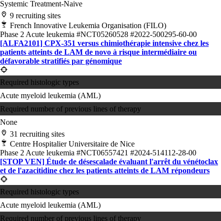
Systemic Treatment-Naive
9 recruiting sites
French Innovative Leukemia Organisation (FILO)
Phase 2
Acute leukemia
#NCT05260528
#2022-500295-60-00
[ALFA2101] CPX-351 versus chimiothérapie intensive chez les
patients atteints de LAM de novo à risque intermédiaire ou
défavorable stratifiés par génomique
Required histologic types
Acute myeloid leukemia (AML)
Required number of previous lines of therapy
None
31 recruiting sites
Centre Hospitalier Universitaire de Nice
Phase 2
Acute leukemia
#NCT06557421
#2024-514112-28-00
[STOP VEN] Étude de désescalade évaluant l'arrêt du vénétoclax
et de l'azacitidine chez les patients atteints de LAM répondeurs
Required histologic types
Acute myeloid leukemia (AML)
Required number of previous lines of therapy