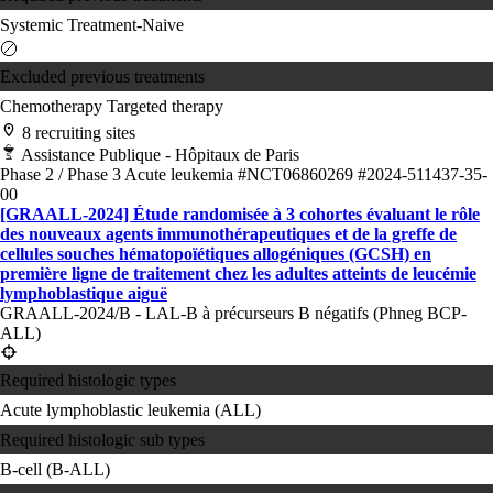
Systemic Treatment-Naive
Excluded previous treatments
Chemotherapy
Targeted therapy
8 recruiting sites
Assistance Publique - Hôpitaux de Paris
Phase 2 / Phase 3
Acute leukemia
#NCT06860269
#2024-511437-35-
00
[GRAALL-2024] Étude randomisée à 3 cohortes évaluant le rôle
des nouveaux agents immunothérapeutiques et de la greffe de
cellules souches hématopoïétiques allogéniques (GCSH) en
première ligne de traitement chez les adultes atteints de leucémie
lymphoblastique aiguë
GRAALL-2024/B - LAL-B à précurseurs B négatifs (Phneg BCP-
ALL)
Required histologic types
Acute lymphoblastic leukemia (ALL)
Required histologic sub types
B-cell (B-ALL)