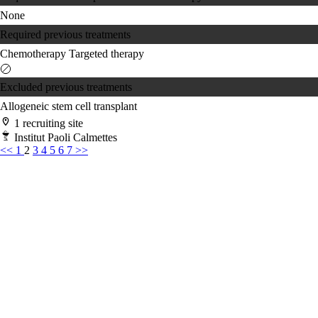
None
Required previous treatments
Chemotherapy
Targeted therapy
Excluded previous treatments
Allogeneic stem cell transplant
1 recruiting site
Institut Paoli Calmettes
<<
1
2
3
4
5
6
7
>>