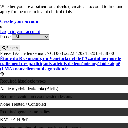
Whether you are a
patient
or a
doctor
, create an account to find and
apply for the most relevant clinical trials:
Create your account
or
Login to your account
Phase
Search
Phase 3
Acute leukemia
#NCT06852222
#2024-520154-38-00
Étude du Bleximenib, du Venetoclax et de l'Azacitidine pour le
traitement des participants atteints de leucémie myéloïde aiguë
(LMA) nouvellement diagnostiquée
Required histologic types
Acute myeloid leukemia (AML)
Required central nervous system lesions
None
Treated / Controled
Required genetic anomalies
KMT2A
NPM1
Required number of previous lines of therapy