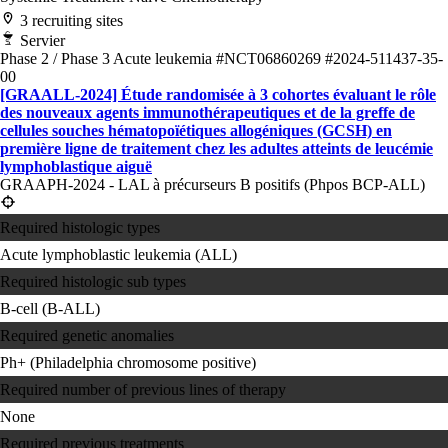
3 recruiting sites
Servier
Phase 2 / Phase 3
Acute leukemia
#NCT06860269
#2024-511437-35-
00
[GRAALL-2024] Étude randomisée à 3 cohortes évaluant le rôle
des nouveaux agents immunothérapeutiques et de la greffe de
cellules souches hématopoïétiques allogéniques (GCSH) en
première ligne de traitement chez les adultes atteints de leucémie
lymphoblastique aiguë
GRAAPH-2024 - LAL à précurseurs B positifs (Phpos BCP-ALL)
Required histologic types
Acute lymphoblastic leukemia (ALL)
Required histologic sub types
B-cell (B-ALL)
Required genetic anomalies
Ph+ (Philadelphia chromosome positive)
Required number of previous lines of therapy
None
Required previous treatments