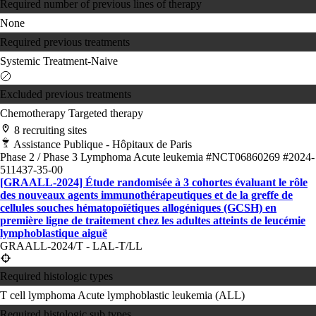
Required number of previous lines of therapy
None
Required previous treatments
Systemic Treatment-Naive
Excluded previous treatments
Chemotherapy
Targeted therapy
8 recruiting sites
Assistance Publique - Hôpitaux de Paris
Phase 2 / Phase 3
Lymphoma
Acute leukemia
#NCT06860269
#2024-
511437-35-00
[GRAALL-2024] Étude randomisée à 3 cohortes évaluant le rôle
des nouveaux agents immunothérapeutiques et de la greffe de
cellules souches hématopoïétiques allogéniques (GCSH) en
première ligne de traitement chez les adultes atteints de leucémie
lymphoblastique aiguë
GRAALL-2024/T - LAL-T/LL
Required histologic types
T cell lymphoma
Acute lymphoblastic leukemia (ALL)
Required histologic sub types