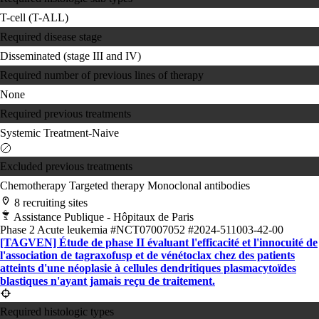
T-cell (T-ALL)
Required disease stage
Disseminated (stage III and IV)
Required number of previous lines of therapy
None
Required previous treatments
Systemic Treatment-Naive
Excluded previous treatments
Chemotherapy
Targeted therapy
Monoclonal antibodies
8 recruiting sites
Assistance Publique - Hôpitaux de Paris
Phase 2
Acute leukemia
#NCT07007052
#2024-511003-42-00
[TAGVEN] Étude de phase II évaluant l'efficacité et l'innocuité de
l'association de tagraxofusp et de vénétoclax chez des patients
atteints d'une néoplasie à cellules dendritiques plasmacytoïdes
blastiques n'ayant jamais reçu de traitement.
Required histologic types