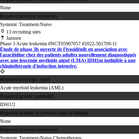
None
Required previous treatments
Systemic Treatment-Naive
13 recruiting sites
Janssen
Phase 3
Acute leukemia
#NCT05907057
#2022-501709-11
Étude de phase 3b ouverte de l'ivosidénib en association avec
l'azacitidine chez des patients adultes nouvellement diagnostiqués
avec une leucémie myéloïde aiguë (LMA) IDH1m inéligible à une
chimiothérapie d'induction intensive.
Required histologic types
Acute myeloid leukemia (AML)
Required genetic anomalies
IDH1/2
Required number of previous lines of therapy
None
Required previous treatments
Systemic Treatment-Naive
Chemotherapy