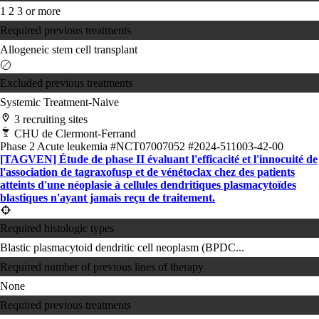
1
2
3 or more
Required previous treatments
Allogeneic stem cell transplant
Excluded previous treatments
Systemic Treatment-Naive
3 recruiting sites
CHU de Clermont-Ferrand
Phase 2
Acute leukemia
#NCT07007052
#2024-511003-42-00
[TAGVEN] Étude de phase II évaluant l'efficacité et l'innocuité de
l'association de tagraxofusp et de vénétoclax chez des patients
atteints d'une néoplasie à cellules dendritiques plasmacytoïdes
blastiques n'ayant jamais reçu de traitement.
Required histologic types
Blastic plasmacytoid dendritic cell neoplasm (BPDC...
Required number of previous lines of therapy
None
Required previous treatments