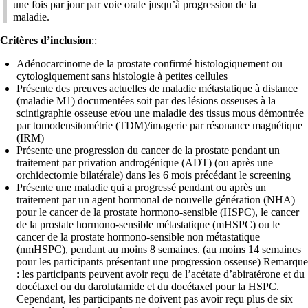
une fois par jour par voie orale jusqu’à progression de la
maladie.
Critères d’inclusion
::
Adénocarcinome de la prostate confirmé histologiquement ou
cytologiquement sans histologie à petites cellules
Présente des preuves actuelles de maladie métastatique à distance
(maladie M1) documentées soit par des lésions osseuses à la
scintigraphie osseuse et/ou une maladie des tissus mous démontrée
par tomodensitométrie (TDM)/imagerie par résonance magnétique
(IRM)
Présente une progression du cancer de la prostate pendant un
traitement par privation androgénique (ADT) (ou après une
orchidectomie bilatérale) dans les 6 mois précédant le screening
Présente une maladie qui a progressé pendant ou après un
traitement par un agent hormonal de nouvelle génération (NHA)
pour le cancer de la prostate hormono-sensible (HSPC), le cancer
de la prostate hormono-sensible métastatique (mHSPC) ou le
cancer de la prostate hormono-sensible non métastatique
(nmHSPC), pendant au moins 8 semaines. (au moins 14 semaines
pour les participants présentant une progression osseuse) Remarque
: les participants peuvent avoir reçu de l’acétate d’abiratérone et du
docétaxel ou du darolutamide et du docétaxel pour la HSPC.
Cependant, les participants ne doivent pas avoir reçu plus de six