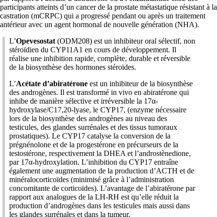
participants atteints d’un cancer de la prostate métastatique résistant à la
castration (mCRPC) qui a progressé pendant ou après un traitement
antérieur avec un agent hormonal de nouvelle génération (NHA).
L’
Opevesostat
(ODM208) est un inhibiteur oral sélectif, non
stéroïdien du CYP11A1 en cours de développement. Il
réalise une inhibition rapide, complète, durable et réversible
de la biosynthèse des hormones stéroïdes.
L’
Acétate d’abiratérone
est un inhibiteur de la biosynthèse
des androgènes. Il est transformé in vivo en abiratérone qui
inhibe de manière sélective et irréversible la 17α-
hydroxylase/C17,20-lyase, le CYP17, (enzyme nécessaire
lors de la biosynthèse des androgènes au niveau des
testicules, des glandes surrénales et des tissus tumoraux
prostatiques). Le CYP17 catalyse la conversion de la
prégnénolone et de la progestérone en précurseurs de la
testostérone, respectivement la DHEA et l’androstènedione,
par 17α-hydroxylation. L’inhibition du CYP17 entraîne
également une augmentation de la production d’ACTH et de
minéralocorticoïdes (minimisé grâce à l’administration
concomitante de corticoïdes). L’avantage de l’abiratérone par
rapport aux analogues de la LH-RH est qu’elle réduit la
production d’androgènes dans les testicules mais aussi dans
les glandes surrénales et dans la tumeur.