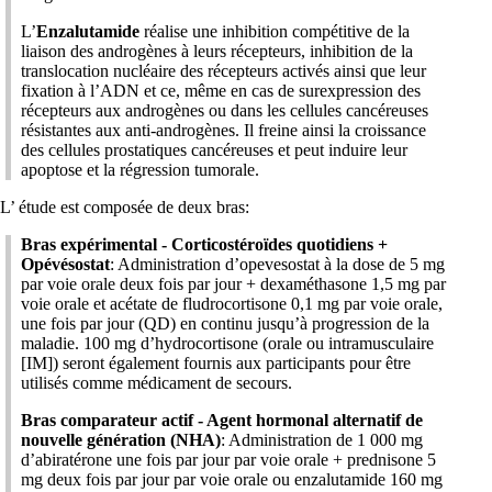
L’
Enzalutamide
réalise une inhibition compétitive de la
liaison des androgènes à leurs récepteurs, inhibition de la
translocation nucléaire des récepteurs activés ainsi que leur
fixation à l’ADN et ce, même en cas de surexpression des
récepteurs aux androgènes ou dans les cellules cancéreuses
résistantes aux anti-androgènes. Il freine ainsi la croissance
des cellules prostatiques cancéreuses et peut induire leur
apoptose et la régression tumorale.
L’ étude est composée de deux bras:
Bras expérimental - Corticostéroïdes quotidiens +
Opévésostat
: Administration d’opevesostat à la dose de 5 mg
par voie orale deux fois par jour + dexaméthasone 1,5 mg par
voie orale et acétate de fludrocortisone 0,1 mg par voie orale,
une fois par jour (QD) en continu jusqu’à progression de la
maladie. 100 mg d’hydrocortisone (orale ou intramusculaire
[IM]) seront également fournis aux participants pour être
utilisés comme médicament de secours.
Bras comparateur actif - Agent hormonal alternatif de
nouvelle génération (NHA)
: Administration de 1 000 mg
d’abiratérone une fois par jour par voie orale + prednisone 5
mg deux fois par jour par voie orale ou enzalutamide 160 mg