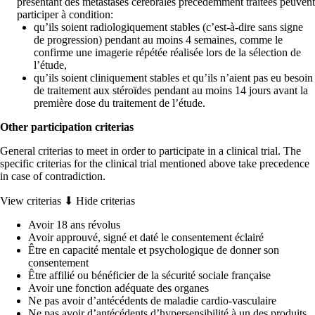
présentant des métastases cérébrales précédemment traitées peuvent
participer à condition:
qu’ils soient radiologiquement stables (c’est-à-dire sans signe
de progression) pendant au moins 4 semaines, comme le
confirme une imagerie répétée réalisée lors de la sélection de
l’étude,
qu’ils soient cliniquement stables et qu’ils n’aient pas eu besoin
de traitement aux stéroïdes pendant au moins 14 jours avant la
première dose du traitement de l’étude.
Other participation criterias
General criterias to meet in order to participate in a clinical trial. The
specific criterias for the clinical trial mentioned above take precedence
in case of contradiction.
View criterias ⬇
Hide criterias
Avoir 18 ans révolus
Avoir approuvé, signé et daté le consentement éclairé
Être en capacité mentale et psychologique de donner son
consentement
Être affilié ou bénéficier de la sécurité sociale française
Avoir une fonction adéquate des organes
Ne pas avoir d’antécédents de maladie cardio-vasculaire
Ne pas avoir d’antécédents d’hypersensibilité à un des produits