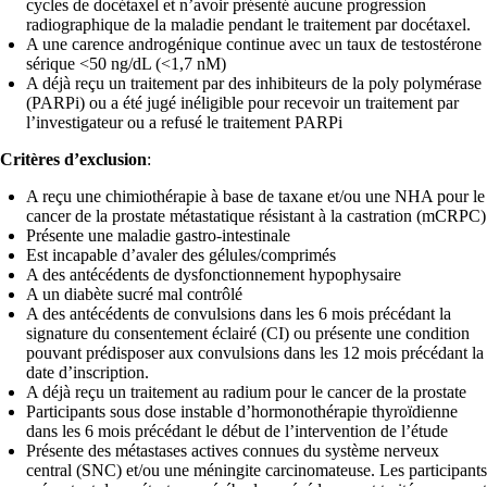
cycles de docétaxel et n’avoir présenté aucune progression
radiographique de la maladie pendant le traitement par docétaxel.
A une carence androgénique continue avec un taux de testostérone
sérique <50 ng/dL (<1,7 nM)
A déjà reçu un traitement par des inhibiteurs de la poly polymérase
(PARPi) ou a été jugé inéligible pour recevoir un traitement par
l’investigateur ou a refusé le traitement PARPi
Critères d’exclusion
:
A reçu une chimiothérapie à base de taxane et/ou une NHA pour le
cancer de la prostate métastatique résistant à la castration (mCRPC)
Présente une maladie gastro-intestinale
Est incapable d’avaler des gélules/comprimés
A des antécédents de dysfonctionnement hypophysaire
A un diabète sucré mal contrôlé
A des antécédents de convulsions dans les 6 mois précédant la
signature du consentement éclairé (CI) ou présente une condition
pouvant prédisposer aux convulsions dans les 12 mois précédant la
date d’inscription.
A déjà reçu un traitement au radium pour le cancer de la prostate
Participants sous dose instable d’hormonothérapie thyroïdienne
dans les 6 mois précédant le début de l’intervention de l’étude
Présente des métastases actives connues du système nerveux
central (SNC) et/ou une méningite carcinomateuse. Les participants