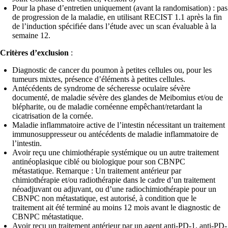
Pour la phase d’entretien uniquement (avant la randomisation) : pas
de progression de la maladie, en utilisant RECIST 1.1 après la fin
de l’induction spécifiée dans l’étude avec un scan évaluable à la
semaine 12.
Critères d’exclusion
:
Diagnostic de cancer du poumon à petites cellules ou, pour les
tumeurs mixtes, présence d’éléments à petites cellules.
Antécédents de syndrome de sécheresse oculaire sévère
documenté, de maladie sévère des glandes de Meibomius et/ou de
blépharite, ou de maladie cornéenne empêchant/retardant la
cicatrisation de la cornée.
Maladie inflammatoire active de l’intestin nécessitant un traitement
immunosuppresseur ou antécédents de maladie inflammatoire de
l’intestin.
Avoir reçu une chimiothérapie systémique ou un autre traitement
antinéoplasique ciblé ou biologique pour son CBNPC
métastatique. Remarque : Un traitement antérieur par
chimiothérapie et/ou radiothérapie dans le cadre d’un traitement
néoadjuvant ou adjuvant, ou d’une radiochimiothérapie pour un
CBNPC non métastatique, est autorisé, à condition que le
traitement ait été terminé au moins 12 mois avant le diagnostic de
CBNPC métastatique.
Avoir reçu un traitement antérieur par un agent anti-PD-1, anti-PD-