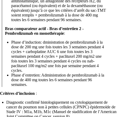
antihistaminique, un antagoniste des récepteurs H2, du
paracétamol (ou équivalent) et de la dexaméthasone (ou
équivalent) jusqu’à ce que les critères d’arrêt du sac-TMT
soient remplis + pembrolizumab à la dose de 400 mg
toutes les 6 semaines pendant 96 semaines.
Bras comparateur actif - Bras d’entretien 2 -
Pembrolizumab en monothérapie
:
Phase d’induction: dministration de pembrolizumab à la
dose de 200 mg une fois toutes les 3 semaines pendant 4
cycles + carboplatine AUC 6 une fois toutes les 3
semaines pendant 4 cycles + paclitaxel 200 mg/m2 une
fois toutes les 3 semaines pendant 4 cycles ou nab-
paclitaxel 100 mg/m2 une fois par semaine pendant 4
cycles.
Phase d’entretien: Administration de pembrolizumab à la
dose de 400 mg toutes les 6 semaines pendant 96
semaines.
Critères d’inclusion
:
Diagnostic confirmé histologiquement ou cytologiquement de
cancer du poumon non à petites cellules (CPNPC) épidermoïde de
Stade IV : M1a, M1b, M1c (Manuel de stadification de l’American
Joint Committee on Cancer, version 8)