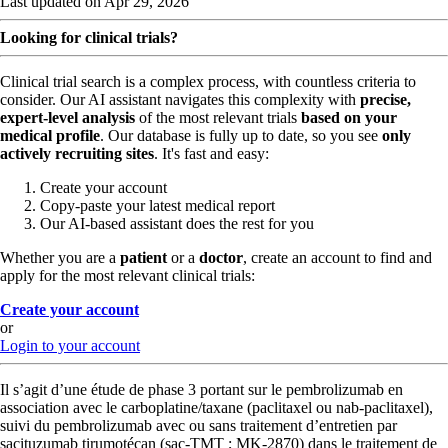
Last updated on Apr 29, 2026
Looking for clinical trials?
Clinical trial search is a complex process, with countless criteria to
consider. Our AI assistant navigates this complexity with
precise,
expert-level analysis
of the most relevant trials
based on your
medical profile
. Our database is fully up to date, so you see
only
actively recruiting sites
. It's fast and easy:
Create your account
Copy-paste your latest medical report
Our AI-based assistant does the rest for you
Whether you are a
patient
or a
doctor
, create an account to find and
apply for the most relevant clinical trials:
Create your account
or
Login to your account
Il s’agit d’une étude de phase 3 portant sur le pembrolizumab en
association avec le carboplatine/taxane (paclitaxel ou nab-paclitaxel),
suivi du pembrolizumab avec ou sans traitement d’entretien par
sacituzumab tirumotécan (sac-TMT ; MK-2870) dans le traitement de