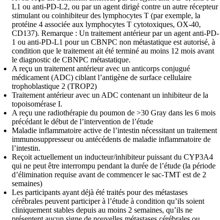
L1 ou anti-PD-L2, ou par un agent dirigé contre un autre récepteur
stimulant ou coinhibiteur des lymphocytes T (par exemple, la
protéine 4 associée aux lymphocytes T cytotoxiques, OX-40,
CD137). Remarque : Un traitement antérieur par un agent anti-PD-
1 ou anti-PD-L1 pour un CBNPC non métastatique est autorisé, à
condition que le traitement ait été terminé au moins 12 mois avant
le diagnostic de CBNPC métastatique.
A reçu un traitement antérieur avec un anticorps conjugué
médicament (ADC) ciblant l’antigène de surface cellulaire
trophoblastique 2 (TROP2)
Traitement antérieur avec un ADC contenant un inhibiteur de la
topoisomérase I.
A reçu une radiothérapie du poumon de >30 Gray dans les 6 mois
précédant le début de l’intervention de l’étude
Maladie inflammatoire active de l’intestin nécessitant un traitement
immunosuppresseur ou antécédents de maladie inflammatoire de
l’intestin.
Reçoit actuellement un inducteur/inhibiteur puissant du CYP3A4
qui ne peut être interrompu pendant la durée de l’étude (la période
d’élimination requise avant de commencer le sac-TMT est de 2
semaines)
Les participants ayant déjà été traités pour des métastases
cérébrales peuvent participer à l’étude à condition qu’ils soient
cliniquement stables depuis au moins 2 semaines, qu’ils ne
présentent aucun signe de nouvelles métastases cérébrales ou