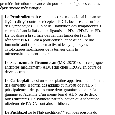
première intention du cancer du poumon non à petites cellules
épidermoïde métastatique.
Le
Pembrolizumab
est un anticorps monoclonal humanisé
(IgG4) dirigé contre le récepteur PD-1, localisé à la surface
des lymphocytes T. Il bloque l’inhibition des lymphocytes T
en empêchant la liaison des ligands de PD-1 (PD-L1 et PD-
L2 localisés à la surface des cellules tumorales) sur le
récepteur PD-1. Cela a pour conséquence d’induire une
immunité anti-tumorale en activant les lymphocytes T
cytotoxiques spécifiques de la tumeur dans le
microenvironnement tumoral.
Le
Sacituzumab Tirumotecan
(MK-2870) est un conjugué
anticorps-médicament (ADC) qui cible TROP2 en cours de
développement.
Le
Carboplatine
est un sel de platine appartenant à la famille
des alkylants. Il forme des adduits au niveau de l’ADN :
principalement des ponts entre deux guanines ou entre la
guanine et l’adénine d’un même brin d’ADN ou de deux
brins différents. La synthèse par réplication et la séparation
ultérieure de l’ADN sont ainsi inhibées.
Le
Paclitaxel
ou le Nab-paclitaxel** sont des poisons du