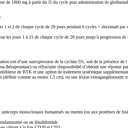
e de 1000 mg à partir du J1 du cycle puis administration de glofitamab,
r
:
s 1 et 2 de chaque cycle de 28 jours pendant 6 cycles + rituximab par
ur les jours 1 à 21 de chaque cycle de 28 jours jusqu’à progression de l
soit d’une surexpression de la cycline D1, soit de la présence de t (
ma thérapeutique) ou réfractaire (impossibilité d’obtenir une réponse pa
inhibiteur de BTK et une option de traitement systémique supplémentai
 (définie comme au moins 1,5 cm), ou une lésion extraganglionnaire m
 anticorps monoclonaux humanisés ou murins (ou aux protéines de fusion
 bendamustine ou au lénalidomide
ques ciblant à la fois CD20 et CD3