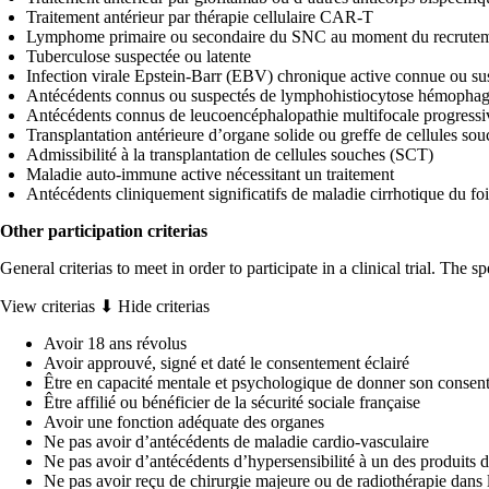
Traitement antérieur par thérapie cellulaire CAR-T
Lymphome primaire ou secondaire du SNC au moment du recrute
Tuberculose suspectée ou latente
Infection virale Epstein-Barr (EBV) chronique active connue ou su
Antécédents connus ou suspectés de lymphohistiocytose hémopha
Antécédents connus de leucoencéphalopathie multifocale progres
Transplantation antérieure d’organe solide ou greffe de cellules so
Admissibilité à la transplantation de cellules souches (SCT)
Maladie auto-immune active nécessitant un traitement
Antécédents cliniquement significatifs de maladie cirrhotique du fo
Other participation criterias
General criterias to meet in order to participate in a clinical trial. The 
View criterias ⬇
Hide criterias
Avoir 18 ans révolus
Avoir approuvé, signé et daté le consentement éclairé
Être en capacité mentale et psychologique de donner son consen
Être affilié ou bénéficier de la sécurité sociale française
Avoir une fonction adéquate des organes
Ne pas avoir d’antécédents de maladie cardio-vasculaire
Ne pas avoir d’antécédents d’hypersensibilité à un des produits d
Ne pas avoir reçu de chirurgie majeure ou de radiothérapie dans 