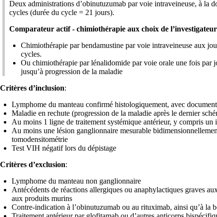
Deux administrations d’obinutuzumab par voie intraveineuse, à la dos
cycles (durée du cycle = 21 jours).
Comparateur actif - chimiothérapie aux choix de l’investigateu
Chimiothérapie par bendamustine par voie intraveineuse aux jour
cycles.
Ou chimiothérapie par lénalidomide par voie orale une fois par jo
jusqu’à progression de la maladie
Critères d’inclusion
:
Lymphome du manteau confirmé histologiquement, avec documentation 
Maladie en rechute (progression de la maladie après le dernier sché
Au moins 1 ligne de traitement systémique antérieur, y compris un 
Au moins une lésion ganglionnaire mesurable bidimensionnellement
tomodensitométrie
Test VIH négatif lors du dépistage
Critères d’exclusion
:
Lymphome du manteau non ganglionnaire
Antécédents de réactions allergiques ou anaphylactiques graves aux
aux produits murins
Contre-indication à l’obinutuzumab ou au rituximab, ainsi qu’à la
Traitement antérieur par glofitamab ou d’autres anticorps bispécifi