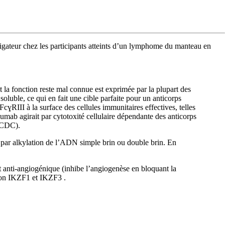
stigateur chez les participants atteints d’un lymphome du manteau en
la fonction reste mal connue est exprimée par la plupart des
oluble, ce qui en fait une cible parfaite pour un anticorps
ɣRIII à la surface des cellules immunitaires effectives, telles
umab agirait par cytotoxité cellulaire dépendante des anticorps
 (CDC).
es par alkylation de l’ADN simple brin ou double brin. En
 anti-angiogénique (inhibe l’angiogenèse en bloquant la
ption IKZF1 et IKZF3 .