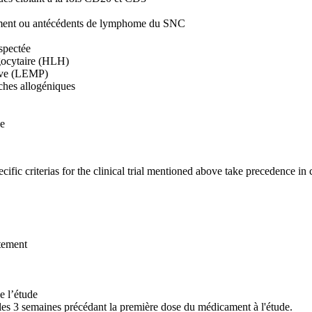
ment ou antécédents de lymphome du SNC
spectée
gocytaire (HLH)
sive (LEMP)
uches allogéniques
ie
specific criterias for the clinical trial mentioned above take precedence in
tement
e l’étude
les 3 semaines précédant la première dose du médicament à l'étude.