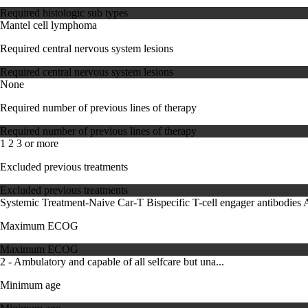
Required histologic sub types
Mantel cell lymphoma
Required central nervous system lesions
Required central nervous system lesions
None
Required number of previous lines of therapy
Required number of previous lines of therapy
1
2
3 or more
Excluded previous treatments
Excluded previous treatments
Systemic Treatment-Naive
Car-T
Bispecific T-cell engager antibodies
A
Maximum ECOG
Maximum ECOG
2 - Ambulatory and capable of all selfcare but una...
Minimum age