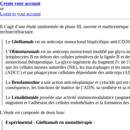
Create your account
or
Login to your account
Il s’agit d’une étude randomisée de phase III, ouverte et multicentriqu
rechute/​réfractaire.
Le
Glofitamab
est un anticorps monoclonal bispécifique anti-CD2
L’
Obinutuzumab
est un anticorps monoclonal modifié par glyco-in
lymphocytes B en dehors des cellules primitives de la lignée B et des
monoclonal thérapeutique. La glyco-ingénierie du fragment Fc de l’obi
que les cellules tueuses naturelles (NK), les macrophages et les mo
(ADCC) et par phagocytose cellulaire dépendante des anticorps (A
La
Bendamustine
a une action anti-néoplasique et cytocide qui est
conséquence, les fonctions de matrice de l’ADN, sa synthèse et sa ré
Le
Lénalidomide
possède une activité immunomodulatrice (augmente 
migration et l’adhésion des cellules endothéliales et la formation d
L’étude est composée de deux bras:
Expérimental - Glofitamab en monothérapie
: