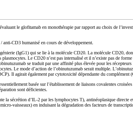
e évaluant le glofitamab en monothérapie par rapport au choix de l’inve
0 / anti-CD3 humanisé en cours de développement.
génierie (IgG1) qui se lie à la molécule CD20. La molécule CD20, dont 
 plasmocytes. Le CD20 n’est pas internalisé et il n’existe pas de forme s
nutuzumab se traduit par une affinité plus élevée pour les récepteurs Fc
nocytes. Le mode d’action de l’obinutuzumab serait multiple. L’obinutuz
DCP). Il agirait également par cytotoxicité dépendante du complément
 essentiellement basée sur l’établissement de liaisons covalentes croisé
paration sont déficientes.
la sécrétion d’IL-2 par les lymphocytes T), antinéoplasique directe et
es micro-vaisseaux) en induisant la dégradation des facteurs de transcri