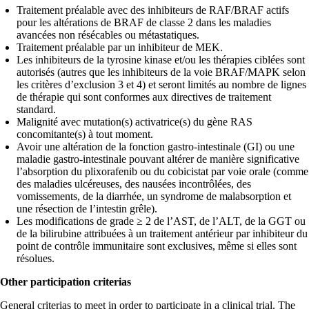
Traitement préalable avec des inhibiteurs de RAF/BRAF actifs
pour les altérations de BRAF de classe 2 dans les maladies
avancées non résécables ou métastatiques.
Traitement préalable par un inhibiteur de MEK.
Les inhibiteurs de la tyrosine kinase et/ou les thérapies ciblées sont
autorisés (autres que les inhibiteurs de la voie BRAF/MAPK selon
les critères d’exclusion 3 et 4) et seront limités au nombre de lignes
de thérapie qui sont conformes aux directives de traitement
standard.
Malignité avec mutation(s) activatrice(s) du gène RAS
concomitante(s) à tout moment.
Avoir une altération de la fonction gastro-intestinale (GI) ou une
maladie gastro-intestinale pouvant altérer de manière significative
l’absorption du plixorafenib ou du cobicistat par voie orale (comme
des maladies ulcéreuses, des nausées incontrôlées, des
vomissements, de la diarrhée, un syndrome de malabsorption et
une résection de l’intestin grêle).
Les modifications de grade ≥ 2 de l’AST, de l’ALT, de la GGT ou
de la bilirubine attribuées à un traitement antérieur par inhibiteur du
point de contrôle immunitaire sont exclusives, même si elles sont
résolues.
Other participation criterias
General criterias to meet in order to participate in a clinical trial. The