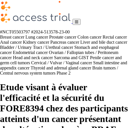
#NCT05503797
#2024-513578-23-00
Breast cancer
Lung cancer
Prostate cancer
Colon cancer
Rectal cancer
Anal cancer
Kidney cancer
Pancreas cancer
Liver and bile duct cancer
Bladder / Urinary Tract / Urethral cancer
Stomach and esophageal
cancer
Endometrial cancer
Ovarian / Fallopian tubes / Peritoneum
cancer
Head and neck cancer
Sarcoma and GIST
Penile cancer and
germ cell tumors
Cervical / Vulvar / Vaginal cancer
Small intestine and
appendix cancer
Thyroid and adrenal gland cancer
Brain tumors /
Central nervous system tumors
Phase 2
Etude visant à évaluer
l'efficacité et la sécurité du
FORE8394 chez des participants
atteints d'un cancer présentant