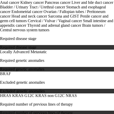
Anal cancer
Kidney cancer
Pancreas cancer
Liver and bile duct cancer
Bladder / Urinary Tract / Urethral cancer
Stomach and esophageal
cancer
Endometrial cancer
Ovarian / Fallopian tubes / Peritoneum
cancer
Head and neck cancer
Sarcoma and GIST
Penile cancer and
germ cell tumors
Cervical / Vulvar / Vaginal cancer
Small intestine and
appendix cancer
Thyroid and adrenal gland cancer
Brain tumors /
Central nervous system tumors
Required disease stage
Required disease stage
Locally Advanced
Metastatic
Required genetic anomalies
Required genetic anomalies
BRAF
Excluded genetic anomalies
Excluded genetic anomalies
HRAS
KRAS G12C
KRAS non G12C
NRAS
Required number of previous lines of therapy
Required number of previous lines of therapy