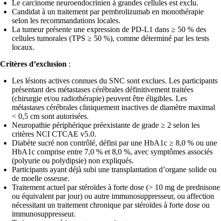
Le carcinome neuroendocrinien à grandes cellules est exclu.
Candidat à un traitement par pembrolizumab en monothérapie
selon les recommandations locales.
La tumeur présente une expression de PD-L1 dans ≥ 50 % des
cellules tumorales (TPS ≥ 50 %), comme déterminé par les tests
locaux.
Critères d’exclusion
:
Les lésions actives connues du SNC sont exclues. Les participants
présentant des métastases cérébrales définitivement traitées
(chirurgie et/ou radiothérapie) peuvent être éligibles. Les
métastases cérébrales cliniquement inactives de diamètre maximal
< 0,5 cm sont autorisées.
Neuropathie périphérique préexistante de grade ≥ 2 selon les
critères NCI CTCAE v5.0.
Diabète sucré non contrôlé, défini par une HbA1c ≥ 8,0 % ou une
HbA1c comprise entre 7,0 % et 8,0 %, avec symptômes associés
(polyurie ou polydipsie) non expliqués.
Participants ayant déjà subi une transplantation d’organe solide ou
de moelle osseuse.
Traitement actuel par stéroïdes à forte dose (> 10 mg de prednisone
ou équivalent par jour) ou autre immunosuppresseur, ou affection
nécessitant un traitement chronique par stéroïdes à forte dose ou
immunosuppresseur.