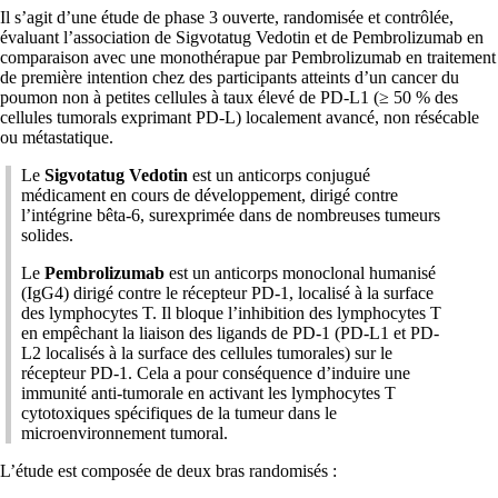
Il s’agit d’une étude de phase 3 ouverte, randomisée et contrôlée,
évaluant l’association de Sigvotatug Vedotin et de Pembrolizumab en
comparaison avec une monothérapue par Pembrolizumab en traitement
de première intention chez des participants atteints d’un cancer du
poumon non à petites cellules à taux élevé de PD-L1 (≥ 50 % des
cellules tumorals exprimant PD-L) localement avancé, non résécable
ou métastatique.
Le
Sigvotatug Vedotin
est un anticorps conjugué
médicament en cours de développement, dirigé contre
l’intégrine bêta-6, surexprimée dans de nombreuses tumeurs
solides.
Le
Pembrolizumab
est un anticorps monoclonal humanisé
(IgG4) dirigé contre le récepteur PD-1, localisé à la surface
des lymphocytes T. Il bloque l’inhibition des lymphocytes T
en empêchant la liaison des ligands de PD-1 (PD-L1 et PD-
L2 localisés à la surface des cellules tumorales) sur le
récepteur PD-1. Cela a pour conséquence d’induire une
immunité anti-tumorale en activant les lymphocytes T
cytotoxiques spécifiques de la tumeur dans le
microenvironnement tumoral.
L’étude est composée de deux bras randomisés :