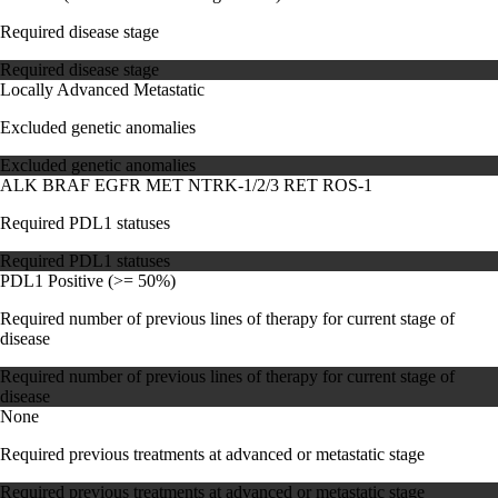
Required disease stage
Required disease stage
Locally Advanced
Metastatic
Excluded genetic anomalies
Excluded genetic anomalies
ALK
BRAF
EGFR
MET
NTRK-1/2/3
RET
ROS-1
Required PDL1 statuses
Required PDL1 statuses
PDL1 Positive (>= 50%)
Required number of previous lines of therapy for current stage of
disease
Required number of previous lines of therapy for current stage of
disease
None
Required previous treatments at advanced or metastatic stage
Required previous treatments at advanced or metastatic stage