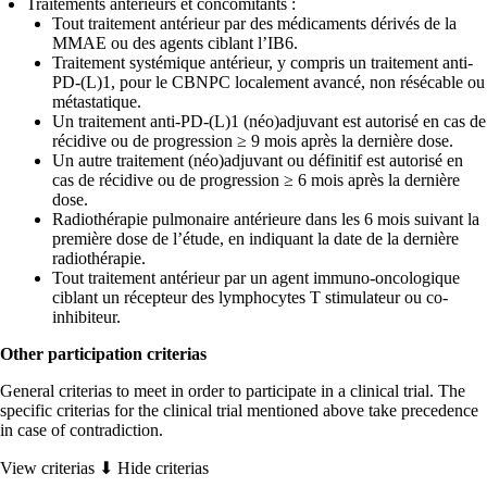
Traitements antérieurs et concomitants :
Tout traitement antérieur par des médicaments dérivés de la
MMAE ou des agents ciblant l’IB6.
Traitement systémique antérieur, y compris un traitement anti-
PD-(L)1, pour le CBNPC localement avancé, non résécable ou
métastatique.
Un traitement anti-PD-(L)1 (néo)adjuvant est autorisé en cas de
récidive ou de progression ≥ 9 mois après la dernière dose.
Un autre traitement (néo)adjuvant ou définitif est autorisé en
cas de récidive ou de progression ≥ 6 mois après la dernière
dose.
Radiothérapie pulmonaire antérieure dans les 6 mois suivant la
première dose de l’étude, en indiquant la date de la dernière
radiothérapie.
Tout traitement antérieur par un agent immuno-oncologique
ciblant un récepteur des lymphocytes T stimulateur ou co-
inhibiteur.
Other participation criterias
General criterias to meet in order to participate in a clinical trial. The
specific criterias for the clinical trial mentioned above take precedence
in case of contradiction.
View criterias ⬇
Hide criterias