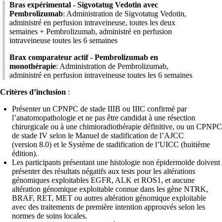
Bras expérimental - Sigvotatug Vedotin avec
Pembrolizumab
: Administration de Sigvotatug Vedotin,
administré en perfusion intraveineuse, toutes les deux
semaines + Pembrolizumab, administré en perfusion
intraveineuse toutes les 6 semaines
Brax comparateur actif - Pembrolizumab en
monothérapie
: Administration de Pembrolizumab,
administré en perfusion intraveineuse toutes les 6 semaines
Critères d’inclusion
:
Présenter un CPNPC de stade IIIB ou IIIC confirmé par
l’anatomopathologie et ne pas être candidat à une résection
chirurgicale ou à une chimioradiothérapie définitive, ou un CPNPC
de stade IV selon le Manuel de stadification de l’AJCC
(version 8.0) et le Système de stadification de l’UICC (huitième
édition).
Les participants présentant une histologie non épidermoïde doivent
présenter des résultats négatifs aux tests pour les altérations
génomiques exploitables EGFR, ALK et ROS1, et aucune
altération génomique exploitable connue dans les gène NTRK,
BRAF, RET, MET ou autres altération génomique exploitable
avec des traitements de première intention approuvés selon les
normes de soins locales.