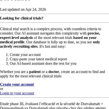
Last updated on Apr 24, 2026
Looking for clinical trials?
Clinical trial search is a complex process, with countless criteria to
consider. Our AI assistant navigates this complexity with
precise,
expert-level analysis
of the most relevant trials
based on your
medical profile
. Our database is fully up to date, so you see
only
actively recruiting sites
. It's fast and easy:
Create your account
Copy-paste your latest medical report
Our AI-based assistant does the rest for you
Whether you are a
patient
or a
doctor
, create an account to find and
apply for the most relevant clinical trials:
Create your account
or
Login to your account
Etude phase III, évaluant l’efficacité et la sécurité de Durvalumab +
Domvanalimab vs Durvalumab plus placebo chez des adultes atteints