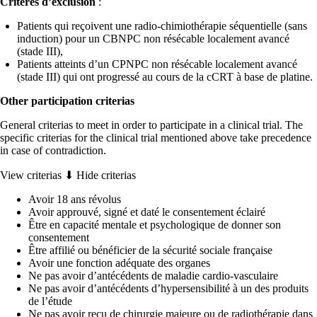
Critères d’exclusion
:
Patients qui reçoivent une radio-chimiothérapie séquentielle (sans
induction) pour un CBNPC non résécable localement avancé
(stade III),
Patients atteints d’un CPNPC non résécable localement avancé
(stade III) qui ont progressé au cours de la cCRT à base de platine.
Other participation criterias
General criterias to meet in order to participate in a clinical trial. The
specific criterias for the clinical trial mentioned above take precedence
in case of contradiction.
View criterias ⬇
Hide criterias
Avoir 18 ans révolus
Avoir approuvé, signé et daté le consentement éclairé
Être en capacité mentale et psychologique de donner son
consentement
Être affilié ou bénéficier de la sécurité sociale française
Avoir une fonction adéquate des organes
Ne pas avoir d’antécédents de maladie cardio-vasculaire
Ne pas avoir d’antécédents d’hypersensibilité à un des produits
de l’étude
Ne pas avoir reçu de chirurgie majeure ou de radiothérapie dans