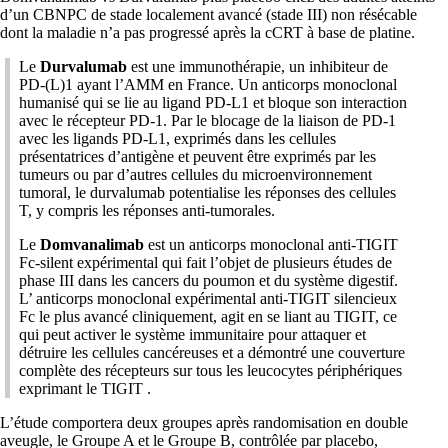
d’un CBNPC de stade localement avancé (stade III) non résécable
dont la maladie n’a pas progressé après la cCRT à base de platine.
Le
Durvalumab
est une immunothérapie, un inhibiteur de
PD-(L)1 ayant l’AMM en France. Un anticorps monoclonal
humanisé qui se lie au ligand PD-L1 et bloque son interaction
avec le récepteur PD-1. Par le blocage de la liaison de PD-1
avec les ligands PD-L1, exprimés dans les cellules
présentatrices d’antigène et peuvent être exprimés par les
tumeurs ou par d’autres cellules du microenvironnement
tumoral, le durvalumab potentialise les réponses des cellules
T, y compris les réponses anti-tumorales.
Le
Domvanalimab
est un anticorps monoclonal anti-TIGIT
Fc-silent expérimental qui fait l’objet de plusieurs études de
phase III dans les cancers du poumon et du système digestif.
L’ anticorps monoclonal expérimental anti-TIGIT silencieux
Fc le plus avancé cliniquement, agit en se liant au TIGIT, ce
qui peut activer le système immunitaire pour attaquer et
détruire les cellules cancéreuses et a démontré une couverture
complète des récepteurs sur tous les leucocytes périphériques
exprimant le TIGIT .
L’étude comportera deux groupes après randomisation en double
aveugle, le Groupe A et le Groupe B, contrôlée par placebo,