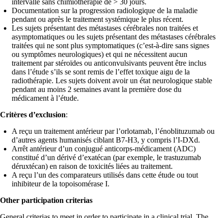
intervalle sans chimiothérapie de > 30 jours.
Documentation sur la progression radiologique de la maladie
pendant ou après le traitement systémique le plus récent.
Les sujets présentant des métastases cérébrales non traitées et
asymptomatiques ou les sujets présentant des métastases cérébrales
traitées qui ne sont plus symptomatiques (c’est-à-dire sans signes
ou symptômes neurologiques) et qui ne nécessitent aucun
traitement par stéroïdes ou anticonvulsivants peuvent être inclus
dans l’étude s’ils se sont remis de l’effet toxique aigu de la
radiothérapie. Les sujets doivent avoir un état neurologique stable
pendant au moins 2 semaines avant la première dose du
médicament à l’étude.
Critères d’exclusion
:
A reçu un traitement antérieur par l’orlotamab, l’énoblituzumab ou
d’autres agents humanisés ciblant B7-H3, y compris l’I-DXd.
Arrêt antérieur d’un conjugué anticorps-médicament (ADC)
constitué d’un dérivé d’exatécan (par exemple, le trastuzumab
déruxtécan) en raison de toxicités liées au traitement.
A reçu l’un des comparateurs utilisés dans cette étude ou tout
inhibiteur de la topoisomérase I.
Other participation criterias
General criterias to meet in order to participate in a clinical trial. The