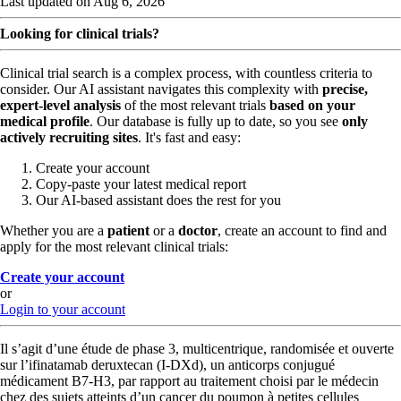
Last updated on Aug 6, 2026
Looking for clinical trials?
Clinical trial search is a complex process, with countless criteria to
consider. Our AI assistant navigates this complexity with
precise,
expert-level analysis
of the most relevant trials
based on your
medical profile
. Our database is fully up to date, so you see
only
actively recruiting sites
. It's fast and easy:
Create your account
Copy-paste your latest medical report
Our AI-based assistant does the rest for you
Whether you are a
patient
or a
doctor
, create an account to find and
apply for the most relevant clinical trials:
Create your account
or
Login to your account
Il s’agit d’une étude de phase 3, multicentrique, randomisée et ouverte
sur l’ifinatamab deruxtecan (I-DXd), un anticorps conjugué
médicament B7-H3, par rapport au traitement choisi par le médecin
chez des sujets atteints d’un cancer du poumon à petites cellules