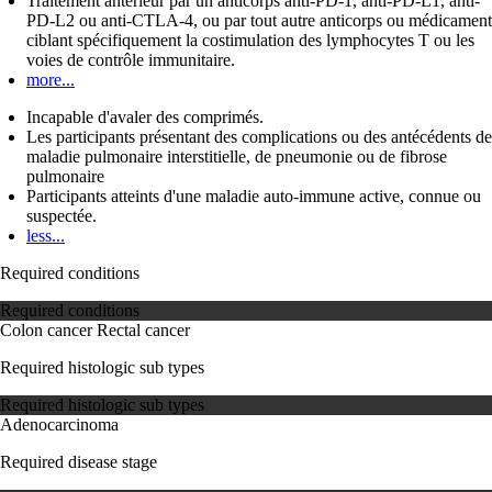
Traitement antérieur par un anticorps anti-PD-1, anti-PD-L1, anti-
PD-L2 ou anti-CTLA-4, ou par tout autre anticorps ou médicament
ciblant spécifiquement la costimulation des lymphocytes T ou les
voies de contrôle immunitaire.
more...
Incapable d'avaler des comprimés.
Les participants présentant des complications ou des antécédents de
maladie pulmonaire interstitielle, de pneumonie ou de fibrose
pulmonaire
Participants atteints d'une maladie auto-immune active, connue ou
suspectée.
less...
Required conditions
Required conditions
Colon cancer
Rectal cancer
Required histologic sub types
Required histologic sub types
Adenocarcinoma
Required disease stage