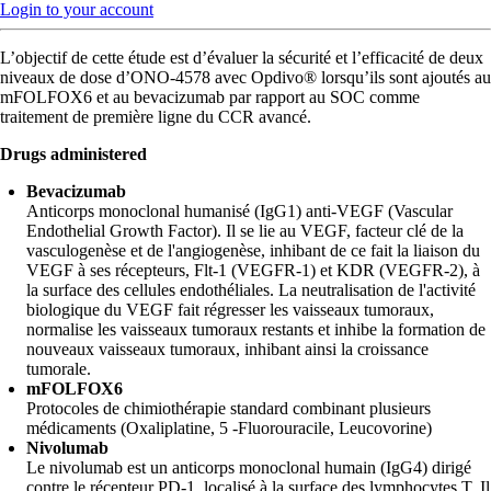
Login to your account
L’objectif de cette étude est d’évaluer la sécurité et l’efficacité de deux
niveaux de dose d’ONO-4578 avec Opdivo® lorsqu’ils sont ajoutés au
mFOLFOX6 et au bevacizumab par rapport au SOC comme
traitement de première ligne du CCR avancé.
Drugs administered
Bevacizumab
Anticorps monoclonal humanisé (IgG1) anti-VEGF (Vascular
Endothelial Growth Factor). Il se lie au VEGF, facteur clé de la
vasculogenèse et de l'angiogenèse, inhibant de ce fait la liaison du
VEGF à ses récepteurs, Flt-1 (VEGFR-1) et KDR (VEGFR-2), à
la surface des cellules endothéliales. La neutralisation de l'activité
biologique du VEGF fait régresser les vaisseaux tumoraux,
normalise les vaisseaux tumoraux restants et inhibe la formation de
nouveaux vaisseaux tumoraux, inhibant ainsi la croissance
tumorale.
mFOLFOX6
Protocoles de chimiothérapie standard combinant plusieurs
médicaments (Oxaliplatine, 5 -Fluorouracile, Leucovorine)
Nivolumab
Le nivolumab est un anticorps monoclonal humain (IgG4) dirigé
contre le récepteur PD-1, localisé à la surface des lymphocytes T. Il