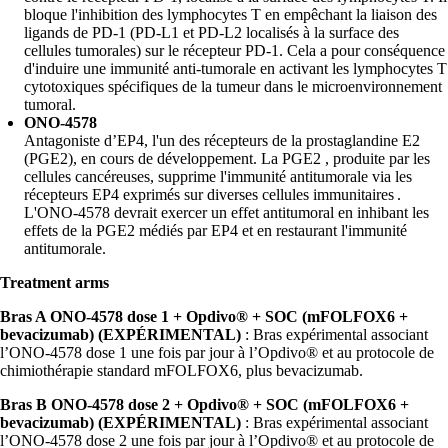
bloque l'inhibition des lymphocytes T en empêchant la liaison des
ligands de PD-1 (PD-L1 et PD-L2 localisés à la surface des
cellules tumorales) sur le récepteur PD-1. Cela a pour conséquence
d'induire une immunité anti-tumorale en activant les lymphocytes T
cytotoxiques spécifiques de la tumeur dans le microenvironnement
tumoral.
ONO-4578
Antagoniste d’EP4, l'un des récepteurs de la prostaglandine E2
(PGE2), en cours de développement. La PGE2 , produite par les
cellules cancéreuses, supprime l'immunité antitumorale via les
récepteurs EP4 exprimés sur diverses cellules immunitaires .
L'ONO-4578 devrait exercer un effet antitumoral en inhibant les
effets de la PGE2 médiés par EP4 et en restaurant l'immunité
antitumorale.
Treatment arms
Bras A ONO-4578 dose 1 + Opdivo® + SOC (mFOLFOX6 +
bevacizumab) (EXPÉRIMENTAL)
: Bras expérimental associant
l’ONO-4578 dose 1 une fois par jour à l’Opdivo® et au protocole de
chimiothérapie standard mFOLFOX6, plus bevacizumab.
Bras B ONO-4578 dose 2 + Opdivo® + SOC (mFOLFOX6 +
bevacizumab) (EXPÉRIMENTAL)
: Bras expérimental associant
l’ONO-4578 dose 2 une fois par jour à l’Opdivo® et au protocole de