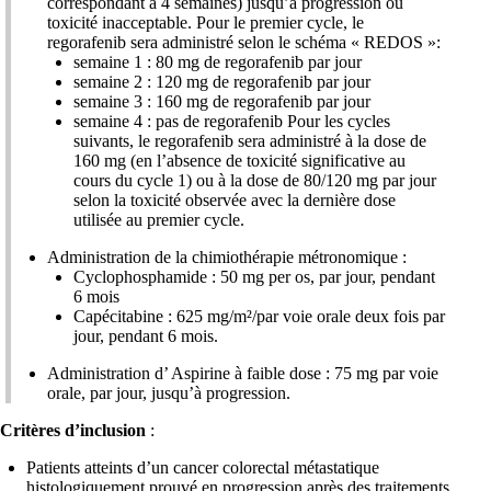
correspondant à 4 semaines) jusqu’à progression ou
toxicité inacceptable. Pour le premier cycle, le
regorafenib sera administré selon le schéma « REDOS »:
semaine 1 : 80 mg de regorafenib par jour
semaine 2 : 120 mg de regorafenib par jour
semaine 3 : 160 mg de regorafenib par jour
semaine 4 : pas de regorafenib Pour les cycles
suivants, le regorafenib sera administré à la dose de
160 mg (en l’absence de toxicité significative au
cours du cycle 1) ou à la dose de 80/120 mg par jour
selon la toxicité observée avec la dernière dose
utilisée au premier cycle.
Administration de la chimiothérapie métronomique :
Cyclophosphamide : 50 mg per os, par jour, pendant
6 mois
Capécitabine : 625 mg/m²/par voie orale deux fois par
jour, pendant 6 mois.
Administration d’ Aspirine à faible dose : 75 mg par voie
orale, par jour, jusqu’à progression.
Critères d’inclusion
:
Patients atteints d’un cancer colorectal métastatique
histologiquement prouvé en progression après des traitements