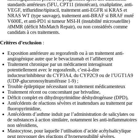
standards antérieurs (5FU, CPT11 (irinotécan), oxaliplatine, anti-
VEGF, trifluridine/tipiracil, traitement anti-EGFR si KRAS et
NRAS WT (type sauvage), traitement anti-BRAF si BRAF muté
V600E, et anti-PD1 si tumeur MSI-H (instabilité microsatellite)
/dMMR (déficit MisMatch Repair), ou non considérés comme
candidats à ces traitements.
Critères d’exclusion
:
Exposition antérieure au regorafenib ou à un traitement anti-
angiogénique autre que le bevacizumab et l’aflibercept
Traitement chronique par un médicament interagissant
potentiellement avec le regorafenib, c’est-à-dire
inducteur/inhibiteur du CYP3A4, du CYP2C9 ou de l’UGT1A9
(UDP-glucuronosyltransférase 1-9) ;
Trouble épileptique nécessitant un traitement médicamenteux
Traitement récent ou concomitant par brivudine,
Déficit complet en dihydropyrimidine déshydrogénase (DPD),
Antécédents de réactions sévères et inattendues au traitement par
fluoropyrimidine,
Antécédents d’asthme induit par l’administration de salicylates ou
de substances à action similaire, notamment les anti-inflammatoires
non stéroïdiens,
Mastocytose, pour laquelle l’utilisation d’acide acétylsalicylique
peut provoquer des réactions d’hypersensibilité sévères,