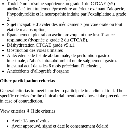
Toxicité non résolue supérieure au grade 1 du CTCAE (v5)
attribuée à tout traitement/procédure antérieur excluant l’alopécie,
l’hypothyroïdie et la neuropathie induite par l’oxaliplatine ≤ grade
2,
Sujet incapable d’avaler des médicaments par voie orale ou tout
état de malabsorption,
Épanchement pleural ou ascite provoquant une insuffisance
respiratoire (dyspnée ≥ grade 2 du CTCAE),
Déshydratation CTCAE grade v5 ≥1,
Obstruction des voies urinaires
Antécédents de fistule abdominale, de perforation gastro-
intestinale, d’abcès intra-abdominal ou de saignement gastro-
intestinal actif dans les 6 mois précédant l’inclusion,
Antécédents d’allogreffe d’organe
Other participation criterias
General criterias to meet in order to participate in a clinical trial. The
specific criterias for the clinical trial mentioned above take precedence
in case of contradiction.
View criterias ⬇
Hide criterias
Avoir 18 ans révolus
Avoir approuvé, signé et daté le consentement éclairé