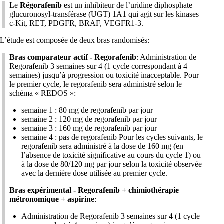
Le
Régorafenib
est un inhibiteur de l’uridine diphosphate
glucuronosyl-transférase (UGT) 1A1 qui agit sur les kinases
c-Kit, RET, PDGFR, BRAF, VEGFR1-3.
L’étude est composée de deux bras randomisés:
Bras comparateur actif - Regorafenib
: Administration de
Regorafenib 3 semaines sur 4 (1 cycle correspondant à 4
semaines) jusqu’à progression ou toxicité inacceptable. Pour
le premier cycle, le regorafenib sera administré selon le
schéma « REDOS »:
semaine 1 : 80 mg de regorafenib par jour
semaine 2 : 120 mg de regorafenib par jour
semaine 3 : 160 mg de regorafenib par jour
semaine 4 : pas de regorafenib Pour les cycles suivants, le
regorafenib sera administré à la dose de 160 mg (en
l’absence de toxicité significative au cours du cycle 1) ou
à la dose de 80/120 mg par jour selon la toxicité observée
avec la dernière dose utilisée au premier cycle.
Bras expérimental - Regorafenib + chimiothérapie
métronomique + aspirine
:
Administration de Regorafenib 3 semaines sur 4 (1 cycle