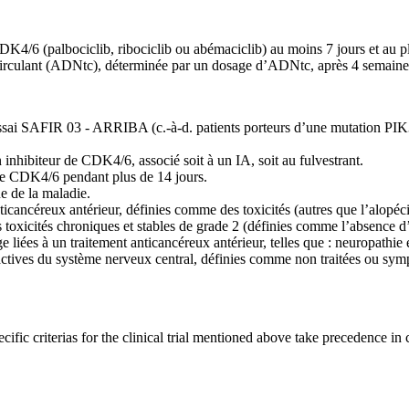
CDK4/6 (palbociclib, ribociclib ou abémaciclib) au moins 7 jours et au pl
circulant (ADNtc), déterminée par un dosage d’ADNtc, après 4 semaines
à l’essai SAFIR 03 - ARRIBA (c.-à-d. patients porteurs d’une mutation 
 inhibiteur de CDK4/6, associé soit à un IA, soit au fulvestrant.
 de CDK4/6 pendant plus de 14 jours.
e de la maladie.
ticancéreux antérieur, définies comme des toxicités (autres que l’alopécie
s toxicités chroniques et stables de grade 2 (définies comme l’absence 
ge liées à un traitement anticancéreux antérieur, telles que : neuropathie 
ctives du système nerveux central, définies comme non traitées ou symp
specific criterias for the clinical trial mentioned above take precedence in