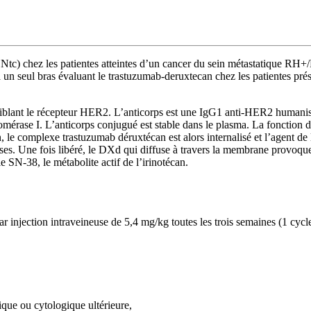
c) chez les patientes atteintes d’un cancer du sein métastatique RH+/H
à un seul bras évaluant le trastuzumab-deruxtecan chez les patientes pr
blant le récepteur HER2. L’anticorps est une IgG1 anti-HER2 humanisée
isomérase I. L’anticorps conjugué est stable dans le plasma. La fonction
n, le complexe trastuzumab déruxtécan est alors internalisé et l’agent de
uses. Une fois libéré, le DXd qui diffuse à travers la membrane provoqu
e SN-38, le métabolite actif de l’irinotécan.
 injection intraveineuse de 5,4 mg/kg toutes les trois semaines (1 cycle
ique ou cytologique ultérieure,