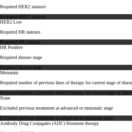
Required HER2 statuses
Required HER2 statuses
HER2 Low
Required HR statuses
Required HR statuses
HR Positive
Required disease stage
Required disease stage
Metastatic
Required number of previous lines of therapy for current stage of disea
Required number of previous lines of therapy for current stage of disea
None
Excluded previous treatments at advanced or metastatic stage
Excluded previous treatments at advanced or metastatic stage
Antibody Drug Conjugates (ADC)
Hormone therapy