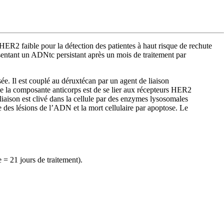
ER2 faible pour la détection des patientes à haut risque de rechute
ésentant un ADNtc persistant après un mois de traitement par
. Il est couplé au déruxtécan par un agent de liaison
 de la composante anticorps est de se lier aux récepteurs HER2
 liaison est clivé dans la cellule par des enzymes lysosomales
e des lésions de l’ADN et la mort cellulaire par apoptose. Le
 = 21 jours de traitement).