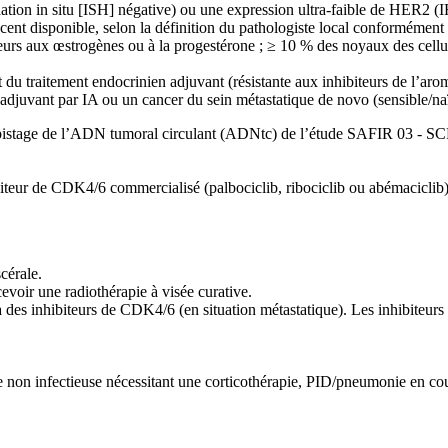
tion in situ [ISH] négative) ou une expression ultra-faible de HER2 (
 récent disponible, selon la définition du pathologiste local conform
pteurs aux œstrogènes ou à la progestérone ; ≥ 10 % des noyaux des cell
 du traitement endocrinien adjuvant (résistante aux inhibiteurs de l’arom
t adjuvant par IA ou un cancer du sein métastatique de novo (sensible/n
 au dépistage de l’ADN tumoral circulant (ADNtc) de l’étude SAFIR 03 -
hibiteur de CDK4/6 commercialisé (palbociclib, ribociclib ou abémaciclib
cérale.
evoir une radiothérapie à visée curative.
des inhibiteurs de CDK4/6 (en situation métastatique). Les inhibiteurs
e non infectieuse nécessitant une corticothérapie, PID/pneumonie en c