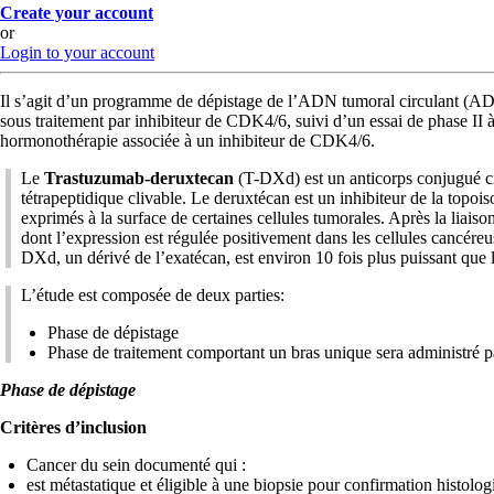
Create your account
or
Login to your account
Il s’agit d’un programme de dépistage de l’ADN tumoral circulant (ADNt
sous traitement par inhibiteur de CDK4/6, suivi d’un essai de phase II 
hormonothérapie associée à un inhibiteur de CDK4/6.
Le
Trastuzumab-deruxtecan
(T-DXd) est un anticorps conjugué ci
tétrapeptidique clivable. Le deruxtécan est un inhibiteur de la topo
exprimés à la surface de certaines cellules tumorales. Après la liaiso
dont l’expression est régulée positivement dans les cellules cancére
DXd, un dérivé de l’exatécan, est environ 10 fois plus puissant que l
L’étude est composée de deux parties:
Phase de dépistage
Phase de traitement comportant un bras unique sera administré par
Phase de dépistage
Critères d’inclusion
Cancer du sein documenté qui :
est métastatique et éligible à une biopsie pour confirmation histolog