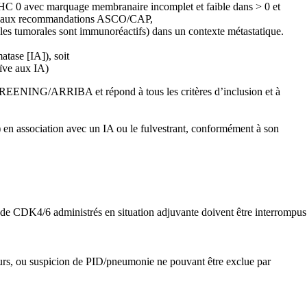
IHC 0 avec marquage membranaire incomplet et faible dans > 0 et
ément aux recommandations ASCO/CAP,
ules tumorales sont immunoréactifs) dans un contexte métastatique.
atase [IA]), soit
aïve aux IA)
 SCREENING/ARRIBA et répond à tous les critères d’inclusion et à
) en association avec un IA ou le fulvestrant, conformément à son
 de CDK4/6 administrés en situation adjuvante doivent être interrompus
ours, ou suspicion de PID/pneumonie ne pouvant être exclue par