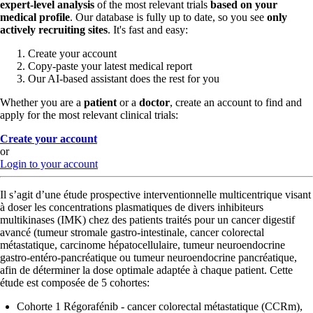
expert-level analysis
of the most relevant trials
based on your
medical profile
. Our database is fully up to date, so you see
only
actively recruiting sites
. It's fast and easy:
Create your account
Copy-paste your latest medical report
Our AI-based assistant does the rest for you
Whether you are a
patient
or a
doctor
, create an account to find and
apply for the most relevant clinical trials:
Create your account
or
Login to your account
Il s’agit d’une étude prospective interventionnelle multicentrique visant
à doser les concentrations plasmatiques de divers inhibiteurs
multikinases (IMK) chez des patients traités pour un cancer digestif
avancé (tumeur stromale gastro-intestinale, cancer colorectal
métastatique, carcinome hépatocellulaire, tumeur neuroendocrine
gastro-entéro-pancréatique ou tumeur neuroendocrine pancréatique,
afin de déterminer la dose optimale adaptée à chaque patient. Cette
étude est composée de 5 cohortes:
Cohorte 1 Régorafénib - cancer colorectal métastatique (CCRm),