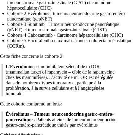
tumeur stromale gastro-intestinale (GIST) et carcinome
hépatocellulaire (CHC)
Cohorte 2 Évérolimus - tumeurs neuroendocrine gastro-entéro-
pancréatique (gepNET)
Cohorte 3 Sunitinib - Tumeur neuroendocrine pancréatique
(pNET) et tumeur stromale gastro-intestinale (GIST)
Cohorte 4 Cabozantinib - Carcinome hépatocellulaire (CHC)
Cohorte 5 Encorafenib-cetuximab - cancer colorectal métastatique
(CCRm).
Cette fiche concerne la cohorte 2.
L’
Evérolimus
est un inhibiteur sélectif de mTOR
(mammalian target of rapamycin – cible de la rapamycine
chez les mammifères). L’activité de mTOR est dérégulée
dans de nombreux types tumoraux et participe à la
prolifération, à la survie cellulaire et à l’angiogénèse
tumorale.
Cette cohorte comprend un bras:
Évérolimus – Tumeur neuroendocrine gastro-entéro-
pancréatique
: Patients atteints de tumeur neuroendocrine
gastro-entéro-pancréatique traités par évérolimus