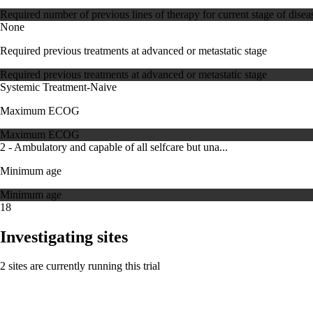
Required number of previous lines of therapy for current stage of disea
None
Required previous treatments at advanced or metastatic stage
Required previous treatments at advanced or metastatic stage
Systemic Treatment-Naive
Maximum ECOG
Maximum ECOG
2 - Ambulatory and capable of all selfcare but una...
Minimum age
Minimum age
18
Investigating sites
2 sites are currently running this trial