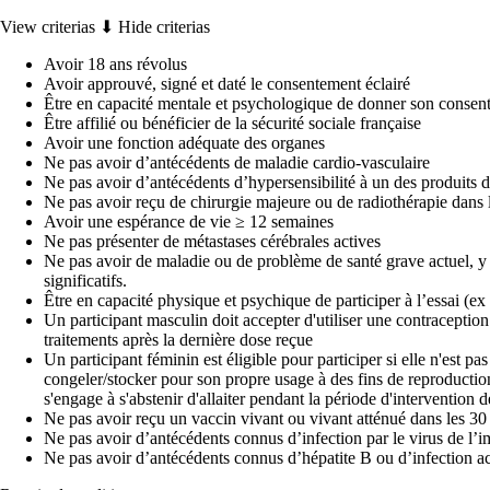
View criterias ⬇
Hide criterias
Avoir 18 ans révolus
Avoir approuvé, signé et daté le consentement éclairé
Être en capacité mentale et psychologique de donner son consen
Être affilié ou bénéficier de la sécurité sociale française
Avoir une fonction adéquate des organes
Ne pas avoir d’antécédents de maladie cardio-vasculaire
Ne pas avoir d’antécédents d’hypersensibilité à un des produits d
Ne pas avoir reçu de chirurgie majeure ou de radiothérapie dans 
Avoir une espérance de vie ≥ 12 semaines
Ne pas présenter de métastases cérébrales actives
Ne pas avoir de maladie ou de problème de santé grave actuel, y c
significatifs.
Être en capacité physique et psychique de participer à l’essai (ex
Un participant masculin doit accepter d'utiliser une contraceptio
traitements après la dernière dose reçue
Un participant féminin est éligible pour participer si elle n'est pa
congeler/stocker pour son propre usage à des fins de reproduction
s'engage à s'abstenir d'allaiter pendant la période d'intervention 
Ne pas avoir reçu un vaccin vivant ou vivant atténué dans les 30 
Ne pas avoir d’antécédents connus d’infection par le virus de 
Ne pas avoir d’antécédents connus d’hépatite B ou d’infection ac