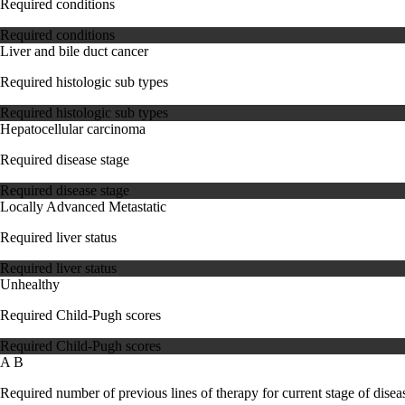
Required conditions
Required conditions
Liver and bile duct cancer
Required histologic sub types
Required histologic sub types
Hepatocellular carcinoma
Required disease stage
Required disease stage
Locally Advanced
Metastatic
Required liver status
Required liver status
Unhealthy
Required Child-Pugh scores
Required Child-Pugh scores
A
B
Required number of previous lines of therapy for current stage of disea