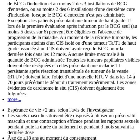
de BCG d'induction et au moins 2 des 3 instillations de BCG
d'entretien, ou au moins 2 des 6 instillations d'une deuxième cure
d'induction, lorsque le BCG d'entretien n'est pas administré.
Exception : les patients présentant une tumeur de haut grade T1
lors de la première évaluation après induction par le BCG seul (au
moins 5 doses sur 6) peuvent être éligibles en l'absence de
progression de la maladie. Au moment de la récidive tumorale, les
participants atteints d'un CIS isolé ou d'une tumeur Ta/T1 de haut
grade associée à un CIS doivent avoir reçu le BCG pour la
dernière fois dans les 12 mois. Aucune limite maximale à la
quantité de BCG administrée Toutes les tumeurs papillaires visibles
doivent être réséquées et celles présentant une maladie T1
persistante après résection transurétrale de tumeur de la vessie
(RTUV) doivent faire l'objet d'une nouvelle RTUV dans les 14 à
70 jours précédant le début du traitement expérimental. Les zones
évidentes de carcinome in situ (CIS) doivent également être
fulgurées.
more...
Espérance de vie >2 ans, selon l'avis de l'investigateur
Les sujets masculins doivent être disposés à utiliser un préservatif
masculin et une contraception efficace pendant les rapports sexuels
pendant toute la durée du traitement et pendant 3 mois suivant la
dernière dose
Âgé de ≥18 ans au moment du consentement