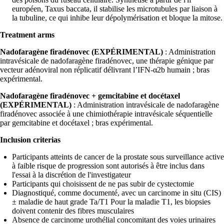
européen, Taxus baccata, il stabilise les microtubules par liaison à
la tubuline, ce qui inhibe leur dépolymérisation et bloque la mitose.
Treatment arms
Nadofaragène firadénovec (EXPÉRIMENTAL)
: Administration
intravésicale de nadofaragène firadénovec, une thérapie génique par
vecteur adénoviral non réplicatif délivrant l’IFN-α2b humain ; bras
expérimental.
Nadofaragène firadénovec + gemcitabine et docétaxel
(EXPÉRIMENTAL)
: Administration intravésicale de nadofaragène
firadénovec associée à une chimiothérapie intravésicale séquentielle
par gemcitabine et docétaxel ; bras expérimental.
Inclusion criterias
Participants atteints de cancer de la prostate sous surveillance active
à faible risque de progression sont autorisés à être inclus dans
l'essai à la discrétion de l'investigateur
Participants qui choisissent de ne pas subir de cystectomie
Diagnostiqué, comme documenté, avec un carcinome in situ (CIS)
± maladie de haut grade Ta/T1 Pour la maladie T1, les biopsies
doivent contenir des fibres musculaires
Absence de carcinome urothélial concomitant des voies urinaires