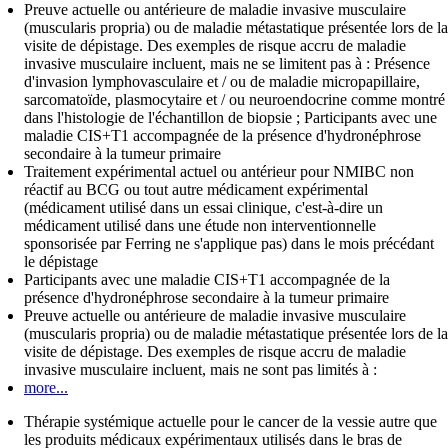
Preuve actuelle ou antérieure de maladie invasive musculaire
(muscularis propria) ou de maladie métastatique présentée lors de la
visite de dépistage. Des exemples de risque accru de maladie
invasive musculaire incluent, mais ne se limitent pas à : Présence
d'invasion lymphovasculaire et / ou de maladie micropapillaire,
sarcomatoïde, plasmocytaire et / ou neuroendocrine comme montré
dans l'histologie de l'échantillon de biopsie ; Participants avec une
maladie CIS+T1 accompagnée de la présence d'hydronéphrose
secondaire à la tumeur primaire
Traitement expérimental actuel ou antérieur pour NMIBC non
réactif au BCG ou tout autre médicament expérimental
(médicament utilisé dans un essai clinique, c'est-à-dire un
médicament utilisé dans une étude non interventionnelle
sponsorisée par Ferring ne s'applique pas) dans le mois précédant
le dépistage
Participants avec une maladie CIS+T1 accompagnée de la
présence d'hydronéphrose secondaire à la tumeur primaire
Preuve actuelle ou antérieure de maladie invasive musculaire
(muscularis propria) ou de maladie métastatique présentée lors de la
visite de dépistage. Des exemples de risque accru de maladie
invasive musculaire incluent, mais ne sont pas limités à :
more...
Thérapie systémique actuelle pour le cancer de la vessie autre que
les produits médicaux expérimentaux utilisés dans le bras de