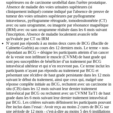
supérieures ou de carcinome urothélial dans l'urètre prostatique.
Absence de maladie des voies urinaires supérieures (si
cliniquement indiqué) comme indiqué par l'absence de preuve de
tumeur des voies urinaires supérieures par pyélogramme
intraveineux, pyélogramme rétrograde, tomodensitométrie (CT)
avec ou sans urogramme, ou imagerie par résonance magnétique
(IRM) avec ou sans urogramme réalisée dans les 6 mois suivant
l'inscription. Absence de maladie localement avancée telle
qu'évaluée par CT ou IRM
N’ayant pas répondu à au moins deux cures de BCG (Bacille de
Calmette-Guérin) au cours des 12 derniers mois. Le terme « non-
répondant au BCG » désigne les participants atteints d’un cancer
de la vessie non infiltrant le muscle (CVNM) de haut grade qui
sont peu susceptibles de bénéficier d’un traitement par BCG
intravésical ultérieur et qui n’en recevront pas. Ce terme inclut les
participants n’ayant pas répondu au traitement par BCG et
présentant une récidive de haut grade persistante dans les 12 mois
suivant le début du traitement, ainsi que ceux qui, malgré une
réponse complète initiale au BCG, rechutent avec un carcinome in
situ (CIS) dans les 12 mois suivant leur dernier traitement
intravésical par BCG ou rechutent avec un CVNM Ta/T1 de haut
grade dans les 6 mois suivant leur dernier traitement intravésical
par BCG. Les critères suivants définissent les participants pouvant
être inclus dans l’essai : Avoir reçu au moins 2 cures de BCG sur
une période de 12 mois - c'est-à-dire au moins 5 des 6 instillations