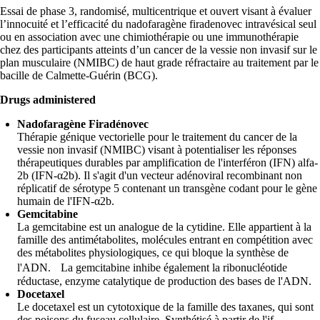
Essai de phase 3, randomisé, multicentrique et ouvert visant à évaluer
l’innocuité et l’efficacité du nadofaragène firadenovec intravésical seul
ou en association avec une chimiothérapie ou une immunothérapie
chez des participants atteints d’un cancer de la vessie non invasif sur le
plan musculaire (NMIBC) de haut grade réfractaire au traitement par le
bacille de Calmette-Guérin (BCG).
Drugs administered
Nadofaragène Firadénovec
Thérapie génique vectorielle pour le traitement du cancer de la
vessie non invasif (NMIBC) visant à potentialiser les réponses
thérapeutiques durables par amplification de l'interféron (IFN) alfa-
2b (IFN-α2b). Il s'agit d'un vecteur adénoviral recombinant non
réplicatif de sérotype 5 contenant un transgène codant pour le gène
humain de l'IFN-α2b.
Gemcitabine
La gemcitabine est un analogue de la cytidine. Elle appartient à la
famille des antimétabolites, molécules entrant en compétition avec
des métabolites physiologiques, ce qui bloque la synthèse de
l'ADN. La gemcitabine inhibe également la ribonucléotide
réductase, enzyme catalytique de production des bases de l'ADN.
Docetaxel
Le docetaxel est un cytotoxique de la famille des taxanes, qui sont
des poisons du fuseau cellulaire. Synthétisé à partir de l'if