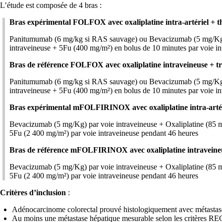
L’étude est composée de 4 bras :
Bras expérimental FOLFOX avec oxaliplatine intra-artériel + th
Panitumumab (6 mg/kg si RAS sauvage) ou Bevacizumab (5 mg/Kg si R
intraveineuse + 5Fu (400 mg/m²) en bolus de 10 minutes par voie i
Bras de référence FOLFOX avec oxaliplatine intraveineuse + tra
Panitumumab (6 mg/kg si RAS sauvage) ou Bevacizumab (5 mg/Kg si 
intraveineuse + 5Fu (400 mg/m²) en bolus de 10 minutes par voie i
Bras expérimental mFOLFIRINOX avec oxaliplatine intra-arté
Bevacizumab (5 mg/Kg) par voie intraveineuse + Oxaliplatine (85 mg
5Fu (2 400 mg/m²) par voie intraveineuse pendant 46 heures
Bras de référence mFOLFIRINOX avec oxaliplatine intravein
Bevacizumab (5 mg/Kg) par voie intraveineuse + Oxaliplatine (85 mg
5Fu (2 400 mg/m²) par voie intraveineuse pendant 46 heures
Critères d’inclusion
:
Adénocarcinome colorectal prouvé histologiquement avec métastase
Au moins une métastase hépatique mesurable selon les critères R