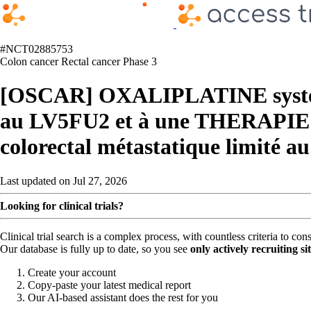
#NCT02885753
Colon cancer
Rectal cancer
Phase 3
[OSCAR] OXALIPLATINE systémiqu
au LV5FU2 et à une THERAPIE C
colorectal métastatique limité au
Last updated on Jul 27, 2026
Looking for clinical trials?
Clinical trial search is a complex process, with countless criteria to co
Our database is fully up to date, so you see
only actively recruiting si
Create your account
Copy-paste your latest medical report
Our AI-based assistant does the rest for you