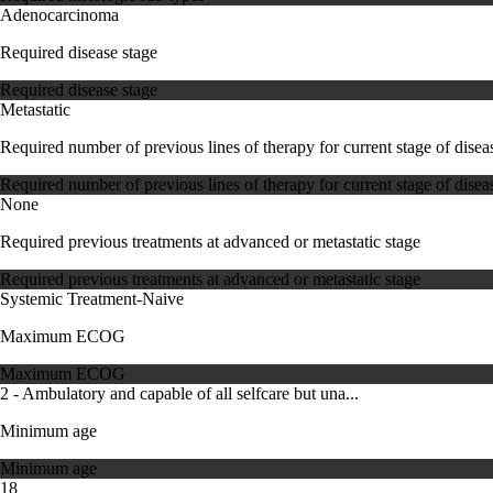
Adenocarcinoma
Required disease stage
Required disease stage
Metastatic
Required number of previous lines of therapy for current stage of disea
Required number of previous lines of therapy for current stage of disea
None
Required previous treatments at advanced or metastatic stage
Required previous treatments at advanced or metastatic stage
Systemic Treatment-Naive
Maximum ECOG
Maximum ECOG
2 - Ambulatory and capable of all selfcare but una...
Minimum age
Minimum age
18