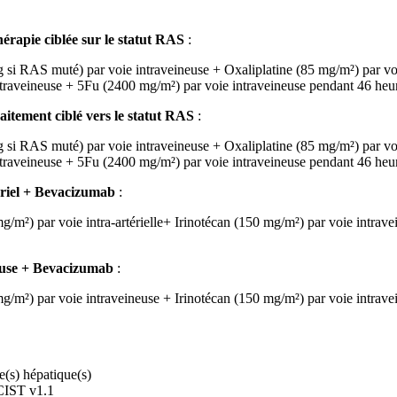
érapie ciblée sur le statut RAS
:
AS muté) par voie intraveineuse + Oxaliplatine (85 mg/m²) par voie i
ntraveineuse + 5Fu (2400 mg/m²) par voie intraveineuse pendant 46 heu
itement ciblé vers le statut RAS
:
RAS muté) par voie intraveineuse + Oxaliplatine (85 mg/m²) par voie
ntraveineuse + 5Fu (2400 mg/m²) par voie intraveineuse pendant 46 heu
riel + Bevacizumab
:
/m²) par voie intra-artérielle+ Irinotécan (150 mg/m²) par voie intrav
euse + Bevacizumab
:
/m²) par voie intraveineuse + Irinotécan (150 mg/m²) par voie intrave
(s) hépatique(s)
ECIST v1.1