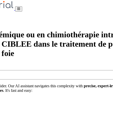
e ou en chimiothérapie intra-a
IBLEE dans le traitement de pr
 foie
nsider. Our AI assistant navigates this complexity with
precise, expert-le
tes
. It's fast and easy: