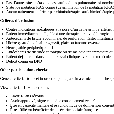
Pas d’autres sites métastatiques sauf nodules pulmonaires si nombr
Statut de mutation RAS connu (détermination de la mutation KRAS 
Aucun traitement antérieur par chimiothérapie sauf chimiothérapie 
Critères d’exclusion
:
Contre-indications spécifiques à la pose d’un cathéter intra-artérie
Patient immédiatement éligible à une thérapie curative (chirurgical
Antécédents de fistule abdominale, de perforation gastro-intestinale
Ulcère gastroduodénal progressif, plaie ou fracture osseuse
Neuropathie périphérique > 1
Antécédents de diarrhée chronique ou de maladie inflammatoire du 
Patient déjà inclus dans un autre essai clinique avec une molécule 
Déficit connu en DPD
Other participation criterias
General criterias to meet in order to participate in a clinical trial. The 
View criterias ⬇
Hide criterias
Avoir 18 ans révolus
Avoir approuvé, signé et daté le consentement éclairé
Être en capacité mentale et psychologique de donner son consen
Être affilié ou bénéficier de la sécurité sociale française