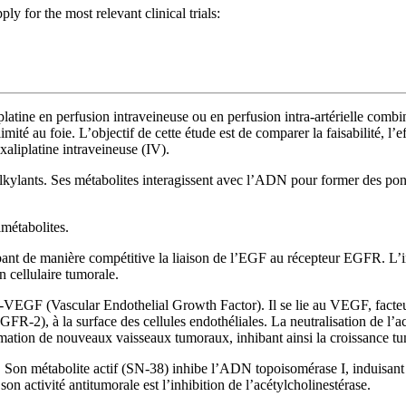
ply for the most relevant clinical trials:
latine en perfusion intraveineuse ou en perfusion intra-artérielle combi
mité au foie. L’objectif de cette étude est de comparer la faisabilité, l’
oxaliplatine intraveineuse (IV).
alkylants. Ses métabolites interagissent avec l’ADN pour former des ponts
imétabolites.
nt de manière compétitive la liaison de l’EGF au récepteur EGFR. L’inh
n cellulaire tumorale.
VEGF (Vascular Endothelial Growth Factor). Il se lie au VEGF, facteur 
2), à la surface des cellules endothéliales. La neutralisation de l’ac
rmation de nouveaux vaisseaux tumoraux, inhibant ainsi la croissance tu
 Son métabolite actif (SN-38) inhibe l’ADN topoisomérase I, induisant d
n activité antitumorale est l’inhibition de l’acétylcholinestérase.