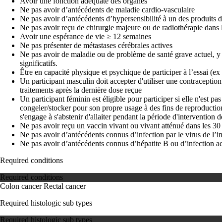
Avoir une fonction adéquate des organes
Ne pas avoir d’antécédents de maladie cardio-vasculaire
Ne pas avoir d’antécédents d’hypersensibilité à un des produits d
Ne pas avoir reçu de chirurgie majeure ou de radiothérapie dans 
Avoir une espérance de vie ≥ 12 semaines
Ne pas présenter de métastases cérébrales actives
Ne pas avoir de maladie ou de problème de santé grave actuel, y c
significatifs.
Être en capacité physique et psychique de participer à l’essai (ex
Un participant masculin doit accepter d'utiliser une contraceptio
traitements après la dernière dose reçue
Un participant féminin est éligible pour participer si elle n'est pa
congeler/stocker pour son propre usage à des fins de reproduction
s'engage à s'abstenir d'allaiter pendant la période d'intervention 
Ne pas avoir reçu un vaccin vivant ou vivant atténué dans les 30 
Ne pas avoir d’antécédents connus d’infection par le virus de 
Ne pas avoir d’antécédents connus d’hépatite B ou d’infection ac
Required conditions
Required conditions
Colon cancer
Rectal cancer
Required histologic sub types
Required histologic sub types