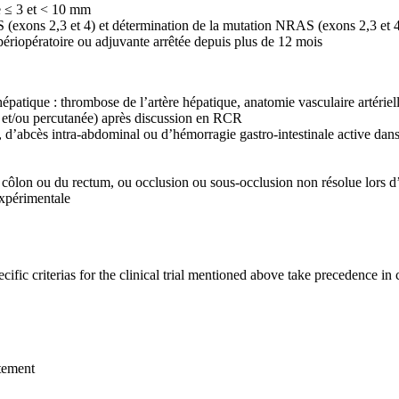
e ≤ 3 et < 10 mm
(exons 2,3 et 4) et détermination de la mutation NRAS (exons 2,3 et 4
périopératoire ou adjuvante arrêtée depuis plus de 12 mois
l hépatique : thrombose de l’artère hépatique, anatomie vasculaire artér
e et/ou percutanée) après discussion en RCR
, d’abcès intra-abdominal ou d’hémorragie gastro-intestinale active dans
côlon ou du rectum, ou occlusion ou sous-occlusion non résolue lors 
expérimentale
specific criterias for the clinical trial mentioned above take precedence in
tement