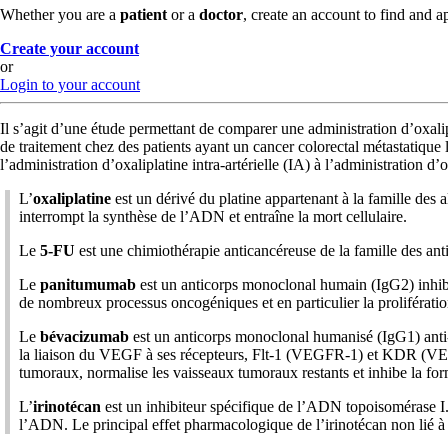
Whether you are a
patient
or a
doctor
, create an account to find and ap
Create your account
or
Login to your account
Il s’agit d’une étude permettant de comparer une administration d’oxalip
de traitement chez des patients ayant un cancer colorectal métastatique li
l’administration d’oxaliplatine intra-artérielle (IA) à l’administration d’
L’
oxaliplatine
est un dérivé du platine appartenant à la famille des 
interrompt la synthèse de l’ADN et entraîne la mort cellulaire.
Le
5-FU
est une chimiothérapie anticancéreuse de la famille des ant
Le
panitumumab
est un anticorps monoclonal humain (IgG2) inhiba
de nombreux processus oncogéniques et en particulier la prolifératio
Le
bévacizumab
est un anticorps monoclonal humanisé (IgG1) anti-
la liaison du VEGF à ses récepteurs, Flt-1 (VEGFR-1) et KDR (VEGFR-
tumoraux, normalise les vaisseaux tumoraux restants et inhibe la fo
L’
irinotécan
est un inhibiteur spécifique de l’ADN topoisomérase I.
l’ADN. Le principal effet pharmacologique de l’irinotécan non lié à so