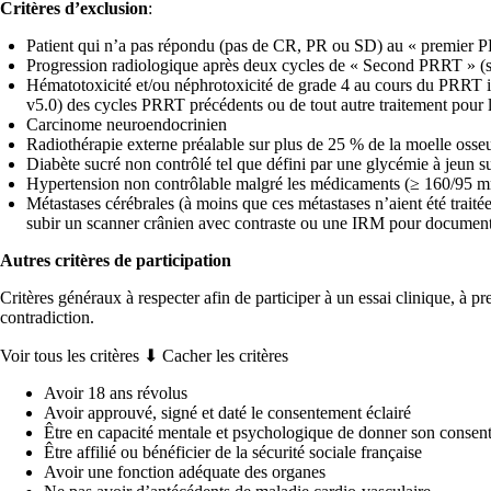
Critères d’exclusion
:
Patient qui n’a pas répondu (pas de CR, PR ou SD) au « premier 
Progression radiologique après deux cycles de « Second PRRT » (
Hématotoxicité et/ou néphrotoxicité de grade 4 au cours du PRRT i
v5.0) des cycles PRRT précédents ou de tout autre traitement pour 
Carcinome neuroendocrinien
Radiothérapie externe préalable sur plus de 25 % de la moelle osse
Diabète sucré non contrôlé tel que défini par une glycémie à jeun 
Hypertension non contrôlable malgré les médicaments (≥ 160/95 m
Métastases cérébrales (à moins que ces métastases n’aient été traité
subir un scanner crânien avec contraste ou une IRM pour documenter
Autres critères de participation
Critères généraux à respecter afin de participer à un essai clinique, à 
contradiction.
Voir tous les critères ⬇
Cacher les critères
Avoir 18 ans révolus
Avoir approuvé, signé et daté le consentement éclairé
Être en capacité mentale et psychologique de donner son consen
Être affilié ou bénéficier de la sécurité sociale française
Avoir une fonction adéquate des organes