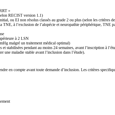
PRRT »
selon RECIST version 1.1)
nitial, ou EI non résolus classés au grade 2 ou plus (selon les critèr
la TNE, à l’exclusion de l’alopécie et neuropathie périphérique, TNE p
use
supérieure à 2 LSN
mHg malgré un traitement médical optimal)
es et stabilisées pendant au moins 24 semaines, avant l’inscription à l’é
 une maladie stable avant l’inclusion dans l’étude).
prendre en compte avant toute demande d’inclusion. Les critères specifiqu
tement