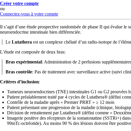
Créer votre compte
ou
Connectez-vous à votre compte
Il s’agit d’une étude prospective randomisée de phase II qui évalue
neuroendocrine intestinale bien différenciée.
Le
Lutathera
est un complexe chélaté d’un radio-isotope de l’élémen
L’étude est composée de deux bras:
Bras expérimental
: Administration de 2 perfusions supplémentai
Bras contrôle
: Pas de traitement avec surveillance active (suivi cli
Critères d’inclusion
:
Tumeurs neuroendocrines (TNE) intestinales G1 ou G2 prouvées h
Patient préalablement traité par 4 cycles de Lutathera® (défini c
Contrôle de la maladie après « Premier PRRT » ≥ 12 mois
Patient présentant une progression de la maladie (clinique, biolog
Décision de retraitement par Lutathera® (défini comme « Deuxième
Imagerie positive des récepteurs de la somatostatine (SSTRi+) dans
99mTc-octréotide). Au moins 90 % des lésions doivent être positiv