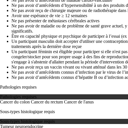
Ne pas avoir d’antécédents de maladie cardio-vasculaire
Ne pas avoir d’antécédents d’hypersensibilité à un des produits d
Ne pas avoir reçu de chirurgie majeure ou de radiothérapie dans 
Avoir une espérance de vie ≥ 12 semaines
Ne pas présenter de métastases cérébrales actives
Ne pas avoir de maladie ou de problème de santé grave actuel, y c
significatifs.
Être en capacité physique et psychique de participer à l’essai (ex
Un participant masculin doit accepter d'utiliser une contraceptio
traitements après la dernière dose reçue
Un participant féminin est éligible pour participer si elle n'est pa
congeler/stocker pour son propre usage à des fins de reproduction
s'engage à s'abstenir d'allaiter pendant la période d'intervention 
Ne pas avoir reçu un vaccin vivant ou vivant atténué dans les 30 
Ne pas avoir d’antécédents connus d’infection par le virus de 
Ne pas avoir d’antécédents connus d’hépatite B ou d’infection ac
Pathologies requises
Pathologies requises
Cancer du colon
Cancer du rectum
Cancer de l'anus
Sous-types histologique requis
Sous-types histologique requis
Tumeur neuroendocrine