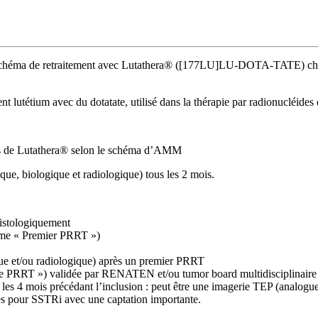
 le schéma de retraitement avec Lutathera® ([177LU]LU-DOTA-TATE) che
t lutétium avec du dotatate, utilisé dans la thérapie par radionucléides 
res de Lutathera® selon le schéma d’AMM
nique, biologique et radiologique) tous les 2 mois.
istologiquement
omme « Premier PRRT »)
ique et/ou radiologique) après un premier PRRT
 PRRT ») validée par RENATEN et/ou tumor board multidisciplinaire e
 les 4 mois précédant l’inclusion : peut être une imagerie TEP (analog
es pour SSTRi avec une captation importante.