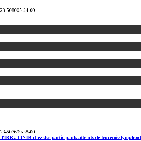
23-508005-24-00
L
23-507699-38-00
RUTINIB chez des participants atteints de leucémie lymphoïde 