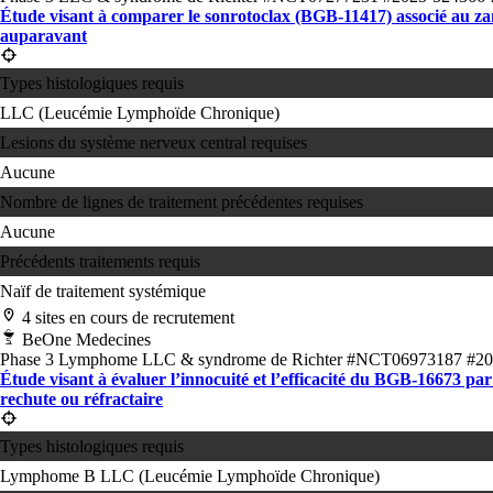
Étude visant à comparer le sonrotoclax (BGB-11417) associé au zan
auparavant
Types histologiques requis
LLC (Leucémie Lymphoïde Chronique)
Lesions du système nerveux central requises
Aucune
Nombre de lignes de traitement précédentes requises
Aucune
Précédents traitements requis
Naïf de traitement systémique
4 sites en cours de recrutement
BeOne Medecines
Phase 3
Lymphome
LLC & syndrome de Richter
#NCT06973187
#20
Étude visant à évaluer l’innocuité et l’efficacité du BGB-16673 pa
rechute ou réfractaire
Types histologiques requis
Lymphome B
LLC (Leucémie Lymphoïde Chronique)