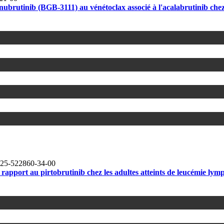
ubrutinib (BGB-3111) au vénétoclax associé à l'acalabrutinib chez 
25-522860-34-00
r rapport au pirtobrutinib chez les adultes atteints de leucémie l