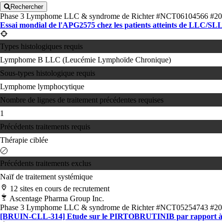
Rechercher
Phase 3
Lymphome
LLC & syndrome de Richter
#NCT06104566
#20
Essai mondial de l'APG2575 chez les patients atteints de LLC/SL
Types histologiques requis
Lymphome B
LLC (Leucémie Lymphoïde Chronique)
Sous-types histologique requis
Lymphome lymphocytique
Nombre de lignes de traitement précédentes requises
1
Précédents traitements requis
Thérapie ciblée
Précédents traitements exclus
Naïf de traitement systémique
12 sites en cours de recrutement
Ascentage Pharma Group Inc.
Phase 3
Lymphome
LLC & syndrome de Richter
#NCT05254743
#20
[BRUIN-CLL-314] Etude sur le PIRTOBRUTINIB par rapport à l'IB