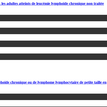
les adultes atteints de leucémie lymphoïde chronique non traitée
ymphoïde chronique ou de lymphome lymphocytaire de petite taille en