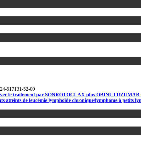
24-517131-52-00
ession avec le traitement par SONROTOCLAX plus OBINUTUZU
atteints de leucémie lymphoïde chronique/lymphome à petits l