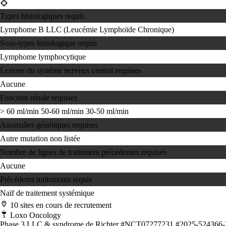
Types histologiques requis
Lymphome B
LLC (Leucémie Lymphoïde Chronique)
Sous-types histologique requis
Lymphome lymphocytique
Lesions du système nerveux central requises
Aucune
Fonction rénale requises
> 60 ml/min
50-60 ml/min
30-50 ml/min
Anomalies génétiques requises
Autre mutation non listée
Nombre de lignes de traitement précédentes requises
Aucune
Précédents traitements requis
Naïf de traitement systémique
10 sites en cours de recrutement
Loxo Oncology
Phase 3
LLC & syndrome de Richter
#NCT07277231
#2025-524366-