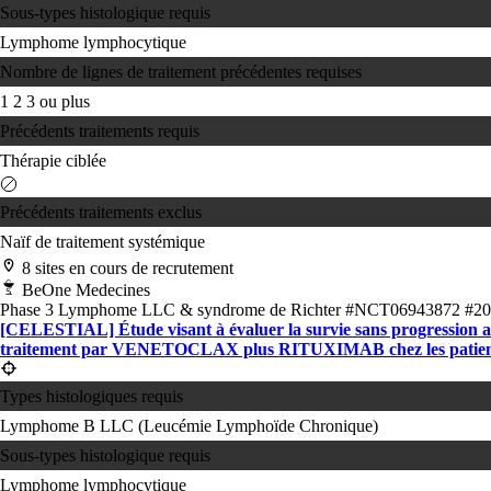
Sous-types histologique requis
Lymphome lymphocytique
Nombre de lignes de traitement précédentes requises
1
2
3 ou plus
Précédents traitements requis
Thérapie ciblée
Précédents traitements exclus
Naïf de traitement systémique
8 sites en cours de recrutement
BeOne Medecines
Phase 3
Lymphome
LLC & syndrome de Richter
#NCT06943872
#20
[CELESTIAL] Étude visant à évaluer la survie sans progr
traitement par VENETOCLAX plus RITUXIMAB chez les patients 
Types histologiques requis
Lymphome B
LLC (Leucémie Lymphoïde Chronique)
Sous-types histologique requis
Lymphome lymphocytique