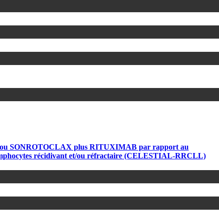
MAB ou SONROTOCLAX plus RITUXIMAB par rapport au
ymphocytes récidivant et/ou réfractaire (CELESTIAL-RRCLL)