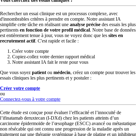
Vous cherchez des essais cliniques ?
Rechercher un essai clinique est un processus complexe, avec
d'innombrables critères à prendre en compte. Notre assistant IA
simplifie cette tâche en réalisant une
analyse précise
des essais les plus
pertinents
en fonction de votre profil médical
. Notre base de données
est entièrement tenue à jour, vous ne voyez donc que les
sites en
recrutement actif
. C'est rapide et facile :
Créer votre compte
Copiez-collez votre dernier rapport médical
Notre assistant IA fait le reste pour vous
Que vous soyez
patient
ou
médecin
, créez un compte pour trouver les
essais cliniques les plus pertinents et y postuler :
Créer votre compte
ou
Connectez-vous à votre compte
Cette étude est conçue pour évaluer l’efficacité et l’innocuité de
l’ifinatamab deruxtecan (I-DXd) chez les patients atteints d’un
carcinome épidermoïde de l’œsophage (ESCC) avancé ou métastatique
non résécable qui ont connu une progression de la maladie après un
traitement par une thérapie systémique à base de platine et un inhibiteur