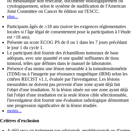
ou métastatique non résécable, documenté histologiquement ou
cytologiquement, selon le système de stadification de l'American
Joint Committee on Cancer 8e édition sur l'ESCC.
plus...
Participants âgés de ≥18 ans (suivre les exigences réglementaires
locales si l’âge légal de consentement pour la participation à l’étude
est >18 ans).
Présente un score ECOG PS de 0 ou 1 dans les 7 jours précédant
le jour 1 du cycle 1.
Le participant doit fournir des échantillons tumoraux de base
adéquats, avec une quantité et une qualité suffisantes de tissu
tumoral, telles que définies dans le manuel de laboratoire.
Présence d'au moins une lésion mesurable à la tomodensitométrie
(TDM) ou à l'imagerie par résonance magnétique (IRM) selon les
critères RECIST v1.1, évaluée par l'investigateur. Les lésions
mesurables ne doivent pas provenir d'une zone ayant déjà fait
l'objet d'une irradiation. Si la lésion située sur une zone ayant déjà
fait l'objet d'une irradiation est la seule lésion cible sélectionnable,
l'investigateur doit fournir une évaluation radiologique démontrant
une progression significative de la lésion irradiée.
moins...
Critères d'exclusion
A déjà reçu un traitement par orlotamab, enoblituzumab ou d'autres