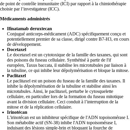
de point de contrôle immunitaire (ICI) par rapport à la chimiothérapie
choisie par l’investigateur (ICC).
Médicaments administrés
Ifinatamab deruxtecan
Conjugué anticorps-médicament (ADC) spécifiquement conçu et
potentiellement premier de sa classe, dirigé contre B7-H3, en cours
de développement.
Docetaxel
Le docetaxel est un cytotoxique de la famille des taxanes, qui sont
des poisons du fuseau cellulaire. Synthétisé à partir de l'if
européen, Taxus baccata, il stabilise les microtubules par liaison à
la tubuline, ce qui inhibe leur dépolymérisation et bloque la mitose.
Paclitaxel
Le paclitaxel est un poison du fuseau de la famille des taxanes. Il
inhibe la dépolymérisation de la tubuline et stabilise ainsi les
microtubules. Ainsi, le paclitaxel, perturbe le cytosquelette
cellulaire, en particulier lors de la formation du fuseau mitotique
avant la division cellulaire. Ceci conduit à l’interruption de la
mitose et de la réplication cellulaire.
Irinotécan
L'irinotécan est un inhibiteur spécifique de l'ADN topoisomérase I.
Son métabolite actif (SN-38) inhibe l'ADN topoisomérase I,
induisant des lésions simple-brin et bloquant la fourche de