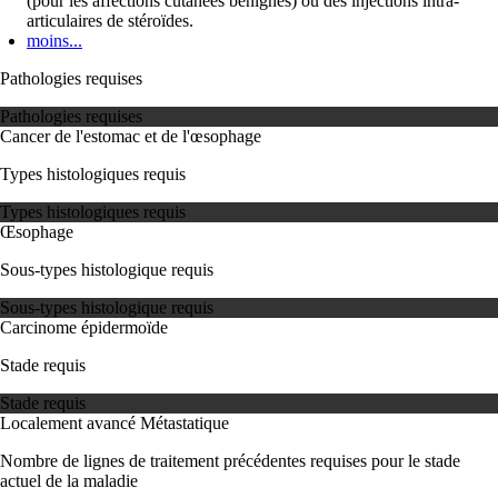
(pour les affections cutanées bénignes) ou des injections intra-
articulaires de stéroïdes.
moins...
Pathologies requises
Pathologies requises
Cancer de l'estomac et de l'œsophage
Types histologiques requis
Types histologiques requis
Œsophage
Sous-types histologique requis
Sous-types histologique requis
Carcinome épidermoïde
Stade requis
Stade requis
Localement avancé
Métastatique
Nombre de lignes de traitement précédentes requises pour le stade
actuel de la maladie