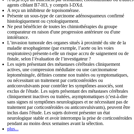
agents ciblant B7-H3, y compris I-DXd.
A reçu un inhibiteur de topoisomérase.
Présente un sous-type de carcinome adénosquameux confirmé
histologiquement ou cytologiquement.
Ne peut bénéficier de toutes les chimiothérapies du groupe
comparateur en raison d'une progression antérieure ou d'une
intolérance.
L’invasion tumorale des organes situés à proximité du site de la
maladie œsophagienne (par exemple, l’aorte ou les voies
respiratoires) présente-t-elle un risque accru de saignement ou de
fistule, selon l’évaluation de l’investigateur ?
Les sujets présentant des métastases cérébrales cliniquement
actives, une compression médullaire ou une carcinomatose
leptoméningée, définies comme non traitées ou symptomatiques,
ou nécessitant un traitement par corticostéroïdes ou
anticonvulsivants pour contrôler les symptômes associés, sont
exclus de l'étude. Les sujets présentant des métastases cérébrales
cliniquement inactives ou traitées, asymptomatiques (c'est-à-dire
sans signes ni symptômes neurologiques et ne nécessitant pas de
traitement par corticostéroïdes ou anticonvulsivants), peuvent être
inclus dans l'étude. Les sujets doivent présenter un état
neurologique stable et avoir interrompu la prise de corticostéroïdes
pendant au moins deux semaines avant la sélection.
plus...