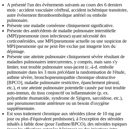
A présenté l'un des événements suivants au cours des 6 derniers
mois : accident vasculaire cérébral, accident ischémique transitoire,
autre événement thromboembolique artériel ou embolie
pulmonaire.
Présente une maladie cornéenne cliniquement significative.
Présente des antécédents de maladie pulmonaire interstitielle
(MPI)/pneumonie (non infectieuse) ayant nécessité des
corticostéroïdes, une MPI/pneumonie actuelle ou une suspicion de
MPI/pneumonie qui ne peut être exclue par imagerie lors du
dépistage.
Présente une atteinte pulmonaire cliniquement sévère résultant de
maladies pulmonaires intercurrentes, y compris, mais sans s'y
limiter, tout trouble pulmonaire sous-jacent (c.-à-d. embolie
pulmonaire dans les 3 mois précédant la randomisation de l'étude,
asthme sévère, bronchopneumopathie chronique obstructive
[BPCO], maladie pulmonaire restrictive, épanchement pleural,
etc.), et une atteinte pulmonaire potentielle causée par tout trouble
auto-immun, du tissu conjonctif ou inflammatoire (p. ex.
polyarthrite rhumatoïde, syndrome de Sjögren, sarcoïdose, etc.),
une pneumonectomie antérieure ou un besoin d'oxygène
supplémentaire.
Est sous traitement chronique aux stéroïdes (dose de 10 mg par
jour ou plus d'équivalent prednisone), à ​​l'exception des stéroïdes
inhalés à faible dose (pour l'asthme/BPCO), des stéroïdes topiques