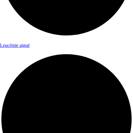
Leucémie aiguë