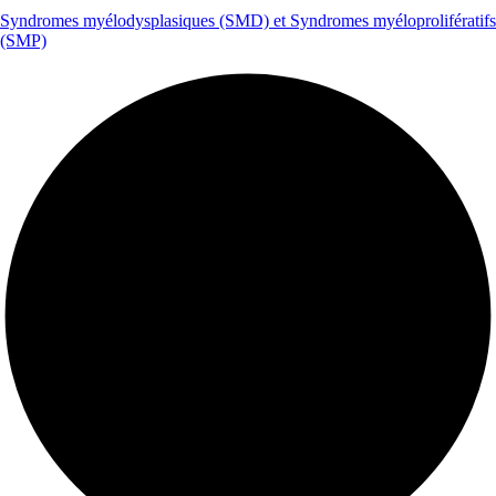
Syndromes myélodysplasiques (SMD) et Syndromes myéloprolifératifs
(SMP)