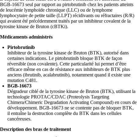
BGB-16673 seul par rapport au pirtobrutinib chez les patients atteints
de leucémie lymphoïde chronique (LLC) ou de lymphome
lymphocytaire de petite taille (LLPT) récidivants ou réfractaires (R/R)
qui avaient été précédemment traités par un inhibiteur covalent de la
tyrosine kinase de Bruton (cBTKi).
Médicaments administrés
Pirtobrutinib
Inhibiteur de la tyrosine kinase de Bruton (BTK), autorisé dans
certaines indications. Le pirtobrutinib bloque BTK de façon
réversible (non covalente). Cette particularité lui permet d’être
efficace même en cas de résistance aux inhibiteurs de BTK plus
anciens (ibrutinib, acalabrutinib), notamment quand il existe une
mutation C481.
BGB-16673
Dégradeur ciblé de la tyrosine kinase de Bruton (BTK), utilisant la
technologie PROTAC/CDAC (Proteolysis Targeting
Chimera/Chimeric Degradation Activating Compound) en cours de
développement. BGB‑16673 ne se contente pas de bloquer BTK,
il entraîne la destruction complète du BTK dans les cellules
cancéreuses.
Description des bras de traitement