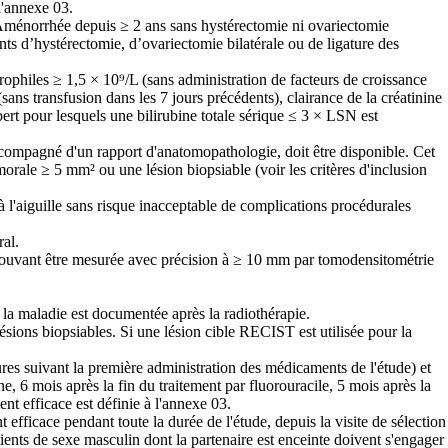
l'annexe 03.
. Aménorrhée depuis ≥ 2 ans sans hystérectomie ni ovariectomie
nts d’hystérectomie, d’ovariectomie bilatérale ou de ligature des
rophiles ≥ 1,5 × 10⁹/L (sans administration de facteurs de croissance
ans transfusion dans les 7 jours précédents), clairance de la créatinine
rt pour lesquels une bilirubine totale sérique ≤ 3 × LSN est
accompagné d'un rapport d'anatomopathologie, doit être disponible. Cet
umorale ≥ 5 mm² ou une lésion biopsiable (voir les critères d'inclusion
 l'aiguille sans risque inacceptable de complications procédurales
ral.
pouvant être mesurée avec précision à ≥ 10 mm par tomodensitométrie
la maladie est documentée après la radiothérapie.
ésions biopsiables. Si une lésion cible RECIST est utilisée pour la
ures suivant la première administration des médicaments de l'étude) et
ne, 6 mois après la fin du traitement par fluorouracile, 5 mois après la
nt efficace est définie à l'annexe 03.
efficace pendant toute la durée de l'étude, depuis la visite de sélection
tients de sexe masculin dont la partenaire est enceinte doivent s'engager