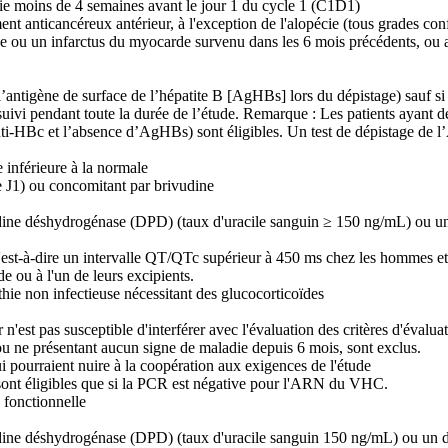
pie moins de 4 semaines avant le jour 1 du cycle 1 (C1D1)
ent anticancéreux antérieur, à l'exception de l'alopécie (tous grades conf
tive ou un infarctus du myocarde survenu dans les 6 mois précédents, ou
 l’antigène de surface de l’hépatite B [AgHBs] lors du dépistage) sauf si
suivi pendant toute la durée de l’étude. Remarque : Les patients ayant d
nti-HBc et l’absence d’AgHBs) sont éligibles. Un test de dépistage de l
inférieure à la normale
le J1) ou concomitant par brivudine
idine déshydrogénase (DPD) (taux d'uracile sanguin ≥ 150 ng/mL) ou un 
'est-à-dire un intervalle QT/QTc supérieur à 450 ms chez les hommes et
e ou à l'un de leurs excipients.
hie non infectieuse nécessitant des glucocorticoïdes
 n'est pas susceptible d'interférer avec l'évaluation des critères d'évalu
, ou ne présentant aucun signe de maladie depuis 6 mois, sont exclus.
 pourraient nuire à la coopération aux exigences de l'étude
 sont éligibles que si la PCR est négative pour l'ARN du VHC.
 fonctionnelle
idine déshydrogénase (DPD) (taux d'uracile sanguin 150 ng/mL) ou un dé