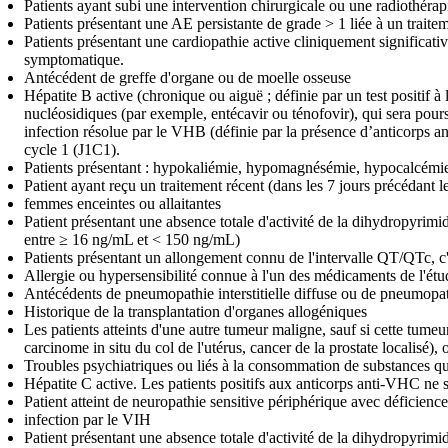
Patients ayant subi une intervention chirurgicale ou une radiothéra
Patients présentant une AE persistante de grade > 1 liée à un traitem
Patients présentant une cardiopathie active cliniquement significa
symptomatique.
Antécédent de greffe d'organe ou de moelle osseuse
Hépatite B active (chronique ou aiguë ; définie par un test positif à
nucléosidiques (par exemple, entécavir ou ténofovir), qui sera pour
infection résolue par le VHB (définie par la présence d’anticorps a
cycle 1 (J1C1).
Patients présentant : hypokaliémie, hypomagnésémie, hypocalcémie 
Patient ayant reçu un traitement récent (dans les 7 jours précédant 
femmes enceintes ou allaitantes
Patient présentant une absence totale d'activité de la dihydropyrim
entre ≥ 16 ng/mL et < 150 ng/mL)
Patients présentant un allongement connu de l'intervalle QT/QTc, c
Allergie ou hypersensibilité connue à l'un des médicaments de l'étud
Antécédents de pneumopathie interstitielle diffuse ou de pneumopat
Historique de la transplantation d'organes allogéniques
Les patients atteints d'une autre tumeur maligne, sauf si cette tumeur
carcinome in situ du col de l'utérus, cancer de la prostate localisé)
Troubles psychiatriques ou liés à la consommation de substances qui
Hépatite C active. Les patients positifs aux anticorps anti-VHC ne
Patient atteint de neuropathie sensitive périphérique avec déficience
infection par le VIH
Patient présentant une absence totale d'activité de la dihydropyrim