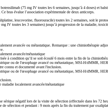
botensilimab (75 mg IV toutes les 6 semaines, jusqu’à 4 doses) et balst
 Ce bras évalue l’association expérimentale de deux anticorps.
platine, leucovorine, fluorouracile) toutes les 2 semaines, soit le pro
 mg IV toutes les 3 semaines) jusqu’à progression de la maladie, toxic
calement avancée ou métastatique. Remarque : une chimiothérapie adjuva
ve.
calement avancée/métastatique
e à condition qu’il se soit écoulé 6 mois entre la fin de la chimiothéra
ogastrique ou de l'œsophage avancé ou métastatique, MSI-H/dMMR, HER2
tre connu et documenté avant l'inclusion.
ogastrique ou de l'œsophage avancé ou métastatique, MSI-H/dMMR, HER2
clusion.
une maladie localement avancée/métastatique
 sérique négatif lors de la visite de sélection (effectuée dans les 72 he
e de sélection et pendant : 9 mois après la fin du traitement par oxalipla