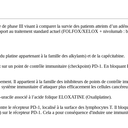
 de phase III visant à comparer la survie des patients atteints d’un a
apport au traitement standard actuel (FOLFOX/XELOX + nivolumab : br
u platine appartenant à la famille des alkylants) et de la capécitabine.
sur un point de contrôle immunitaire (checkpoint) PD-1. En bloquant PD
ent. Il appartient à la famille des inhibiteurs de points de contrôle 
 système immunitaire d’attaquer plus efficacement les cellules cancéreu
-uracile associé à l’acide folique ELOXATINE (Oxaliplatine).
re le récepteur PD-1, localisé à la surface des lymphocytes T. Il bloqu
) sur le récepteur PD-1. Cela a pour conséquence d'induire une immunit