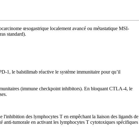
dénocarcinome œsogastrique localement avancé ou métastatique MSI-
as standard).
-1, le balstilimab réactive le système immunitaire pour qu’il
immunitaires (immune checkpoint inhibitors). En bloquant CTLA-4, le
ses.
e l'inhibition des lymphocytes T en empêchant la liaison des ligands de
é anti-tumorale en activant les lymphocytes T cytotoxiques spécifiques