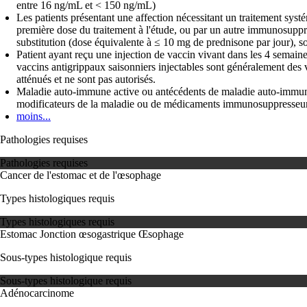
entre 16 ng/mL et < 150 ng/mL)
Les patients présentant une affection nécessitant un traitement syst
première dose du traitement à l'étude, ou par un autre immunosuppres
substitution (dose équivalente à ≤ 10 mg de prednisone par jour), s
Patient ayant reçu une injection de vaccin vivant dans les 4 semain
vaccins antigrippaux saisonniers injectables sont généralement des v
atténués et ne sont pas autorisés.
Maladie auto-immune active ou antécédents de maladie auto-immune ay
modificateurs de la maladie ou de médicaments immunosuppresseu
moins...
Pathologies requises
Pathologies requises
Cancer de l'estomac et de l'œsophage
Types histologiques requis
Types histologiques requis
Estomac
Jonction œsogastrique
Œsophage
Sous-types histologique requis
Sous-types histologique requis
Adénocarcinome