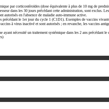
émique par corticostéroïdes (dose équivalente à plus de 10 mg de prednis
seur dans les 30 jours précédant cette administration, sont exclus. Les 
ont autorisés en l'absence de maladie auto-immune active.
es précédant le 1er jour du cycle 1 (C1D1). Exemples de vaccins vivants 
accins à virus inactivé et sont autorisés ; en revanche, les vaccins ant
ant nécessité un traitement systémique dans les 2 ans précédant le débu
rs)