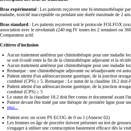
Bras expérimental
: Les patients reçoivent une bi-immunothérapie par 
maladie, toxicité inacceptable ou pendant une durée maximale de 2 ans.
Bras standard
: Les patients reçoivent soit le protocole FOLFOX (oxali
association avec le nivolumab (240 mg IV toutes les 2 semaines ou 360
Comparateur actif.
Critères d'inclusion
Aucun traitement antérieur par chimiothérapie pour une maladie lo
se soit écoulé entre la fin de la chimiothérapie adjuvante et la récidi
Aucun traitement antérieur par chimiothérapie pour une maladie lo
Remarque : une chimiothérapie adjuvante ou néoadjuvante est autorisé
Patient atteint d'un adénocarcinome gastrique, de la jonction œs
combiné (CPS) ≥ 5. Remarque : Le statut de la claudine 18.2 doit ê
Patient atteint d'un adénocarcinome gastrique, de la jonction œs
combiné (CPS) ≥ 5
Le statut de la claudine 18.2 doit être connu et documenté avant l'in
Patient devant être traité par une thérapie de première ligne pour 
plus...
Patient avec un score PS ECOG de 0 ou 1 (Annexe 02)
Les femmes en âge de procréer doivent présenter un test de grossesse
s'engager à utiliser une contraception hautement efficace dès la visit