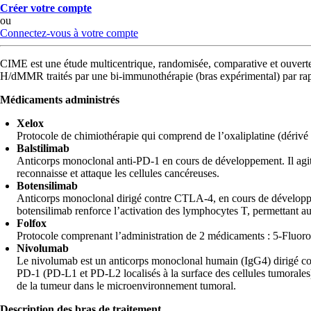
Créer votre compte
ou
Connectez-vous à votre compte
CIME est une étude multicentrique, randomisée, comparative et ouverte
H/dMMR traités par une bi-immunothérapie (bras expérimental) par r
Médicaments administrés
Xelox
Protocole de chimiothérapie qui comprend de l’oxaliplatine (dérivé d
Balstilimab
Anticorps monoclonal anti-PD-1 en cours de développement. Il agit 
reconnaisse et attaque les cellules cancéreuses.
Botensilimab
Anticorps monoclonal dirigé contre CTLA-4, en cours de développem
botensilimab renforce l’activation des lymphocytes T, permettant au
Folfox
Protocole comprenant l’administration de 2 médicaments : 5-Fluoro
Nivolumab
Le nivolumab est un anticorps monoclonal humain (IgG4) dirigé cont
PD-1 (PD-L1 et PD-L2 localisés à la surface des cellules tumorales
de la tumeur dans le microenvironnement tumoral.
Description des bras de traitement