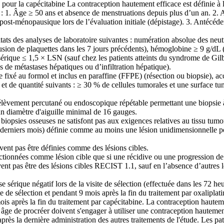
 pour la capécitabine La contraception hautement efficace est définie à 
t : 1. Âge ≥ 50 ans et absence de menstruations depuis plus d’un an. 2
post-ménopausique lors de l’évaluation initiale (dépistage). 3. Antécéde
tats des analyses de laboratoire suivantes : numération absolue des neut
usion de plaquettes dans les 7 jours précédents), hémoglobine ≥ 9 g/dL (s
rique ≤ 1,5 × LSN (sauf chez les patients atteints du syndrome de Gilbe
e métastases hépatiques ou d’infiltration hépatique).
ue fixé au formol et inclus en paraffine (FFPE) (résection ou biopsie), 
té et de quantité suivants : ≥ 30 % de cellules tumorales et une surface t
élèvement percutané ou endoscopique répétable permettant une biopsie à
un diamètre d'aiguille minimal de 16 gauges.
 biopsies osseuses ne satisfont pas aux exigences relatives au tissu tumo
6 derniers mois) définie comme au moins une lésion unidimensionnelle 
ivent pas être définies comme des lésions cibles.
ctionnées comme lésion cible que si une récidive ou une progression de 
ent pas être des lésions cibles RECIST 1.1, sauf en l’absence d’autres l
 sérique négatif lors de la visite de sélection (effectuée dans les 72 he
e de sélection et pendant 9 mois après la fin du traitement par oxaliplati
ois après la fin du traitement par capécitabine. La contraception hauteme
âge de procréer doivent s'engager à utiliser une contraception hautement 
après la dernière administration des autres traitements de l'étude. Les pa