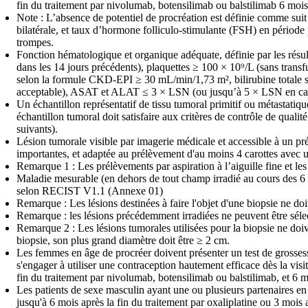
fin du traitement par nivolumab, botensilimab ou balstilimab 6 mois
Note : L’absence de potentiel de procréation est définie comme sui
bilatérale, et taux d’hormone folliculo-stimulante (FSH) en période 
trompes.
Fonction hématologique et organique adéquate, définie par les résul
dans les 14 jours précédents), plaquettes ≥ 100 × 10⁹/L (sans transf
selon la formule CKD-EPI ≥ 30 mL/min/1,73 m², bilirubine totale sé
acceptable), ASAT et ALAT ≤ 3 × LSN (ou jusqu’à 5 × LSN en cas d
Un échantillon représentatif de tissu tumoral primitif ou métastatiq
échantillon tumoral doit satisfaire aux critères de contrôle de quali
suivants).
Lésion tumorale visible par imagerie médicale et accessible à un pr
importantes, et adaptée au prélèvement d'au moins 4 carottes avec 
Remarque 1 : Les prélèvements par aspiration à l’aiguille fine et les
Maladie mesurable (en dehors de tout champ irradié au cours des 
selon RECIST V1.1 (Annexe 01)
Remarque : Les lésions destinées à faire l'objet d'une biopsie ne do
Remarque : les lésions précédemment irradiées ne peuvent être séle
Remarque 2 : Les lésions tumorales utilisées pour la biopsie ne doiv
biopsie, son plus grand diamètre doit être ≥ 2 cm.
Les femmes en âge de procréer doivent présenter un test de grossesse
s'engager à utiliser une contraception hautement efficace dès la visit
fin du traitement par nivolumab, botensilimab ou balstilimab, et 6 m
Les patients de sexe masculin ayant une ou plusieurs partenaires en 
jusqu'à 6 mois après la fin du traitement par oxaliplatine ou 3 mois 