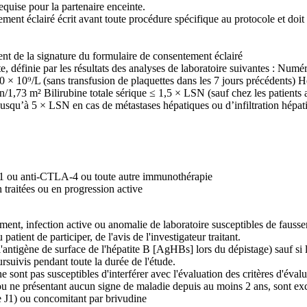
equise pour la partenaire enceinte.
ement éclairé écrit avant toute procédure spécifique au protocole et doit
nt de la signature du formulaire de consentement éclairé
, définie par les résultats des analyses de laboratoire suivantes : Numé
00 × 10⁹/L (sans transfusion de plaquettes dans les 7 jours précédents) 
,73 m² Bilirubine totale sérique ≤ 1,5 × LSN (sauf chez les patients at
qu’à 5 × LSN en cas de métastases hépatiques ou d’infiltration hépat
-L1 ou anti-CTLA-4 ou toute autre immunothérapie
raitées ou en progression active
ment, infection active ou anomalie de laboratoire susceptibles de fausser
 patient de participer, de l'avis de l'investigateur traitant.
 l'antigène de surface de l'hépatite B [AgHBs] lors du dépistage) sauf si
rsuivis pendant toute la durée de l'étude.
e sont pas susceptibles d'interférer avec l'évaluation des critères d'éval
, ou ne présentant aucun signe de maladie depuis au moins 2 ans, sont ex
le J1) ou concomitant par brivudine