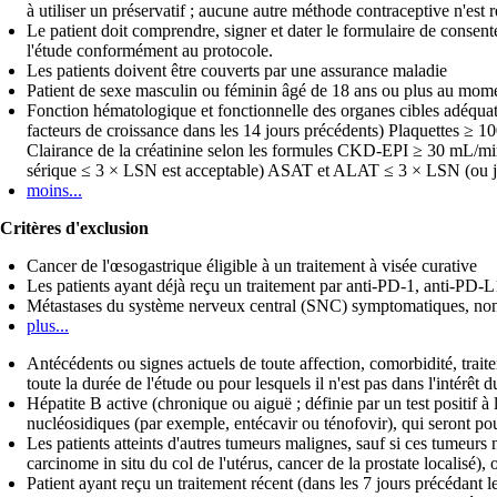
à utiliser un préservatif ; aucune autre méthode contraceptive n'est r
Le patient doit comprendre, signer et dater le formulaire de consent
l'étude conformément au protocole.
Les patients doivent être couverts par une assurance maladie
Patient de sexe masculin ou féminin âgé de 18 ans ou plus au mome
Fonction hématologique et fonctionnelle des organes cibles adéquate
facteurs de croissance dans les 14 jours précédents) Plaquettes ≥ 1
Clairance de la créatinine selon les formules CKD-EPI ≥ 30 mL/min/1
sérique ≤ 3 × LSN est acceptable) ASAT et ALAT ≤ 3 × LSN (ou jus
moins...
Critères d'exclusion
Cancer de l'œsogastrique éligible à un traitement à visée curative
Les patients ayant déjà reçu un traitement par anti-PD-1, anti-PD
Métastases du système nerveux central (SNC) symptomatiques, non t
plus...
Antécédents ou signes actuels de toute affection, comorbidité, traite
toute la durée de l'étude ou pour lesquels il n'est pas dans l'intérêt du
Hépatite B active (chronique ou aiguë ; définie par un test positif à
nucléosidiques (par exemple, entécavir ou ténofovir), qui seront pou
Les patients atteints d'autres tumeurs malignes, sauf si ces tumeurs n
carcinome in situ du col de l'utérus, cancer de la prostate localisé)
Patient ayant reçu un traitement récent (dans les 7 jours précédant 