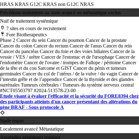
HRAS
KRAS G12C
KRAS non G12C
NRAS
Précédents traitements au stade avancé ou métastatique exclus
Naïf de traitement systémique
7 sites en cours de recrutement
Fore Biotherapeutics
Phase 2
Cancer du sein
Cancer du poumon
Cancer de la prostate
Cancer du colon
Cancer du rectum
Cancer de l'anus
Cancer du rein
Cancer du pancréas
Cancer du foie et des voies biliaires
Cancer de la
vessie / VES / urètre
Cancer de l'estomac et de l'œsophage
Cancer de
l'endomètre
Cancer de l'ovaire / trompes de Fallope / péritoine
Cancer
de la tête et du cou
Sarcome et GIST
Cancer du pénis et tumeurs
germinales
Cancer du col de l’utérus / de la vulve / du vagin
Cancer de
l’intestin grêle et de l’appendice
Cancer de la thyroïde et des glandes
surrénales
Tumeurs cérébrales / Tumeurs du système nerveux central
#NCT05503797
#2024-513578-23-00
Etude visant à évaluer l'efficacité et la sécurité du FORE8394 chez
des participants atteints d'un cancer présentant des altérations du
gène BRAF - Sous protocole A
Stade requis
Localement avancé
Métastatique
Anomalies génétiques requises