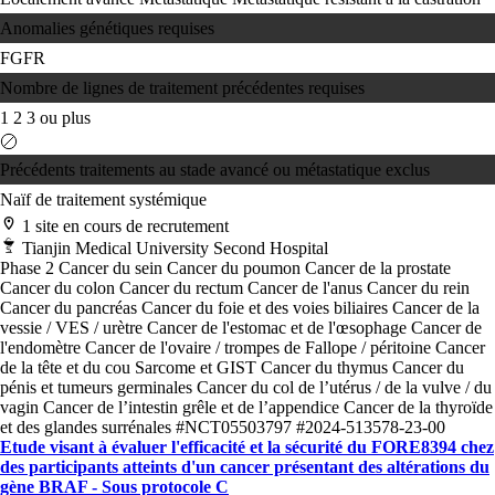
Anomalies génétiques requises
FGFR
Nombre de lignes de traitement précédentes requises
1
2
3 ou plus
Précédents traitements au stade avancé ou métastatique exclus
Naïf de traitement systémique
1 site en cours de recrutement
Tianjin Medical University Second Hospital
Phase 2
Cancer du sein
Cancer du poumon
Cancer de la prostate
Cancer du colon
Cancer du rectum
Cancer de l'anus
Cancer du rein
Cancer du pancréas
Cancer du foie et des voies biliaires
Cancer de la
vessie / VES / urètre
Cancer de l'estomac et de l'œsophage
Cancer de
l'endomètre
Cancer de l'ovaire / trompes de Fallope / péritoine
Cancer
de la tête et du cou
Sarcome et GIST
Cancer du thymus
Cancer du
pénis et tumeurs germinales
Cancer du col de l’utérus / de la vulve / du
vagin
Cancer de l’intestin grêle et de l’appendice
Cancer de la thyroïde
et des glandes surrénales
#NCT05503797
#2024-513578-23-00
Etude visant à évaluer l'efficacité et la sécurité du FORE8394 chez
des participants atteints d'un cancer présentant des altérations du
gène BRAF - Sous protocole C