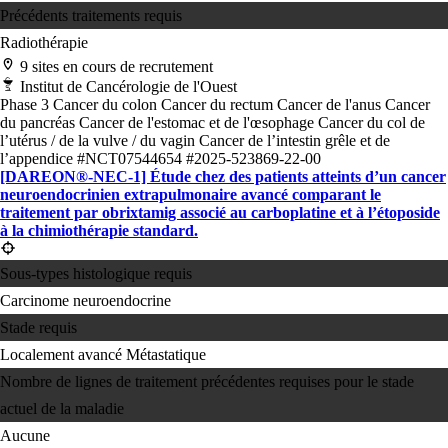
Précédents traitements requis
Radiothérapie
9 sites en cours de recrutement
Institut de Cancérologie de l'Ouest
Phase 3
Cancer du colon
Cancer du rectum
Cancer de l'anus
Cancer
du pancréas
Cancer de l'estomac et de l'œsophage
Cancer du col de
l’utérus / de la vulve / du vagin
Cancer de l’intestin grêle et de
l’appendice
#NCT07544654
#2025-523869-22-00
[DAREON®-NEC-1] Étude chez des patients atteints d’un cancer
neuroendocrinien extrapulmonaire avancé comparant le
traitement par obrixtamig associé au carboplatine et à l’étoposide
à la chimiothérapie standard.
Sous-types histologique requis
Carcinome neuroendocrine
Stade requis
Localement avancé
Métastatique
Nombre de lignes de traitement précédentes requises pour le stade
actuel de la maladie
Aucune