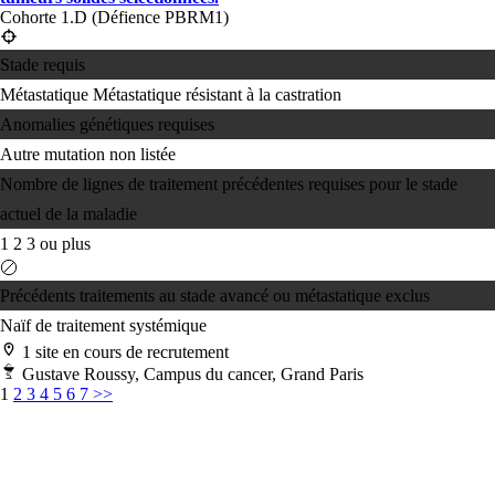
Cohorte 1.D (Défience PBRM1)
Stade requis
Métastatique
Métastatique résistant à la castration
Anomalies génétiques requises
Autre mutation non listée
Nombre de lignes de traitement précédentes requises pour le stade
actuel de la maladie
1
2
3 ou plus
Précédents traitements au stade avancé ou métastatique exclus
Naïf de traitement systémique
1 site en cours de recrutement
Gustave Roussy, Campus du cancer, Grand Paris
1
2
3
4
5
6
7
>>