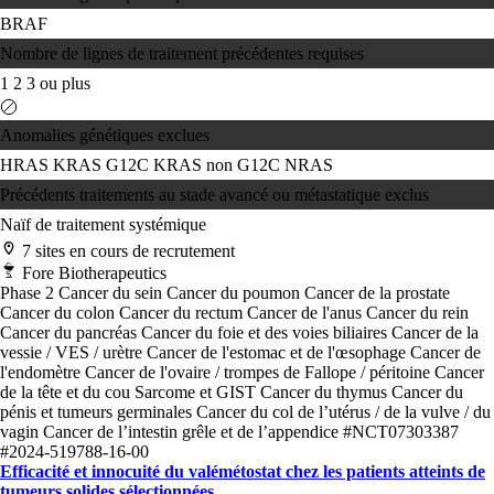
BRAF
Nombre de lignes de traitement précédentes requises
1
2
3 ou plus
Anomalies génétiques exclues
HRAS
KRAS G12C
KRAS non G12C
NRAS
Précédents traitements au stade avancé ou métastatique exclus
Naïf de traitement systémique
7 sites en cours de recrutement
Fore Biotherapeutics
Phase 2
Cancer du sein
Cancer du poumon
Cancer de la prostate
Cancer du colon
Cancer du rectum
Cancer de l'anus
Cancer du rein
Cancer du pancréas
Cancer du foie et des voies biliaires
Cancer de la
vessie / VES / urètre
Cancer de l'estomac et de l'œsophage
Cancer de
l'endomètre
Cancer de l'ovaire / trompes de Fallope / péritoine
Cancer
de la tête et du cou
Sarcome et GIST
Cancer du thymus
Cancer du
pénis et tumeurs germinales
Cancer du col de l’utérus / de la vulve / du
vagin
Cancer de l’intestin grêle et de l’appendice
#NCT07303387
#2024-519788-16-00
Efficacité et innocuité du valémétostat chez les patients atteints de
tumeurs solides sélectionnées.