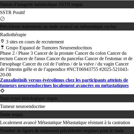
Statuts d'imagerie métabolique SSTR requis
SSTR Positif
Précédents traitements au stade avancé ou métastatique exclus
Radiothérapie
3 sites en cours de recrutement
Grupo Espanol de Tumores Neuroendocrinos
Phase 2 / Phase 3
Cancer de la prostate
Cancer du colon
Cancer du
rectum
Cancer de l'anus
Cancer du pancréas
Cancer de l'estomac et de
l'œsophage
Cancer du col de l’utérus / de la vulve / du vagin
Cancer
de l’intestin grêle et de l’appendice
#NCT06943755
#2025-521043-
20-00
Zanzalintinib versus évérolimus chez les participants atteints de
tumeurs neuroendocrines localement avancées ou métastatiques
Sous-types histologique requis
Tumeur neuroendocrine
Stade requis
Localement avancé
Métastatique
Métastatique résistant à la castration
Nombre de lignes de traitement précédentes requises pour le stade