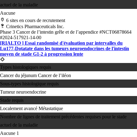
actuel de la maladie
Aucune
6 sites en cours de recrutement
Crinetics Pharmaceuticals Inc.
Phase 3
Cancer de l’intestin grêle et de l’appendice
#NCT06878664
#2024-517921-14-00
[RIALTO ] Essai randomisé d'évaluation par intervalles du
Lu177-Dotatate dans les tumeurs neuroendocrines de l'intestin
moyen de stade G1-2 à progression lente
Types histologiques requis
Cancer du jéjunum
Cancer de l’iléon
Sous-types histologique requis
Tumeur neuroendocrine
Stade requis
Localement avancé
Métastatique
Nombre de lignes de traitement précédentes requises pour le stade
actuel de la maladie
Aucune
1