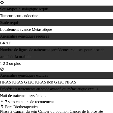
Sous-types histologique requis
Tumeur neuroendocrine
Stade requis
Localement avancé
Métastatique
Anomalies génétiques requises
BRAF
Nombre de lignes de traitement précédentes requises pour le stade
actuel de la maladie
1
2
3 ou plus
Anomalies génétiques exclues
HRAS
KRAS G12C
KRAS non G12C
NRAS
Précédents traitements au stade avancé ou métastatique exclus
Naïf de traitement systémique
7 sites en cours de recrutement
Fore Biotherapeutics
Phase 2
Cancer du sein
Cancer du poumon
Cancer de la prostate