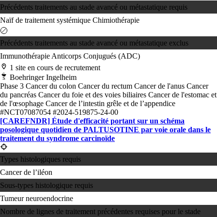
Précédents traitements au stade avancé ou métastatique requis
Naïf de traitement systémique
Chimiothérapie
Précédents traitements au stade avancé ou métastatique exclus
Immunothérapie
Anticorps Conjugués (ADC)
1 site en cours de recrutement
Boehringer Ingelheim
Phase 3
Cancer du colon
Cancer du rectum
Cancer de l'anus
Cancer
du pancréas
Cancer du foie et des voies biliaires
Cancer de l'estomac et
de l'œsophage
Cancer de l’intestin grêle et de l’appendice
#NCT07087054
#2024-519875-24-00
[CAREFNDR] Étude d'efficacité portant sur un schéma
posologique quotidien de PALTUSOTINE par voie orale dans le
traitement du syndrome carcinoïde
Types histologiques requis
Cancer de l’iléon
Sous-types histologique requis
Tumeur neuroendocrine
Nombre de lignes de traitement précédentes requises pour le stade