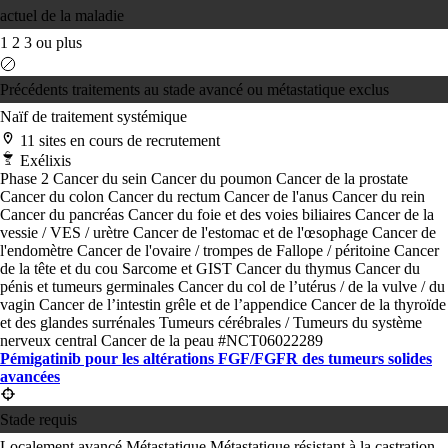
actuel de la maladie
1
2
3 ou plus
Précédents traitements au stade avancé ou métastatique exclus
Naïf de traitement systémique
11 sites en cours de recrutement
Exélixis
Phase 2
Cancer du sein
Cancer du poumon
Cancer de la prostate
Cancer du colon
Cancer du rectum
Cancer de l'anus
Cancer du rein
Cancer du pancréas
Cancer du foie et des voies biliaires
Cancer de la
vessie / VES / urètre
Cancer de l'estomac et de l'œsophage
Cancer de
l'endomètre
Cancer de l'ovaire / trompes de Fallope / péritoine
Cancer
de la tête et du cou
Sarcome et GIST
Cancer du thymus
Cancer du
pénis et tumeurs germinales
Cancer du col de l’utérus / de la vulve / du
vagin
Cancer de l’intestin grêle et de l’appendice
Cancer de la thyroïde
et des glandes surrénales
Tumeurs cérébrales / Tumeurs du système
nerveux central
Cancer de la peau
#NCT06022289
Pémigatinib pour les altérations FGF/FGFR des tumeurs solides
avancées
Stade requis
Localement avancé
Métastatique
Métastatique résistant à la castration