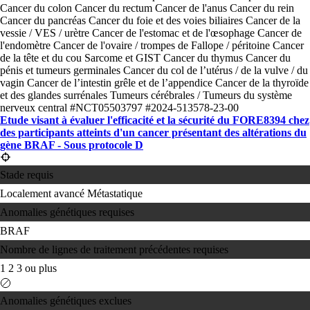
Cancer du colon
Cancer du rectum
Cancer de l'anus
Cancer du rein
Cancer du pancréas
Cancer du foie et des voies biliaires
Cancer de la
vessie / VES / urètre
Cancer de l'estomac et de l'œsophage
Cancer de
l'endomètre
Cancer de l'ovaire / trompes de Fallope / péritoine
Cancer
de la tête et du cou
Sarcome et GIST
Cancer du thymus
Cancer du
pénis et tumeurs germinales
Cancer du col de l’utérus / de la vulve / du
vagin
Cancer de l’intestin grêle et de l’appendice
Cancer de la thyroïde
et des glandes surrénales
Tumeurs cérébrales / Tumeurs du système
nerveux central
#NCT05503797
#2024-513578-23-00
Etude visant à évaluer l'efficacité et la sécurité du FORE8394 chez
des participants atteints d'un cancer présentant des altérations du
gène BRAF - Sous protocole D
Stade requis
Localement avancé
Métastatique
Anomalies génétiques requises
BRAF
Nombre de lignes de traitement précédentes requises
1
2
3 ou plus
Anomalies génétiques exclues