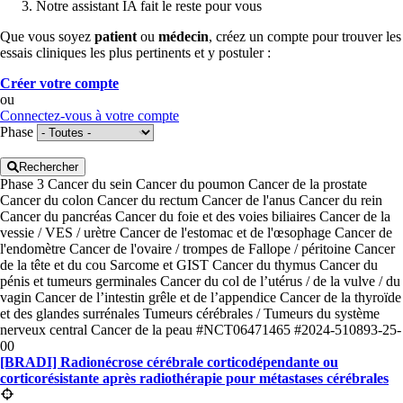
Notre assistant IA fait le reste pour vous
Que vous soyez
patient
ou
médecin
, créez un compte pour trouver les
essais cliniques les plus pertinents et y postuler :
Créer votre compte
ou
Connectez-vous à votre compte
Phase
Rechercher
Phase 3
Cancer du sein
Cancer du poumon
Cancer de la prostate
Cancer du colon
Cancer du rectum
Cancer de l'anus
Cancer du rein
Cancer du pancréas
Cancer du foie et des voies biliaires
Cancer de la
vessie / VES / urètre
Cancer de l'estomac et de l'œsophage
Cancer de
l'endomètre
Cancer de l'ovaire / trompes de Fallope / péritoine
Cancer
de la tête et du cou
Sarcome et GIST
Cancer du thymus
Cancer du
pénis et tumeurs germinales
Cancer du col de l’utérus / de la vulve / du
vagin
Cancer de l’intestin grêle et de l’appendice
Cancer de la thyroïde
et des glandes surrénales
Tumeurs cérébrales / Tumeurs du système
nerveux central
Cancer de la peau
#NCT06471465
#2024-510893-25-
00
[BRADI] Radionécrose cérébrale corticodépendante ou
corticorésistante après radiothérapie pour métastases cérébrales