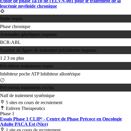
Étude de phase 1a/1b de l'ELVN-001 pour le traitement de la
leucémie myéloïde chronique
Stade requis
Phase chronique
Anomalies génétiques requises
BCR-ABL
Nombre de lignes de traitement précédentes requises
1
2
3 ou plus
Précédents traitements requis
Inhibiteur poche ATP
Inhibiteur allostérique
Précédents traitements exclus
Naïf de traitement systémique
5 sites en cours de recrutement
Enliven Therapeutics
Phase 1
Essais Phase 1 CLIP² - Centre de Phase Précoce en Oncologie
Adulte PACA Est (Nice)
1 site en cours de recrutement