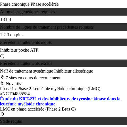
Phase chronique
Phase accélérée
Anomalies génétiques requises
T315I
Nombre de lignes de traitement précédentes requises
1
2
3 ou plus
Précédents traitements requis
Inhibiteur poche ATP
Précédents traitements exclus
Naïf de traitement systémique
Inhibiteur allostérique
7 sites en cours de recrutement
Novartis
Phase 1 / Phase 2
Leucémie myéloïde chronique (LMC)
#NCT04835584
Étude du KRT-232 et des inhibiteurs de tyrosine kinase dans la
leucémie myéloïde chronique
LMC en phase accélérée (Phase 2 Bras C)
Stade requis