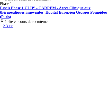
Phase 1
Essais Phase 1 CLIP² - CARPEM - Accès Clinique aux
thérapeutiques innovantes- Hôpital Européen Georges Pompidou
(Paris)
1 site en cours de recrutement
1
2
3
>>