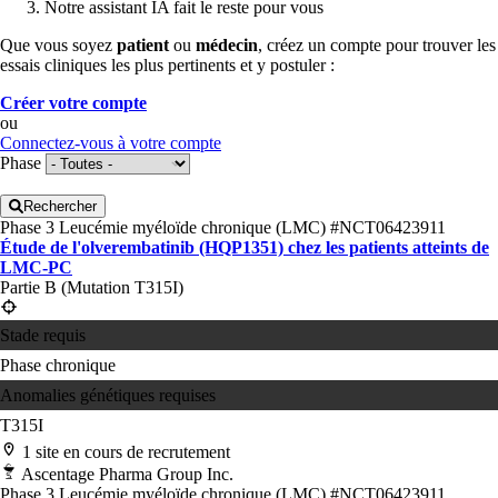
Notre assistant IA fait le reste pour vous
Que vous soyez
patient
ou
médecin
, créez un compte pour trouver les
essais cliniques les plus pertinents et y postuler :
Créer votre compte
ou
Connectez-vous à votre compte
Phase
Rechercher
Phase 3
Leucémie myéloïde chronique (LMC)
#NCT06423911
Étude de l'olverembatinib (HQP1351) chez les patients atteints de
LMC-PC
Partie B (Mutation T315I)
Stade requis
Phase chronique
Anomalies génétiques requises
T315I
1 site en cours de recrutement
Ascentage Pharma Group Inc.
Phase 3
Leucémie myéloïde chronique (LMC)
#NCT06423911