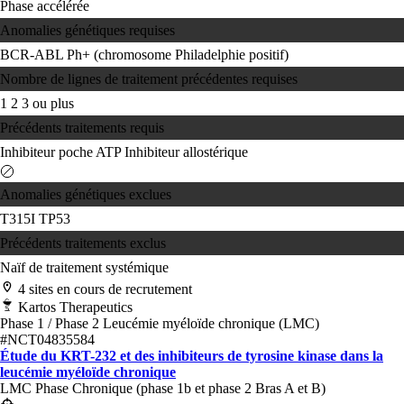
Phase accélérée
Anomalies génétiques requises
BCR-ABL
Ph+ (chromosome Philadelphie positif)
Nombre de lignes de traitement précédentes requises
1
2
3 ou plus
Précédents traitements requis
Inhibiteur poche ATP
Inhibiteur allostérique
Anomalies génétiques exclues
T315I
TP53
Précédents traitements exclus
Naïf de traitement systémique
4 sites en cours de recrutement
Kartos Therapeutics
Phase 1 / Phase 2
Leucémie myéloïde chronique (LMC)
#NCT04835584
Étude du KRT-232 et des inhibiteurs de tyrosine kinase dans la
leucémie myéloïde chronique
LMC Phase Chronique (phase 1b et phase 2 Bras A et B)