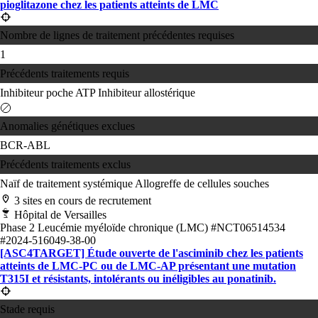
pioglitazone chez les patients atteints de LMC
Nombre de lignes de traitement précédentes requises
1
Précédents traitements requis
Inhibiteur poche ATP
Inhibiteur allostérique
Anomalies génétiques exclues
BCR-ABL
Précédents traitements exclus
Naïf de traitement systémique
Allogreffe de cellules souches
3 sites en cours de recrutement
Hôpital de Versailles
Phase 2
Leucémie myéloïde chronique (LMC)
#NCT06514534
#2024-516049-38-00
[ASC4TARGET] Étude ouverte de l'asciminib chez les patients
atteints de LMC-PC ou de LMC-AP présentant une mutation
T315I et résistants, intolérants ou inéligibles au ponatinib.
Stade requis