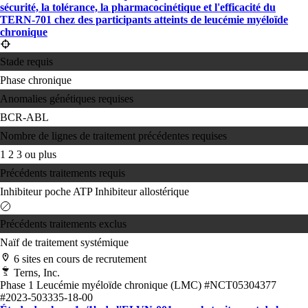
sécurité, la tolérance, la pharmacocinétique et l'efficacité du
TERN-701 chez des participants atteints de leucémie myéloïde
chronique
Stade requis
Phase chronique
Anomalies génétiques requises
BCR-ABL
Nombre de lignes de traitement précédentes requises
1
2
3 ou plus
Précédents traitements requis
Inhibiteur poche ATP
Inhibiteur allostérique
Précédents traitements exclus
Naïf de traitement systémique
6 sites en cours de recrutement
Terns, Inc.
Phase 1
Leucémie myéloïde chronique (LMC)
#NCT05304377
#2023-503335-18-00