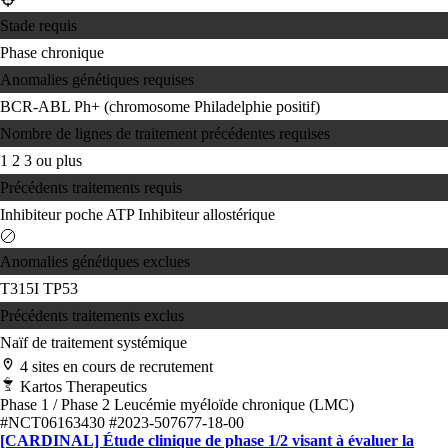
Stade requis
Phase chronique
Anomalies génétiques requises
BCR-ABL
Ph+ (chromosome Philadelphie positif)
Nombre de lignes de traitement précédentes requises
1
2
3 ou plus
Précédents traitements requis
Inhibiteur poche ATP
Inhibiteur allostérique
Anomalies génétiques exclues
T315I
TP53
Précédents traitements exclus
Naïf de traitement systémique
4 sites en cours de recrutement
Kartos Therapeutics
Phase 1 / Phase 2
Leucémie myéloïde chronique (LMC)
#NCT06163430
#2023-507677-18-00
[CARDINAL] Étude clinique de phase 1/2 visant à évaluer la