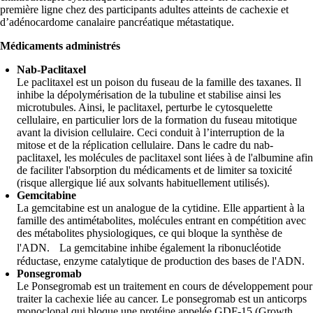
première ligne chez des participants adultes atteints de cachexie et
d’adénocardome canalaire pancréatique métastatique.
Médicaments administrés
Nab-Paclitaxel
Le paclitaxel est un poison du fuseau de la famille des taxanes. Il
inhibe la dépolymérisation de la tubuline et stabilise ainsi les
microtubules. Ainsi, le paclitaxel, perturbe le cytosquelette
cellulaire, en particulier lors de la formation du fuseau mitotique
avant la division cellulaire. Ceci conduit à l’interruption de la
mitose et de la réplication cellulaire. Dans le cadre du nab-
paclitaxel, les molécules de paclitaxel sont liées à de l'albumine afin
de faciliter l'absorption du médicaments et de limiter sa toxicité
(risque allergique lié aux solvants habituellement utilisés).
Gemcitabine
La gemcitabine est un analogue de la cytidine. Elle appartient à la
famille des antimétabolites, molécules entrant en compétition avec
des métabolites physiologiques, ce qui bloque la synthèse de
l'ADN. La gemcitabine inhibe également la ribonucléotide
réductase, enzyme catalytique de production des bases de l'ADN.
Ponsegromab
Le Ponsegromab est un traitement en cours de développement pour
traiter la cachexie liée au cancer. Le ponsegromab est un anticorps
monoclonal qui bloque une protéine appelée GDF-15 (Growth