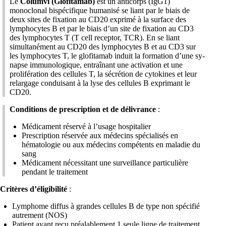
Le
Columvi (Glofitamab)
est un anticorps (IgG1)
monoclonal bispécifique humanisé se liant par le biais de
deux sites de fixation au CD20 exprimé à la surface des
lymphocytes B et par le biais d’un site de fixation au CD3
des lymphocytes T (T cell receptor, TCR). En se liant
simultanément au CD20 des lymphocytes B et au CD3 sur
les lymphocytes T, le glofitamab induit la formation d’une sy-
napse immunologique, entraînant une activation et une
prolifération des cellules T, la sécrétion de cytokines et leur
relargage conduisant à la lyse des cellules B exprimant le
CD20.
Conditions de prescription et de délivrance
:
Médicament réservé à l’usage hospitalier
Prescription réservée aux médecins spécialisés en
hématologie ou aux médecins compétents en maladie du
sang
Médicament nécessitant une surveillance particulière
pendant le traitement
Critères d’éligibilité
:
Lymphome diffus à grandes cellules B de type non spécifié
autrement (NOS)
Patient ayant reçu préalablement 1 seule ligne de traitement