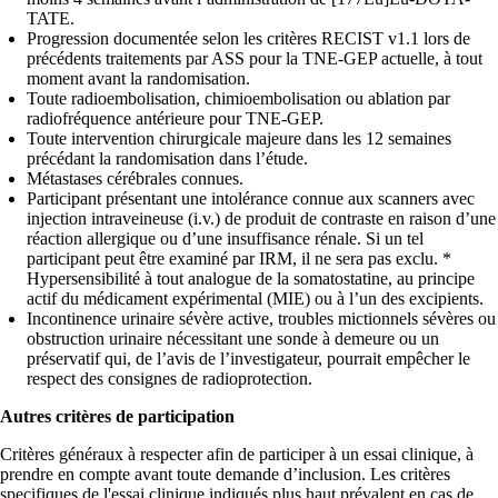
TATE.
Progression documentée selon les critères RECIST v1.1 lors de
précédents traitements par ASS pour la TNE-GEP actuelle, à tout
moment avant la randomisation.
Toute radioembolisation, chimioembolisation ou ablation par
radiofréquence antérieure pour TNE-GEP.
Toute intervention chirurgicale majeure dans les 12 semaines
précédant la randomisation dans l’étude.
Métastases cérébrales connues.
Participant présentant une intolérance connue aux scanners avec
injection intraveineuse (i.v.) de produit de contraste en raison d’une
réaction allergique ou d’une insuffisance rénale. Si un tel
participant peut être examiné par IRM, il ne sera pas exclu. *
Hypersensibilité à tout analogue de la somatostatine, au principe
actif du médicament expérimental (MIE) ou à l’un des excipients.
Incontinence urinaire sévère active, troubles mictionnels sévères ou
obstruction urinaire nécessitant une sonde à demeure ou un
préservatif qui, de l’avis de l’investigateur, pourrait empêcher le
respect des consignes de radioprotection.
Autres critères de participation
Critères généraux à respecter afin de participer à un essai clinique, à
prendre en compte avant toute demande d’inclusion. Les critères
specifiques de l'essai clinique indiqués plus haut prévalent en cas de