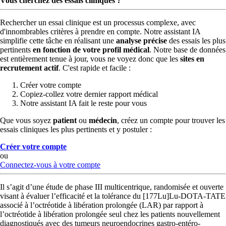
Vous cherchez des essais cliniques ?
Rechercher un essai clinique est un processus complexe, avec
d'innombrables critères à prendre en compte. Notre assistant IA
simplifie cette tâche en réalisant une
analyse précise
des essais les plus
pertinents
en fonction de votre profil médical
. Notre base de données
est entièrement tenue à jour, vous ne voyez donc que les
sites en
recrutement actif
. C'est rapide et facile :
Créer votre compte
Copiez-collez votre dernier rapport médical
Notre assistant IA fait le reste pour vous
Que vous soyez
patient
ou
médecin
, créez un compte pour trouver les
essais cliniques les plus pertinents et y postuler :
Créer votre compte
ou
Connectez-vous à votre compte
Il s’agit d’une étude de phase III multicentrique, randomisée et ouverte
visant à évaluer l’efficacité et la tolérance du [177Lu]Lu-DOTA-TATE
associé à l’octréotide à libération prolongée (LAR) par rapport à
l’octréotide à libération prolongée seul chez les patients nouvellement
diagnostiqués avec des tumeurs neuroendocrines gastro-entéro-