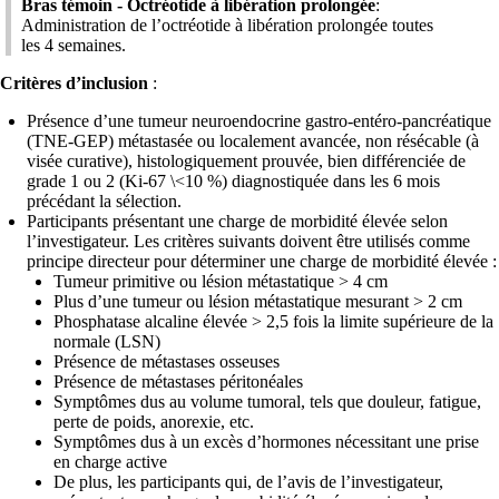
Bras témoin - Octréotide à libération prolongée
:
Administration de l’octréotide à libération prolongée toutes
les 4 semaines.
Critères d’inclusion
:
Présence d’une tumeur neuroendocrine gastro-entéro-pancréatique
(TNE-GEP) métastasée ou localement avancée, non résécable (à
visée curative), histologiquement prouvée, bien différenciée de
grade 1 ou 2 (Ki-67 \<10 %) diagnostiquée dans les 6 mois
précédant la sélection.
Participants présentant une charge de morbidité élevée selon
l’investigateur. Les critères suivants doivent être utilisés comme
principe directeur pour déterminer une charge de morbidité élevée :
Tumeur primitive ou lésion métastatique > 4 cm
Plus d’une tumeur ou lésion métastatique mesurant > 2 cm
Phosphatase alcaline élevée > 2,5 fois la limite supérieure de la
normale (LSN)
Présence de métastases osseuses
Présence de métastases péritonéales
Symptômes dus au volume tumoral, tels que douleur, fatigue,
perte de poids, anorexie, etc.
Symptômes dus à un excès d’hormones nécessitant une prise
en charge active
De plus, les participants qui, de l’avis de l’investigateur,