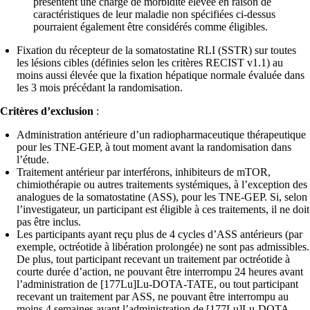
présentent une charge de morbidité élevée en raison de
caractéristiques de leur maladie non spécifiées ci-dessus
pourraient également être considérés comme éligibles.
Fixation du récepteur de la somatostatine RLI (SSTR) sur toutes
les lésions cibles (définies selon les critères RECIST v1.1) au
moins aussi élevée que la fixation hépatique normale évaluée dans
les 3 mois précédant la randomisation.
Critères d’exclusion
:
Administration antérieure d’un radiopharmaceutique thérapeutique
pour les TNE-GEP, à tout moment avant la randomisation dans
l’étude.
Traitement antérieur par interférons, inhibiteurs de mTOR,
chimiothérapie ou autres traitements systémiques, à l’exception des
analogues de la somatostatine (ASS), pour les TNE-GEP. Si, selon
l’investigateur, un participant est éligible à ces traitements, il ne doit
pas être inclus.
Les participants ayant reçu plus de 4 cycles d’ASS antérieurs (par
exemple, octréotide à libération prolongée) ne sont pas admissibles.
De plus, tout participant recevant un traitement par octréotide à
courte durée d’action, ne pouvant être interrompu 24 heures avant
l’administration de [177Lu]Lu-DOTA-TATE, ou tout participant
recevant un traitement par ASS, ne pouvant être interrompu au
moins 4 semaines avant l’administration de [177Lu]Lu-DOTA-