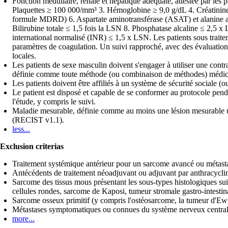
Fonction médullaire, rénale et hépatique adéquate, attestée par les
Plaquettes ≥ 100 000/mm³ 3. Hémoglobine ≥ 9,0 g/dL 4. Créatinine s
formule MDRD) 6. Aspartate aminotransférase (ASAT) et alanine amin
Bilirubine totale ≤ 1,5 fois la LSN 8. Phosphatase alcaline ≤ 2,5 
international normalisé (INR) ≤ 1,5 x LSN. Les patients sous traitem
paramètres de coagulation. Un suivi rapproché, avec des évaluation
locales.
Les patients de sexe masculin doivent s'engager à utiliser une contra
définie comme toute méthode (ou combinaison de méthodes) médic
Les patients doivent être affiliés à un système de sécurité sociale (o
Le patient est disposé et capable de se conformer au protocole pendan
l'étude, y compris le suivi.
Maladie mesurable, définie comme au moins une lésion mesurable unid
(RECIST v1.1).
less...
Exclusion criterias
Traitement systémique antérieur pour un sarcome avancé ou métast
Antécédents de traitement néoadjuvant ou adjuvant par anthracycli
Sarcome des tissus mous présentant les sous-types histologiques s
cellules rondes, sarcome de Kaposi, tumeur stromale gastro-intesti
Sarcome osseux primitif (y compris l'ostéosarcome, la tumeur d'E
Métastases symptomatiques ou connues du système nerveux centra
more...