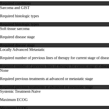
Required conditions
Sarcoma and GIST
Required histologic types
Required histologic types
Soft tissue sarcoma
Required disease stage
Required disease stage
Locally Advanced
Metastatic
Required number of previous lines of therapy for current stage of disea
Required number of previous lines of therapy for current stage of disea
None
Required previous treatments at advanced or metastatic stage
Required previous treatments at advanced or metastatic stage
Systemic Treatment-Naive
Maximum ECOG
Maximum ECOG