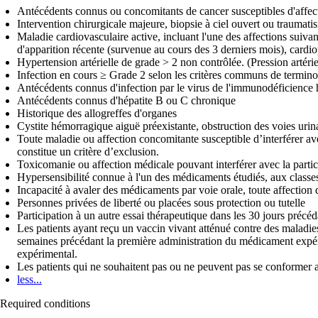
Antécédents connus ou concomitants de cancer susceptibles d'affecter
Intervention chirurgicale majeure, biopsie à ciel ouvert ou traumati
Maladie cardiovasculaire active, incluant l'une des affections suiv
d'apparition récente (survenue au cours des 3 derniers mois), cardi
Hypertension artérielle de grade > 2 non contrôlée. (Pression arté
Infection en cours ≥ Grade 2 selon les critères communs de termi
Antécédents connus d'infection par le virus de l'immunodéficienc
Antécédents connus d'hépatite B ou C chronique
Historique des allogreffes d'organes
Cystite hémorragique aiguë préexistante, obstruction des voies urina
Toute maladie ou affection concomitante susceptible d’interférer avec
constitue un critère d’exclusion.
Toxicomanie ou affection médicale pouvant interférer avec la particip
Hypersensibilité connue à l'un des médicaments étudiés, aux classe
Incapacité à avaler des médicaments par voie orale, toute affection
Personnes privées de liberté ou placées sous protection ou tutelle
Participation à un autre essai thérapeutique dans les 30 jours précé
Les patients ayant reçu un vaccin vivant atténué contre des maladies te
semaines précédant la première administration du médicament expéri
expérimental.
Les patients qui ne souhaitent pas ou ne peuvent pas se conformer a
less...
Required conditions