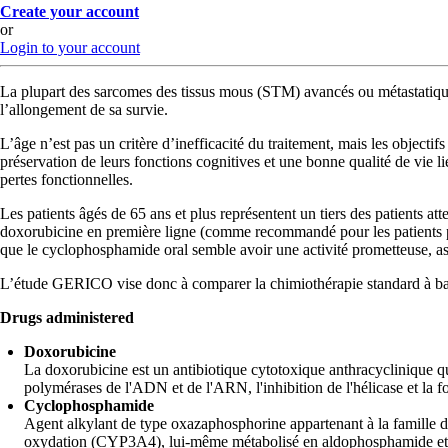
Create your account
or
Login to your account
La plupart des sarcomes des tissus mous (STM) avancés ou métastatiques 
l’allongement de sa survie.
L’âge n’est pas un critère d’inefficacité du traitement, mais les objecti
préservation de leurs fonctions cognitives et une bonne qualité de vie li
pertes fonctionnelles.
Les patients âgés de 65 ans et plus représentent un tiers des patients 
doxorubicine en première ligne (comme recommandé pour les patients plu
que le cyclophosphamide oral semble avoir une activité prometteuse, ass
L’étude GERICO vise donc à comparer la chimiothérapie standard à base
Drugs administered
Doxorubicine
La doxorubicine est un antibiotique cytotoxique anthracyclinique qui
polymérases de l'ADN et de l'ARN, l'inhibition de l'hélicase et la f
Cyclophosphamide
Agent alkylant de type oxazaphosphorine appartenant à la famille d
oxydation (CYP3A4), lui-même métabolisé en aldophosphamide et acrol