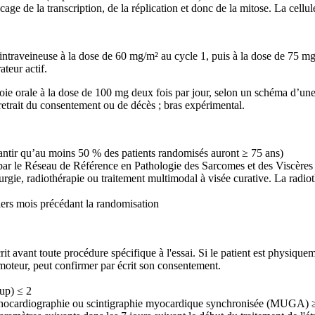
age de la transcription, de la réplication et donc de la mitose. La cellul
ntraveineuse à la dose de 60 mg/m² au cycle 1, puis à la dose de 75 mg/m
teur actif.
e orale à la dose de 100 mg deux fois par jour, selon un schéma d’une 
 retrait du consentement ou de décès ; bras expérimental.
rantir qu’au moins 50 % des patients randomisés auront ≥ 75 ans)
par le Réseau de Référence en Pathologie des Sarcomes et des Viscère
ie, radiothérapie ou traitement multimodal à visée curative. La radiothé
iers mois précédant la randomisation
rit avant toute procédure spécifique à l'essai. Si le patient est physiq
omoteur, peut confirmer par écrit son consentement.
up) ≤ 2
 échocardiographie ou scintigraphie myocardique synchronisée (MUGA)