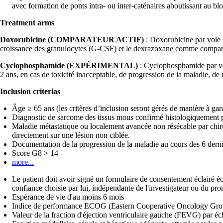
avec formation de ponts intra- ou inter-caténaires aboutissant au bloc
Treatment arms
Doxorubicine (COMPARATEUR ACTIF)
: Doxorubicine par voie i
croissance des granulocytes (G-CSF) et le dexrazoxane comme compara
Cyclophosphamide (EXPÉRIMENTAL)
: Cyclophosphamide par voi
2 ans, en cas de toxicité inacceptable, de progression de la maladie, de
Inclusion criterias
Âge ≥ 65 ans (les critères d’inclusion seront gérés de manière à ga
Diagnostic de sarcome des tissus mous confirmé histologiquement 
Maladie métastatique ou localement avancée non résécable par chirurg
directement sur une lésion non ciblée.
Documentation de la progression de la maladie au cours des 6 dern
Score G8 > 14
more...
Le patient doit avoir signé un formulaire de consentement éclairé éc
confiance choisie par lui, indépendante de l'investigateur ou du pr
Espérance de vie d'au moins 6 mois
Indice de performance ECOG (Eastern Cooperative Oncology Gro
Valeur de la fraction d'éjection ventriculaire gauche (FEVG) par