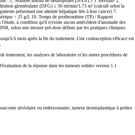
 l'étude : 1. Nombre absolu de neutrophiles (NAN) ≥ 1 500/mm³ 2.
ltration glomérulaire (DFG) ≥ 50 ml/min/1,73 m² (calculé selon la
ents présentant une atteinte hépatique liée à leur cancer) 7.
e sérique > 25 g/L 10. Temps de prothrombine (TP) / Rapport
 l'étude, à condition qu'il n'existe aucun antécédent d'anomalie des
INR, selon une mesure pré-dose définie par les pratiques cliniques
 jusqu'à 6 mois après la fin du traitement. Une contraception efficace est
.
e traitement, les analyses de laboratoire et les autres procédures de
'évaluation de la réponse dans les tumeurs solides version 1.1
osarcome alvéolaire ou embryonnaire, tumeur desmoplastique à petites