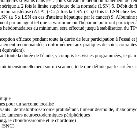
 paramètres suivants dans les 7 jours suivant le début du traitement de
érique ≤ 2 fois la limite supérieure de la normale (LSN) 5. Débit de fi
otransférase (ALAT) ≤ 2,5 fois la LSN (≤ 5,0 fois la LSN chez les pati
x LSN (≤ 5 x LSN en cas d'atteinte hépatique par le cancer) 9. Albumin
ent par un agent tel que la warfarine ou l'héparine pourront participer à
s hebdomadaires au minimum, sera effectué jusqu'à stabilisation du TP/
ception efficace pendant toute la durée de leur participation à l'essai et
alement recommandée, conformément aux pratiques de soins courantes
u équivalent).
t toute la durée de l'étude, y compris les visites programmées, le plan d
imensionnellement sur un scanner, telle que définie par les critères d
atique
nes pour un sarcome localisé
uivants : dermatofibrosarcome protubérant, tumeur desmoïde, rhabdomy
nale, tumeurs neuroectodermiques périphériques
wing, le chondrosarcome et le chordome)
l (SNC)