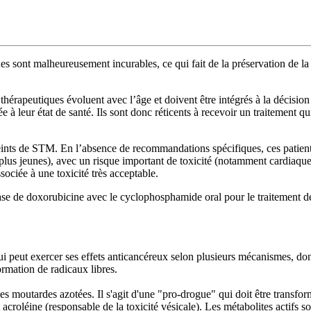
sont malheureusement incurables, ce qui fait de la préservation de la q
fs thérapeutiques évoluent avec l’âge et doivent être intégrés à la décisi
ée à leur état de santé. Ils sont donc réticents à recevoir un traitement 
atteints de STM. En l’absence de recommandations spécifiques, ces patie
s jeunes), avec un risque important de toxicité (notamment cardiaque).
ociée à une toxicité très acceptable.
 de doxorubicine avec le cyclophosphamide oral pour le traitement des
 peut exercer ses effets anticancéreux selon plusieurs mécanismes, dont l
ormation de radicaux libres.
es moutardes azotées. Il s'agit d'une "pro-drogue" qui doit être trans
éine (responsable de la toxicité vésicale). Les métabolites actifs son