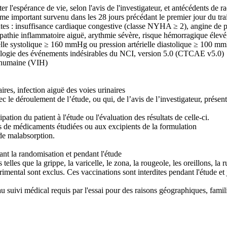
 l'espérance de vie, selon l'avis de l'investigateur, et antécédents de r
sme important survenu dans les 28 jours précédant le premier jour du tr
antes : insuffisance cardiaque congestive (classe NYHA ≥ 2), angine de p
opathie inflammatoire aiguë, arythmie sévère, risque hémorragique élevé,
rielle systolique ≥ 160 mmHg ou pression artérielle diastolique ≥ 100 
nologie des événements indésirables du NCI, version 5.0 (CTCAE v5.0)
e humaine (VIH)
ires, infection aiguë des voies urinaires
 le déroulement de l’étude, ou qui, de l’avis de l’investigateur, présente
ation du patient à l'étude ou l'évaluation des résultats de celle-ci.
s de médicaments étudiées ou aux excipients de la formulation
 de malabsorption.
dant la randomisation et pendant l'étude
lles que la grippe, la varicelle, le zona, la rougeole, les oreillons, la r
mental sont exclus. Ces vaccinations sont interdites pendant l'étude et
u suivi médical requis par l'essai pour des raisons géographiques, famil