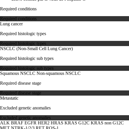
Required conditions
Required conditions
Lung cancer
Required histologic types
Required histologic types
NSCLC (Non-Small Cell Lung Cancer)
Required histologic sub types
Required histologic sub types
Squamous NSCLC
Non-squamous NSCLC
Required disease stage
Required disease stage
Metastatic
Excluded genetic anomalies
Excluded genetic anomalies
ALK
BRAF
EGFR
HER2
HRAS
KRAS G12C
KRAS non G12C
MET
NTRK-1/2/3
RET
ROS-1