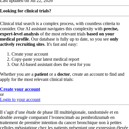
Last updated on Jul 22, 2026
Looking for clinical trials?
Clinical trial search is a complex process, with countless criteria to
consider. Our AI assistant navigates this complexity with
precise,
expert-level analysis
of the most relevant trials
based on your
medical profile
. Our database is fully up to date, so you see
only
actively recruiting sites
. It's fast and easy:
Create your account
Copy-paste your latest medical report
Our AI-based assistant does the rest for you
Whether you are a
patient
or a
doctor
, create an account to find and
apply for the most relevant clinical trials:
Create your account
or
Login to your account
Il s’agit d’une étude de phase III multirégionale, randomisée et en
double aveugle comparant l’ivonescimab au pembrolizumab en
traitement de première intention du cancer bronchique non à petites
cellules métastatique chez les patients présentant une expression élevée