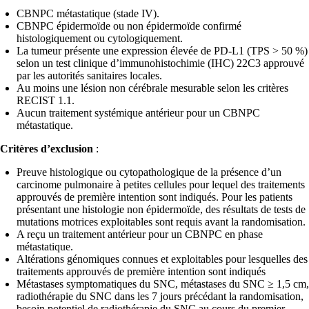
CBNPC métastatique (stade IV).
CBNPC épidermoïde ou non épidermoïde confirmé
histologiquement ou cytologiquement.
La tumeur présente une expression élevée de PD-L1 (TPS > 50 %)
selon un test clinique d’immunohistochimie (IHC) 22C3 approuvé
par les autorités sanitaires locales.
Au moins une lésion non cérébrale mesurable selon les critères
RECIST 1.1.
Aucun traitement systémique antérieur pour un CBNPC
métastatique.
Critères d’exclusion
:
Preuve histologique ou cytopathologique de la présence d’un
carcinome pulmonaire à petites cellules pour lequel des traitements
approuvés de première intention sont indiqués. Pour les patients
présentant une histologie non épidermoïde, des résultats de tests de
mutations motrices exploitables sont requis avant la randomisation.
A reçu un traitement antérieur pour un CBNPC en phase
métastatique.
Altérations génomiques connues et exploitables pour lesquelles des
traitements approuvés de première intention sont indiqués
Métastases symptomatiques du SNC, métastases du SNC ≥ 1,5 cm,
radiothérapie du SNC dans les 7 jours précédant la randomisation,
besoin potentiel de radiothérapie du SNC au cours du premier