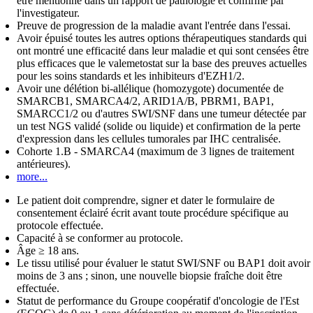
être mentionné dans un rapport de pathologie et confirmé par
l'investigateur.
Preuve de progression de la maladie avant l'entrée dans l'essai.
Avoir épuisé toutes les autres options thérapeutiques standards qui
ont montré une efficacité dans leur maladie et qui sont censées être
plus efficaces que le valemetostat sur la base des preuves actuelles
pour les soins standards et les inhibiteurs d'EZH1/2.
Avoir une délétion bi-allélique (homozygote) documentée de
SMARCB1, SMARCA4/2, ARID1A/B, PBRM1, BAP1,
SMARCC1/2 ou d'autres SWI/SNF dans une tumeur détectée par
un test NGS validé (solide ou liquide) et confirmation de la perte
d'expression dans les cellules tumorales par IHC centralisée.
Cohorte 1.B - SMARCA4 (maximum de 3 lignes de traitement
antérieures).
more...
Le patient doit comprendre, signer et dater le formulaire de
consentement éclairé écrit avant toute procédure spécifique au
protocole effectuée.
Capacité à se conformer au protocole.
Âge ≥ 18 ans.
Le tissu utilisé pour évaluer le statut SWI/SNF ou BAP1 doit avoir
moins de 3 ans ; sinon, une nouvelle biopsie fraîche doit être
effectuée.
Statut de performance du Groupe coopératif d'oncologie de l'Est