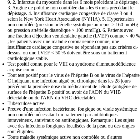
9. 2. Infarctus du myocarde dans les 6 mois précédant le dépistage.
3. Angine de poitrine non contrôlée dans les 6 mois précédant le
dépistage. 4. Insuffisance cardiaque congestive de classe 3 ou 4
selon la New York Heart Association (NYHA). 5. Hypertension
non contrôlée (pression artérielle systolique au repos > 160 mmHg
ou pression artérielle diastolique > 100 mmHg). 6. Patients avec
une fraction d'éjection ventriculaire gauche (LVEF) connue < 40 %
; les patients avec une maladie coronarienne connue, une
insuffisance cardiaque congestive ne répondant pas aux critères ci-
dessus, ou une LVEF < 50 % doivent être sous un traitement
cardiologique stable.
Test positif connu pour le VIH ou syndrome d'immunodéficience
acquise connu.
Tout test positif pour le virus de l'hépatite B ou le virus de l'hépatite
C indiquant une infection aiguë ou chronique dans les 28 jours
précédant la première dose du médicament de l'étude (antigène de
surface de l'hépatite B positif ou avoir de l'ADN du VHB
détectable ou de l'ARN du VHC détectable).
Tuberculose active.
Preuve d'une infection bactérienne, fongique ou virale systémique
non contrôlée nécessitant un traitement par antibiotiques
intraveineux, antiviraux ou antifongiques. Remarque : Les sujets
avec des infections fongiques localisées de la peau ou des ongles
sont éligibles.
Toute maladie systémique active non contrôlée ou d'autres