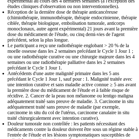
expérimental au cours des 4 dernières semaines (à l'exception des
études cliniques d'observation ou non interventionnelles).
Réception de la dernière dose de thérapie anticancéreuse
(chimiothérapie, immunothérapie, thérapie endocrinienne, thérapie
ciblée, thérapie biologique, embolisation tumorale, anticorps
monoclonaux, autre agent expérimental) 21 jours avant la première
dose du médicament de l'étude, ou cinq demi-vies de l'agent
précédent, selon la plus longue.
Le participant a reçu une radiothérapie englobant > 20 % de la
moelle osseuse dans les 2 semaines précédant le Cycle 1 Jour 1 ;
ou une radiothérapie curative ou une chirurgie majeure dans les 4
semaines ou une radiothérapie palliative dans les 2 semaines
précédant le Cycle 1 Jour 1.
Antécédents d'une autre malignité primaire dans les 5 ans
précédant le Cycle 1 Jour 1, sauf pour : 1. Malignité traitée avec
une intention curative et sans maladie active connue ≥ 5 ans avant
la première dose du médicament de l'étude et à faible risque de
récidive. 2. Cancer de la peau non mélanome ou lentigo maligna
adéquatement traité sans preuve de maladie. 3. Carcinome in situ
adéquatement traité sans preuve de maladie (par exemple,
carcinome in situ du col de l'utérus, carcinome canalaire in situ
traité chirurgicalement avec intention curative).
Douleur tumorale non contrôlée : les patients nécessitant des
médicaments contre la douleur doivent être sous un régime stable à
l'entrée de l'étude et les lésions symptomatiques susceptibles de