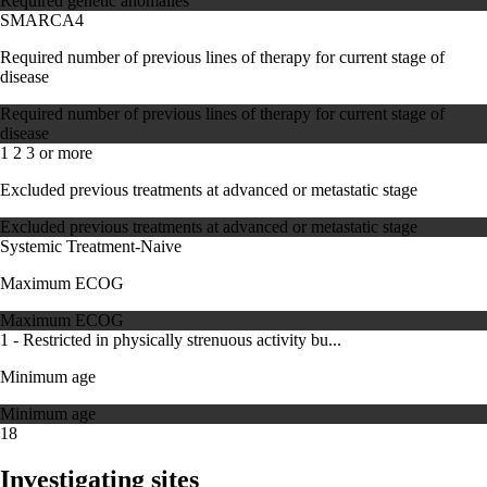
Required genetic anomalies
SMARCA4
Required number of previous lines of therapy for current stage of
disease
Required number of previous lines of therapy for current stage of
disease
1
2
3 or more
Excluded previous treatments at advanced or metastatic stage
Excluded previous treatments at advanced or metastatic stage
Systemic Treatment-Naive
Maximum ECOG
Maximum ECOG
1 - Restricted in physically strenuous activity bu...
Minimum age
Minimum age
18
Investigating sites