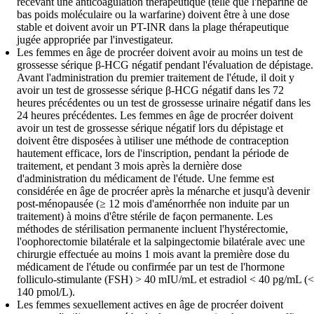
recevant une anticoagulation thérapeutique (telle que l'héparine de
bas poids moléculaire ou la warfarine) doivent être à une dose
stable et doivent avoir un PT-INR dans la plage thérapeutique
jugée appropriée par l'investigateur.
Les femmes en âge de procréer doivent avoir au moins un test de
grossesse sérique β-HCG négatif pendant l'évaluation de dépistage.
Avant l'administration du premier traitement de l'étude, il doit y
avoir un test de grossesse sérique β-HCG négatif dans les 72
heures précédentes ou un test de grossesse urinaire négatif dans les
24 heures précédentes. Les femmes en âge de procréer doivent
avoir un test de grossesse sérique négatif lors du dépistage et
doivent être disposées à utiliser une méthode de contraception
hautement efficace, lors de l'inscription, pendant la période de
traitement, et pendant 3 mois après la dernière dose
d'administration du médicament de l'étude. Une femme est
considérée en âge de procréer après la ménarche et jusqu'à devenir
post-ménopausée (≥ 12 mois d'aménorrhée non induite par un
traitement) à moins d'être stérile de façon permanente. Les
méthodes de stérilisation permanente incluent l'hystérectomie,
l'oophorectomie bilatérale et la salpingectomie bilatérale avec une
chirurgie effectuée au moins 1 mois avant la première dose du
médicament de l'étude ou confirmée par un test de l'hormone
folliculo-stimulante (FSH) > 40 mIU/mL et estradiol < 40 pg/mL (<
140 pmol/L).
Les femmes sexuellement actives en âge de procréer doivent