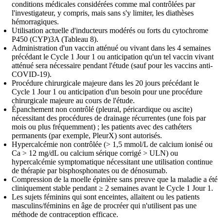
conditions médicales considérées comme mal contrôlées par
l'investigateur, y compris, mais sans s'y limiter, les diathèses
hémorragiques.
Utilisation actuelle d'inducteurs modérés ou forts du cytochrome
P450 (CYP)3A (Tableau 8).
Administration d'un vaccin atténué ou vivant dans les 4 semaines
précédant le Cycle 1 Jour 1 ou anticipation qu'un tel vaccin vivant
atténué sera nécessaire pendant l'étude (sauf pour les vaccins anti-
COVID-19).
Procédure chirurgicale majeure dans les 20 jours précédant le
Cycle 1 Jour 1 ou anticipation d'un besoin pour une procédure
chirurgicale majeure au cours de l'étude.
Épanchement non contrôlé (pleural, péricardique ou ascite)
nécessitant des procédures de drainage récurrentes (une fois par
mois ou plus fréquemment) ; les patients avec des cathéters
permanents (par exemple, PleurX) sont autorisés.
Hypercalcémie non contrôlée (> 1,5 mmol/L de calcium ionisé ou
Ca > 12 mg/dL ou calcium sérique corrigé > ULN) ou
hypercalcémie symptomatique nécessitant une utilisation continue
de thérapie par bisphosphonates ou de dénosumab.
Compression de la moelle épinière sans preuve que la maladie a été
cliniquement stable pendant ≥ 2 semaines avant le Cycle 1 Jour 1.
Les sujets féminins qui sont enceintes, allaitent ou les patients
masculins/féminins en âge de procréer qui n'utilisent pas une
méthode de contraception efficace.