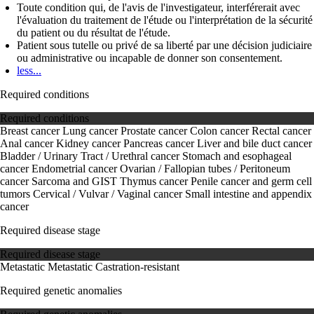
Toute condition qui, de l'avis de l'investigateur, interférerait avec
l'évaluation du traitement de l'étude ou l'interprétation de la sécurité
du patient ou du résultat de l'étude.
Patient sous tutelle ou privé de sa liberté par une décision judiciaire
ou administrative ou incapable de donner son consentement.
less...
Required conditions
Required conditions
Breast cancer
Lung cancer
Prostate cancer
Colon cancer
Rectal cancer
Anal cancer
Kidney cancer
Pancreas cancer
Liver and bile duct cancer
Bladder / Urinary Tract / Urethral cancer
Stomach and esophageal
cancer
Endometrial cancer
Ovarian / Fallopian tubes / Peritoneum
cancer
Sarcoma and GIST
Thymus cancer
Penile cancer and germ cell
tumors
Cervical / Vulvar / Vaginal cancer
Small intestine and appendix
cancer
Required disease stage
Required disease stage
Metastatic
Metastatic Castration-resistant
Required genetic anomalies