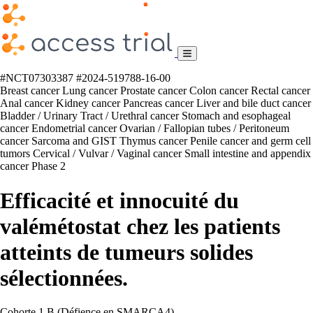
#NCT07303387
#2024-519788-16-00
Breast cancer
Lung cancer
Prostate cancer
Colon cancer
Rectal cancer
Anal cancer
Kidney cancer
Pancreas cancer
Liver and bile duct cancer
Bladder / Urinary Tract / Urethral cancer
Stomach and esophageal
cancer
Endometrial cancer
Ovarian / Fallopian tubes / Peritoneum
cancer
Sarcoma and GIST
Thymus cancer
Penile cancer and germ cell
tumors
Cervical / Vulvar / Vaginal cancer
Small intestine and appendix
cancer
Phase 2
Efficacité et innocuité du
valémétostat chez les patients
atteints de tumeurs solides
sélectionnées.
Cohorte 1.B (Défience en SMARCA4)