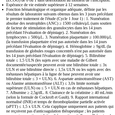
(ECOG) de 0 ou 1 sans détérioration au moment de l'inscription.
Espérance de vie estimée supérieure à 12 semaines.
Fonction hématologique et organique adéquate, définie par les
résultats de laboratoire suivants obtenus dans les 3 jours précédant
le premier traitement de l'étude (Cycle 1 Jour 1) : 1. Numération
absolue des neutrophiles (ANC) ≥ 1500 cellules/μL (sans soutien
de facteur de stimulation des granulocytes dans les 14 jours
précédant l'évaluation de dépistage). 2. Numération des
lymphocytes ≥ 500/μL. 3. Numération plaquettaire ≥ 100.000/μL
(la transfusion plaquettaire n'est pas autorisée dans les 14 jours
précédant l'évaluation de dépistage). 4. Hémoglobine ≥ 9g/dL (la
transfusion de globules rouges concentrés n'est pas autorisée dans
les 14 jours précédant l'évaluation de dépistage). 5. Bilirubine
totale ≤ 1,5 ULN (les sujets avec une maladie de Gilbert
documentée/suspectée peuvent avoir une bilirubine totale ≤ 3x
ULN et une bilirubine directe ≤ 1,5x ULN ou les sujets avec des
métastases hépatiques à la ligne de base peuvent avoir une
bilirubine totale ≤ 3 × ULN). 6. Aspartate aminotransférase (AST)
ou Alanine aminotransférase (ALT) ≤ 3,0x limite normale
supérieure (ULN) ou ≤ 5 × ULN en cas de métastases hépatiques.
7. Albumine ≥ 2,5g/dL. 8. Clairance de la créatinine ≥ 40 mL/min
(selon la formule de Cockroft et Gault). 9. Rapport international
normalisé (INR) et temps de thromboplastine partielle activée
(aPTT) ≤ 1,5 x ULN. Cela s'applique uniquement aux patients qui
ne reçoivent pas d'anticoagulation thérapeutique ; les patients