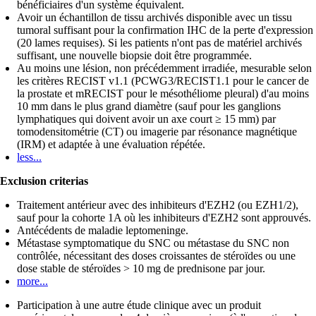
bénéficiaires d'un système équivalent.
Avoir un échantillon de tissu archivés disponible avec un tissu
tumoral suffisant pour la confirmation IHC de la perte d'expression
(20 lames requises). Si les patients n'ont pas de matériel archivés
suffisant, une nouvelle biopsie doit être programmée.
Au moins une lésion, non précédemment irradiée, mesurable selon
les critères RECIST v1.1 (PCWG3/RECIST1.1 pour le cancer de
la prostate et mRECIST pour le mésothéliome pleural) d'au moins
10 mm dans le plus grand diamètre (sauf pour les ganglions
lymphatiques qui doivent avoir un axe court ≥ 15 mm) par
tomodensitométrie (CT) ou imagerie par résonance magnétique
(IRM) et adaptée à une évaluation répétée.
less...
Exclusion criterias
Traitement antérieur avec des inhibiteurs d'EZH2 (ou EZH1/2),
sauf pour la cohorte 1A où les inhibiteurs d'EZH2 sont approuvés.
Antécédents de maladie leptomeninge.
Métastase symptomatique du SNC ou métastase du SNC non
contrôlée, nécessitant des doses croissantes de stéroïdes ou une
dose stable de stéroïdes > 10 mg de prednisone par jour.
more...
Participation à une autre étude clinique avec un produit