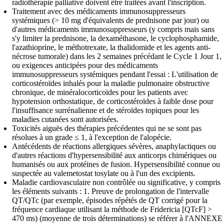
radiothérapie palliative doivent être traitées avant l'inscription.
Traitement avec des médicaments immunosuppresseurs
systémiques (> 10 mg d'équivalents de prednisone par jour) ou
d'autres médicaments immunosuppresseurs (y compris mais sans
s'y limiter la prednisone, la dexaméthasone, le cyclophosphamide,
l'azathioprine, le méthotrexate, la thalidomide et les agents anti-
nécrose tumorale) dans les 2 semaines précédant le Cycle 1 Jour 1,
ou exigences anticipées pour des médicaments
immunosuppresseurs systémiques pendant l'essai : L'utilisation de
corticostéroïdes inhalés pour la maladie pulmonaire obstructive
chronique, de minéralocorticoïdes pour les patients avec
hypotension orthostatique, de corticostéroïdes à faible dose pour
l'insuffisance surrénalienne et de stéroïdes topiques pour les
maladies cutanées sont autorisées.
Toxicités aiguës des thérapies précédentes qui ne se sont pas
résolues à un grade ≤ 1, à l'exception de l'alopécie.
Antécédents de réactions allergiques sévères, anaphylactiques ou
d'autres réactions d'hypersensibilité aux anticorps chimériques ou
humanisés ou aux protéines de fusion. Hypersensibilité connue ou
suspectée au valemetostat tosylate ou à l'un des excipients.
Maladie cardiovasculaire non contrôlée ou significative, y compris
les éléments suivants : 1. Preuve de prolongation de l'intervalle
QT/QTc (par exemple, épisodes répétés de QT corrigé pour la
fréquence cardiaque utilisant la méthode de Fridericia [QTcF] >
470 ms) (moyenne de trois déterminations) se référer à l'ANNEXE