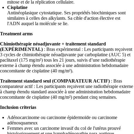
mitose et de la réplication cellulaire.
Cisplatine
Antinéoplasique cytostatique. Ses propriétés biochimiques sont
similaires à celles des alkylants. Sa cible d'action élective est
l'ADN auquel la molécule se lie.
Treatment arms
Chimiothérapie néoadjuvante + traitement standard
(EXPÉRIMENTAL)
: Bras expérimental : Les participants reçoivent
3 cycles de chimiothérapie néoadjuvante par carboplatine (AUC 5) et
paclitaxel (175 mg/m²) tous les 21 jours, suivis d’une radiothérapie
externe à champ étendu associée à une administration hebdomadaire
concomitante de cisplatine (40 mg/m²).
Traitement standard seul (COMPARATEUR ACTIF)
: Bras
comparateur actif : Les participants reçoivent une radiothérapie externe
à champ étendu standard associée à une administration hebdomadaire
concomitante de cisplatine (40 mg/m²) pendant cinq semaines.
Inclusion criterias
Adénocarcinome ou carcinome épidermoïde ou carcinome
adénosquameux
Femmes avec un carcinome invasif du col de l'utérus prouvé
histologiquement et une lymphadénopathie para-aortique