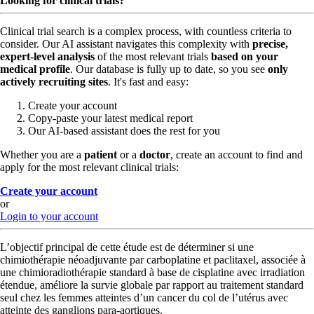
Looking for clinical trials?
Clinical trial search is a complex process, with countless criteria to
consider. Our AI assistant navigates this complexity with
precise,
expert-level analysis
of the most relevant trials
based on your
medical profile
. Our database is fully up to date, so you see
only
actively recruiting sites
. It's fast and easy:
Create your account
Copy-paste your latest medical report
Our AI-based assistant does the rest for you
Whether you are a
patient
or a
doctor
, create an account to find and
apply for the most relevant clinical trials:
Create your account
or
Login to your account
L’objectif principal de cette étude est de déterminer si une
chimiothérapie néoadjuvante par carboplatine et paclitaxel, associée à
une chimioradiothérapie standard à base de cisplatine avec irradiation
étendue, améliore la survie globale par rapport au traitement standard
seul chez les femmes atteintes d’un cancer du col de l’utérus avec
atteinte des ganglions para-aortiques.