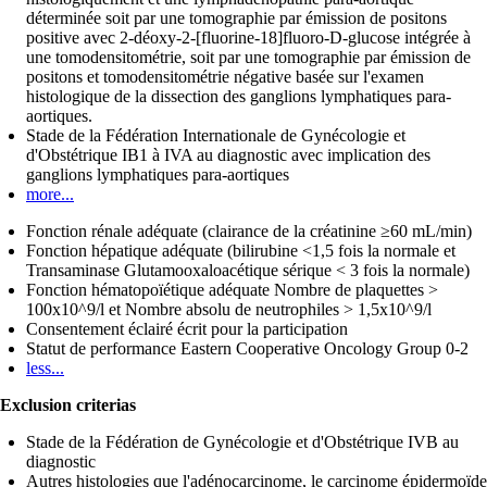
déterminée soit par une tomographie par émission de positons
positive avec 2-déoxy-2-[fluorine-18]fluoro-D-glucose intégrée à
une tomodensitométrie, soit par une tomographie par émission de
positons et tomodensitométrie négative basée sur l'examen
histologique de la dissection des ganglions lymphatiques para-
aortiques.
Stade de la Fédération Internationale de Gynécologie et
d'Obstétrique IB1 à IVA au diagnostic avec implication des
ganglions lymphatiques para-aortiques
more...
Fonction rénale adéquate (clairance de la créatinine ≥60 mL/min)
Fonction hépatique adéquate (bilirubine <1,5 fois la normale et
Transaminase Glutamooxaloacétique sérique < 3 fois la normale)
Fonction hématopoïétique adéquate Nombre de plaquettes >
100x10^9/l et Nombre absolu de neutrophiles > 1,5x10^9/l
Consentement éclairé écrit pour la participation
Statut de performance Eastern Cooperative Oncology Group 0-2
less...
Exclusion criterias
Stade de la Fédération de Gynécologie et d'Obstétrique IVB au
diagnostic
Autres histologies que l'adénocarcinome, le carcinome épidermoïde