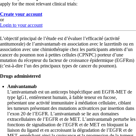
apply for the most relevant clinical trials:
Create your account
or
Login to your account
L’objectif principal de l’étude est d’évaluer l’efficacité (activité
antitumorale) de l’amivantamab en association avec le lazertinib ou en
association avec une chimiothérapie chez les participants atteints d’un
cancer du poumon non à petites cellules (CPNPC) porteur d’une
mutation du récepteur du facteur de croissance épidermique (EGFRm)
(c’est-à-dire l’un des principaux types de cancer du poumon).
Drugs administered
Amivantamab
L’amivantamab est un anticorps bispécifique anti EGFR-MET de
type IgG1, entièrement humain, à faible teneur en fucose,
présentant une activité immunitaire à médiation cellulaire, ciblant
les tumeurs présentant des mutations activatrices par insertion dans
l’exon 20 de l’EGFR. L’amivantamab se lie aux domaines
extracellulaires de l’EGFR et de MET. L’amivantamab perturbe les
fonctions de signalisation de l’EGFR et de MET en bloquant la
liaison du ligand et en accroissant la dégradation de l’EGFR et de
MET, empêchant ainsi la croissance et la progression de la tumeur.