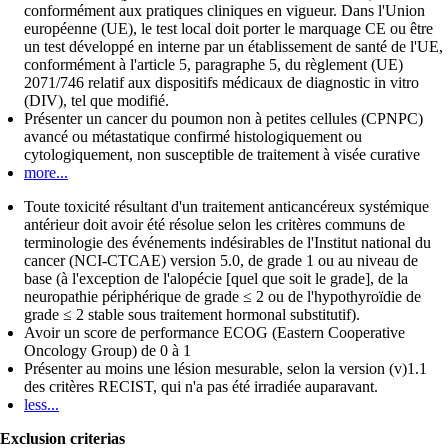
conformément aux pratiques cliniques en vigueur. Dans l'Union
européenne (UE), le test local doit porter le marquage CE ou être
un test développé en interne par un établissement de santé de l'UE,
conformément à l'article 5, paragraphe 5, du règlement (UE)
2071/746 relatif aux dispositifs médicaux de diagnostic in vitro
(DIV), tel que modifié.
Présenter un cancer du poumon non à petites cellules (CPNPC)
avancé ou métastatique confirmé histologiquement ou
cytologiquement, non susceptible de traitement à visée curative
more...
Toute toxicité résultant d'un traitement anticancéreux systémique
antérieur doit avoir été résolue selon les critères communs de
terminologie des événements indésirables de l'Institut national du
cancer (NCI-CTCAE) version 5.0, de grade 1 ou au niveau de
base (à l'exception de l'alopécie [quel que soit le grade], de la
neuropathie périphérique de grade ≤ 2 ou de l'hypothyroïdie de
grade ≤ 2 stable sous traitement hormonal substitutif).
Avoir un score de performance ECOG (Eastern Cooperative
Oncology Group) de 0 à 1
Présenter au moins une lésion mesurable, selon la version (v)1.1
des critères RECIST, qui n'a pas été irradiée auparavant.
less...
Exclusion criterias