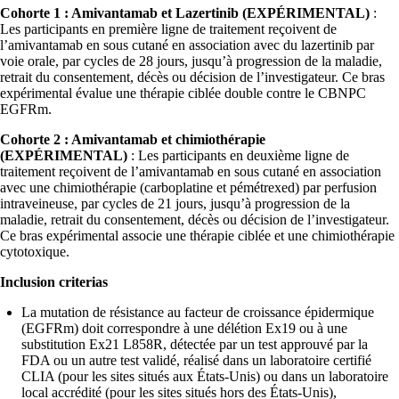
Cohorte 1 : Amivantamab et Lazertinib (EXPÉRIMENTAL)
:
Les participants en première ligne de traitement reçoivent de
l’amivantamab en sous cutané en association avec du lazertinib par
voie orale, par cycles de 28 jours, jusqu’à progression de la maladie,
retrait du consentement, décès ou décision de l’investigateur. Ce bras
expérimental évalue une thérapie ciblée double contre le CBNPC
EGFRm.
Cohorte 2 : Amivantamab et chimiothérapie
(EXPÉRIMENTAL)
: Les participants en deuxième ligne de
traitement reçoivent de l’amivantamab en sous cutané en association
avec une chimiothérapie (carboplatine et pémétrexed) par perfusion
intraveineuse, par cycles de 21 jours, jusqu’à progression de la
maladie, retrait du consentement, décès ou décision de l’investigateur.
Ce bras expérimental associe une thérapie ciblée et une chimiothérapie
cytotoxique.
Inclusion criterias
La mutation de résistance au facteur de croissance épidermique
(EGFRm) doit correspondre à une délétion Ex19 ou à une
substitution Ex21 L858R, détectée par un test approuvé par la
FDA ou un autre test validé, réalisé dans un laboratoire certifié
CLIA (pour les sites situés aux États-Unis) ou dans un laboratoire
local accrédité (pour les sites situés hors des États-Unis),