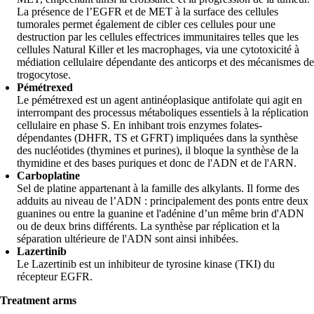
La présence de l’EGFR et de MET à la surface des cellules
tumorales permet également de cibler ces cellules pour une
destruction par les cellules effectrices immunitaires telles que les
cellules Natural Killer et les macrophages, via une cytotoxicité à
médiation cellulaire dépendante des anticorps et des mécanismes de
trogocytose.
Pémétrexed
Le pémétrexed est un agent antinéoplasique antifolate qui agit en
interrompant des processus métaboliques essentiels à la réplication
cellulaire en phase S. En inhibant trois enzymes folates-
dépendantes (DHFR, TS et GFRT) impliquées dans la synthèse
des nucléotides (thymines et purines), il bloque la synthèse de la
thymidine et des bases puriques et donc de l'ADN et de l'ARN.
Carboplatine
Sel de platine appartenant à la famille des alkylants. Il forme des
adduits au niveau de l’ADN : principalement des ponts entre deux
guanines ou entre la guanine et l'adénine d’un même brin d'ADN
ou de deux brins différents. La synthèse par réplication et la
séparation ultérieure de l'ADN sont ainsi inhibées.
Lazertinib
Le Lazertinib est un inhibiteur de tyrosine kinase (TKI) du
récepteur EGFR.
Treatment arms