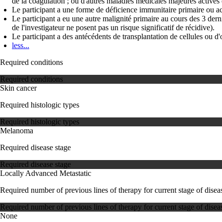
de la coagulation ; ou d'autres maladies médicales majeures actives 
Le participant a une forme de déficience immunitaire primaire ou
Le participant a eu une autre malignité primaire au cours des 3 derni
de l'investigateur ne posent pas un risque significatif de récidive).
Le participant a des antécédents de transplantation de cellules ou d
less...
Required conditions
Required conditions
Skin cancer
Required histologic types
Required histologic types
Melanoma
Required disease stage
Required disease stage
Locally Advanced
Metastatic
Required number of previous lines of therapy for current stage of disea
Required number of previous lines of therapy for current stage of disea
None