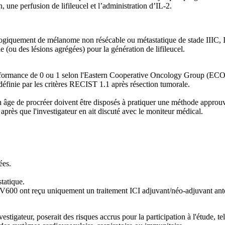
 une perfusion de lifileucel et l’administration d’IL-2.
logiquement de mélanome non résécable ou métastatique de stade IIIC, 
 (ou des lésions agrégées) pour la génération de lifileucel.
de performance de 0 ou 1 selon l'Eastern Cooperative Oncology Group (EC
définie par les critères RECIST 1.1 après résection tumorale.
en âge de procréer doivent être disposés à pratiquer une méthode approu
 après que l'investigateur en ait discuté avec le moniteur médical.
ées.
tatique.
V600 ont reçu uniquement un traitement ICI adjuvant/néo-adjuvant anté
vestigateur, poserait des risques accrus pour la participation à l'étude, t