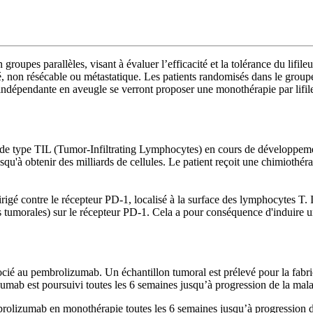
n groupes parallèles, visant à évaluer l’efficacité et la tolérance du li
é, non résécable ou métastatique. Les patients randomisés dans le gro
 indépendante en aveugle se verront proposer une monothérapie par lifil
 de type TIL (Tumor-Infiltrating Lymphocytes) en cours de développeme
jusqu'à obtenir des milliards de cellules. Le patient reçoit une chimioth
é contre le récepteur PD-1, localisé à la surface des lymphocytes T. I
s tumorales) sur le récepteur PD-1. Cela a pour conséquence d'induire 
ssocié au pembrolizumab. Un échantillon tumoral est prélevé pour la fabr
izumab est poursuivi toutes les 6 semaines jusqu’à progression de la mala
brolizumab en monothérapie toutes les 6 semaines jusqu’à progression de