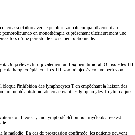
fileucel en association avec le pembrolizumab comparativement au
upe pembrolizumab en monothérapie et présentant ultérieurement une
eucel lors d’une période de croisement optionnelle.
nt. On prélève chirurgicalement un fragment tumoral. On isole les TIL
érapie de lymphodéplétion. Les TIL sont réinjectés en une perfusion
l bloque l'inhibition des lymphocytes T en empêchant la liaison des
une immunité anti-tumorale en activant les lymphocytes T cytotoxiques
ication du lifileucel ; une lymphodéplétion non myéloablative est
die.
 la maladie. En cas de progression confirmée, les patients peuvent