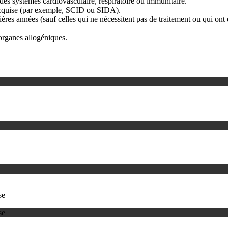
des systèmes cardiovasculaire, respiratoire ou immunitaire.
 acquise (par exemple, SCID ou SIDA).
ères années (sauf celles qui ne nécessitent pas de traitement ou qui ont é
'organes allogéniques.
se
se