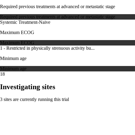
Required previous treatments at advanced or metastatic stage
Required previous treatments at advanced or metastatic stage
Systemic Treatment-Naive
Maximum ECOG
Maximum ECOG
1 - Restricted in physically strenuous activity bu...
Minimum age
Minimum age
18
Investigating sites
3 sites are currently running this trial