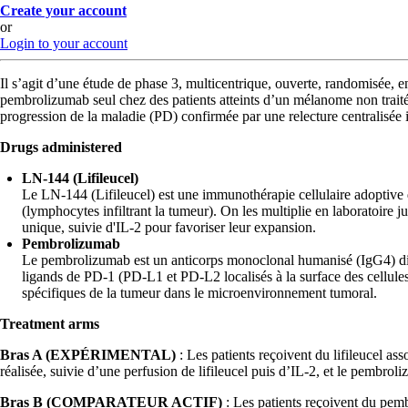
Create your account
or
Login to your account
Il s’agit d’une étude de phase 3, multicentrique, ouverte, randomisée, e
pembrolizumab seul chez des patients atteints d’un mélanome non trait
progression de la maladie (PD) confirmée par une relecture centralisée
Drugs administered
LN-144 (Lifileucel)
Le LN-144 (Lifileucel) est une immunothérapie cellulaire adoptive
(lymphocytes infiltrant la tumeur). On les multiplie en laboratoire 
unique, suivie d'IL-2 pour favoriser leur expansion.
Pembrolizumab
Le pembrolizumab est un anticorps monoclonal humanisé (IgG4) dirig
ligands de PD-1 (PD-L1 et PD-L2 localisés à la surface des cellule
spécifiques de la tumeur dans le microenvironnement tumoral.
Treatment arms
Bras A (EXPÉRIMENTAL)
: Les patients reçoivent du lifileucel a
réalisée, suivie d’une perfusion de lifileucel puis d’IL-2, et le pembrol
Bras B (COMPARATEUR ACTIF)
: Les patients reçoivent du pem