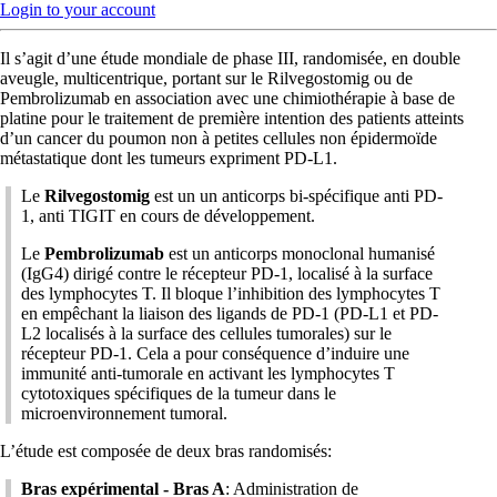
Login to your account
Il s’agit d’une étude mondiale de phase III, randomisée, en double
aveugle, multicentrique, portant sur le Rilvegostomig ou de
Pembrolizumab en association avec une chimiothérapie à base de
platine pour le traitement de première intention des patients atteints
d’un cancer du poumon non à petites cellules non épidermoïde
métastatique dont les tumeurs expriment PD-L1.
Le
Rilvegostomig
est un un anticorps bi-spécifique anti PD-
1, anti TIGIT en cours de développement.
Le
Pembrolizumab
est un anticorps monoclonal humanisé
(IgG4) dirigé contre le récepteur PD-1, localisé à la surface
des lymphocytes T. Il bloque l’inhibition des lymphocytes T
en empêchant la liaison des ligands de PD-1 (PD-L1 et PD-
L2 localisés à la surface des cellules tumorales) sur le
récepteur PD-1. Cela a pour conséquence d’induire une
immunité anti-tumorale en activant les lymphocytes T
cytotoxiques spécifiques de la tumeur dans le
microenvironnement tumoral.
L’étude est composée de deux bras randomisés:
Bras expérimental - Bras A
: Administration de