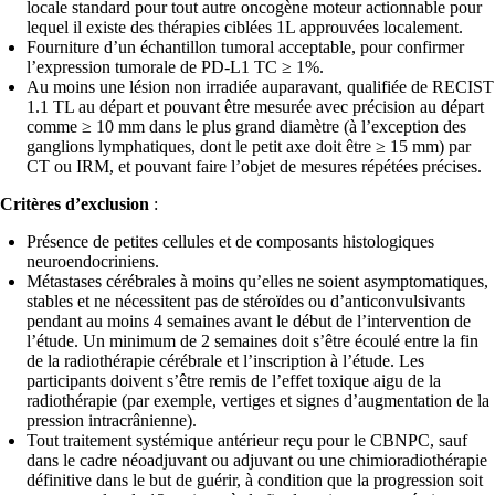
locale standard pour tout autre oncogène moteur actionnable pour
lequel il existe des thérapies ciblées 1L approuvées localement.
Fourniture d’un échantillon tumoral acceptable, pour confirmer
l’expression tumorale de PD-L1 TC ≥ 1%.
Au moins une lésion non irradiée auparavant, qualifiée de RECIST
1.1 TL au départ et pouvant être mesurée avec précision au départ
comme ≥ 10 mm dans le plus grand diamètre (à l’exception des
ganglions lymphatiques, dont le petit axe doit être ≥ 15 mm) par
CT ou IRM, et pouvant faire l’objet de mesures répétées précises.
Critères d’exclusion
:
Présence de petites cellules et de composants histologiques
neuroendocriniens.
Métastases cérébrales à moins qu’elles ne soient asymptomatiques,
stables et ne nécessitent pas de stéroïdes ou d’anticonvulsivants
pendant au moins 4 semaines avant le début de l’intervention de
l’étude. Un minimum de 2 semaines doit s’être écoulé entre la fin
de la radiothérapie cérébrale et l’inscription à l’étude. Les
participants doivent s’être remis de l’effet toxique aigu de la
radiothérapie (par exemple, vertiges et signes d’augmentation de la
pression intracrânienne).
Tout traitement systémique antérieur reçu pour le CBNPC, sauf
dans le cadre néoadjuvant ou adjuvant ou une chimioradiothérapie
définitive dans le but de guérir, à condition que la progression soit