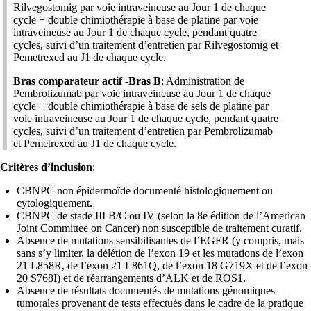
Rilvegostomig par voie intraveineuse au Jour 1 de chaque
cycle + double chimiothérapie à base de platine par voie
intraveineuse au Jour 1 de chaque cycle, pendant quatre
cycles, suivi d’un traitement d’entretien par Rilvegostomig et
Pemetrexed au J1 de chaque cycle.
Bras comparateur actif -Bras B
: Administration de
Pembrolizumab par voie intraveineuse au Jour 1 de chaque
cycle + double chimiothérapie à base de sels de platine par
voie intraveineuse au Jour 1 de chaque cycle, pendant quatre
cycles, suivi d’un traitement d’entretien par Pembrolizumab
et Pemetrexed au J1 de chaque cycle.
Critères d’inclusion
:
CBNPC non épidermoïde documenté histologiquement ou
cytologiquement.
CBNPC de stade III B/C ou IV (selon la 8e édition de l’American
Joint Committee on Cancer) non susceptible de traitement curatif.
Absence de mutations sensibilisantes de l’EGFR (y compris, mais
sans s’y limiter, la délétion de l’exon 19 et les mutations de l’exon
21 L858R, de l’exon 21 L861Q, de l’exon 18 G719X et de l’exon
20 S768I) et de réarrangements d’ALK et de ROS1.
Absence de résultats documentés de mutations génomiques
tumorales provenant de tests effectués dans le cadre de la pratique