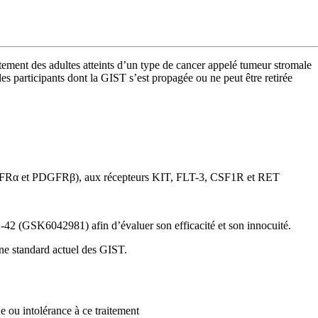
ment des adultes atteints d’un type de cancer appelé tumeur stromale
es participants dont la GIST s’est propagée ou ne peut être retirée
(PDGFRα et PDGFRβ), aux récepteurs KIT, FLT-3, CSF1R et RET
-42 (GSK6042981) afin d’évaluer son efficacité et son innocuité.
gne standard actuel des GIST.
 ou intolérance à ce traitement