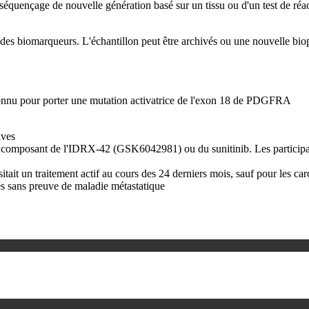
quençage de nouvelle génération basé sur un tissu ou d'un test de ré
e des biomarqueurs. L'échantillon peut être archivés ou une nouvelle bio
nnu pour porter une mutation activatrice de l'exon 18 de PDGFRA
ives
out composant de l'IDRX-42 (GSK6042981) ou du sunitinib. Les particip
sitait un traitement actif au cours des 24 derniers mois, sauf pour les 
qués sans preuve de maladie métastatique