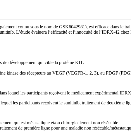
alement connu sous le nom de GSK6042981), est efficace dans le traite
itinib. L’étude évaluera l’efficacité et l’innocuité de l’IDRX-42 chez l
s de développement qui cible la protéine KIT.
e tyrosine kinase des récepteurs au VEGF (VEGFR-1, 2, 3), au PDGF 
dans lequel les participants reçoivent le médicament expérimental IDRX
lequel les participants reçoivent le sunitinib, traitement de deuxième li
ement qui est métastatique et/ou chirurgicalement non résécable
raitement de première ligne pour une maladie non résécable/métastatique