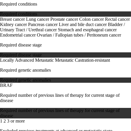
Required conditions
Required conditions
Breast cancer
Lung cancer
Prostate cancer
Colon cancer
Rectal cancer
Kidney cancer
Pancreas cancer
Liver and bile duct cancer
Bladder /
Urinary Tract / Urethral cancer
Stomach and esophageal cancer
Endometrial cancer
Ovarian / Fallopian tubes / Peritoneum cancer
Required disease stage
Required disease stage
Locally Advanced
Metastatic
Metastatic Castration-resistant
Required genetic anomalies
Required genetic anomalies
BRAF
Required number of previous lines of therapy for current stage of
disease
Required number of previous lines of therapy for current stage of
disease
1
2
3 or more
Excluded previous treatments at advanced or metastatic stage