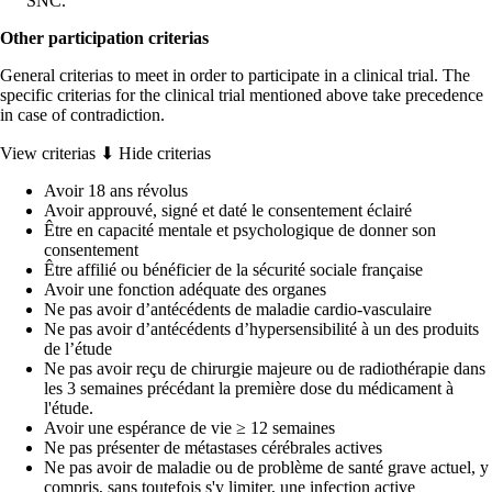
SNC.
Other participation criterias
General criterias to meet in order to participate in a clinical trial. The
specific criterias for the clinical trial mentioned above take precedence
in case of contradiction.
View criterias ⬇
Hide criterias
Avoir 18 ans révolus
Avoir approuvé, signé et daté le consentement éclairé
Être en capacité mentale et psychologique de donner son
consentement
Être affilié ou bénéficier de la sécurité sociale française
Avoir une fonction adéquate des organes
Ne pas avoir d’antécédents de maladie cardio-vasculaire
Ne pas avoir d’antécédents d’hypersensibilité à un des produits
de l’étude
Ne pas avoir reçu de chirurgie majeure ou de radiothérapie dans
les 3 semaines précédant la première dose du médicament à
l'étude.
Avoir une espérance de vie ≥ 12 semaines
Ne pas présenter de métastases cérébrales actives
Ne pas avoir de maladie ou de problème de santé grave actuel, y
compris, sans toutefois s'y limiter, une infection active