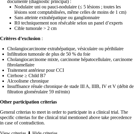
documenté (diagnostic principal) :
Nodulaire uni ou pauci-nodulaire (≤ 5 lésions ; toutes les
lésions sont comptabilisées, même celles de moins de 1 cm)
Sans atteinte extrahépatique ou ganglionnaire
R0 techniquement non résécable selon un panel d’experts
Cible tumorale > 2 cm
Critères d’exclusion
:
Cholangiocarcinome extrahépatique, vésiculaire ou périhilaire
Infiltration tumorale de plus de 50 % du foie
Cholangiocarcinome mixte, carcinome hépatocellulaire, carcinome
fibrolamellaire
Traitement antérieur pour CCI
Cirrhose ≥ Child B7
Alcoolisme chronique
Insuffisance rénale chronique de stade III A, IIIB, IV et V (débit de
filtration glomérulaire 59 ml/min)
Other participation criterias
General criterias to meet in order to participate in a clinical trial. The
specific criterias for the clinical trial mentioned above take precedence
in case of contradiction.
View criterias ⬇
Hide criterias