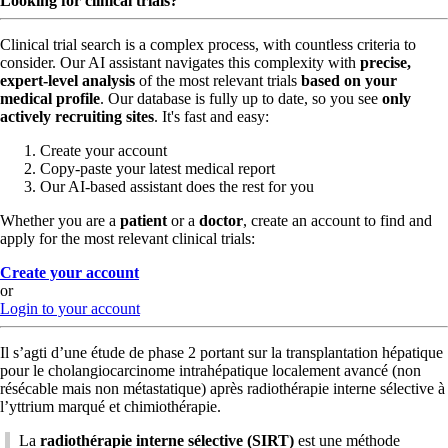
Looking for clinical trials?
Clinical trial search is a complex process, with countless criteria to
consider. Our AI assistant navigates this complexity with
precise,
expert-level analysis
of the most relevant trials
based on your
medical profile
. Our database is fully up to date, so you see
only
actively recruiting sites
. It's fast and easy:
Create your account
Copy-paste your latest medical report
Our AI-based assistant does the rest for you
Whether you are a
patient
or a
doctor
, create an account to find and
apply for the most relevant clinical trials:
Create your account
or
Login to your account
Il s’agti d’une étude de phase 2 portant sur la transplantation hépatique
pour le cholangiocarcinome intrahépatique localement avancé (non
résécable mais non métastatique) après radiothérapie interne sélective à
l’yttrium marqué et chimiothérapie.
La
radiothérapie interne sélective (SIRT)
est une méthode