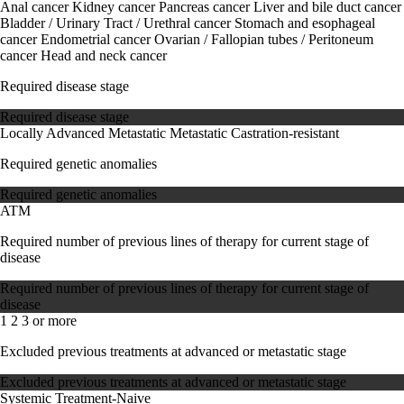
Anal cancer
Kidney cancer
Pancreas cancer
Liver and bile duct cancer
Bladder / Urinary Tract / Urethral cancer
Stomach and esophageal
cancer
Endometrial cancer
Ovarian / Fallopian tubes / Peritoneum
cancer
Head and neck cancer
Required disease stage
Required disease stage
Locally Advanced
Metastatic
Metastatic Castration-resistant
Required genetic anomalies
Required genetic anomalies
ATM
Required number of previous lines of therapy for current stage of
disease
Required number of previous lines of therapy for current stage of
disease
1
2
3 or more
Excluded previous treatments at advanced or metastatic stage
Excluded previous treatments at advanced or metastatic stage
Systemic Treatment-Naive