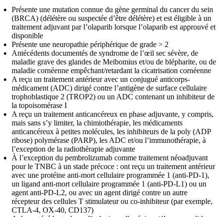
Présente une mutation connue du gène germinal du cancer du sein
(BRCA) (délétère ou suspectée d’être délétère) et est éligible à un
traitement adjuvant par l’olaparib lorsque l’olaparib est approuvé et
disponible
Présente une neuropathie périphérique de grade > 2
Antécédents documentés de syndrome de l’œil sec sévère, de
maladie grave des glandes de Meibomius et/ou de blépharite, ou de
maladie cornéenne empêchant/retardant la cicatrisation cornéenne
A reçu un traitement antérieur avec un conjugué anticorps-
médicament (ADC) dirigé contre l’antigène de surface cellulaire
trophoblastique 2 (TROP2) ou un ADC contenant un inhibiteur de
la topoisomérase I
A reçu un traitement anticancéreux en phase adjuvante, y compris,
mais sans s’y limiter, la chimiothérapie, les médicaments
anticancéreux à petites molécules, les inhibiteurs de la poly (ADP
ribose) polymérase (PARP), les ADC et/ou l’immunothérapie, à
l’exception de la radiothérapie adjuvante
À l’exception du pembrolizumab comme traitement néoadjuvant
pour le TNBC à un stade précoce : ont reçu un traitement antérieur
avec une protéine anti-mort cellulaire programmée 1 (anti-PD-1),
un ligand anti-mort cellulaire programmée 1 (anti-PD-L1) ou un
agent anti-PD-L2, ou avec un agent dirigé contre un autre
récepteur des cellules T stimulateur ou co-inhibiteur (par exemple,
CTLA-4, OX-40, CD137)