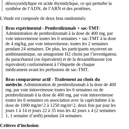
désoxyuridylique en acide thymidylique, ce qui perturbe la
synthèse de l’ADN, de l’ARN et des protéines.
L’étude est composée de deux bras randomisés:
Bras expérimental - Pembrolizumab + sac-TMT
:
Administration de pembrolizumab à la dose de 400 mg, par
voie intraveineuse toutes les 6 semaines + sac-TMT à la dose
de 4 mg/kg, par voie intraveineuse, toutes les 2 semaines
pendant 24 semaines. De plus, les participants reçoivent un
antihistaminique, un antagoniste H2 choisi par l’investigateur,
du paracétamol (ou équivalent) et de la dexaméthasone (ou
équivalent) conformément à l’étiquette de chaque
médicament avant les perfusions de sac-TMT.
Bras comparateur actif - Traitement au choix du
médecin
: Administration de pembrolizumab à la dose de 400
mg, par voie intraveineuse toutes les 6 semaines ou de
pembrolizumab à la dose de 400 mg, par voie intraveineuse
toutes les 6 semaines en association avec la capécitabine à la
dose de 1000 mg/m^2 à 1250 mg/m^2, deux fois par jour les
jours 1 à 14 et jours 22 à 35 tous les 42 jours x 4 (2 semaines
1, 1 semaine d’arrêt) pendant 24 semaines.
Critères d’inclusion
: