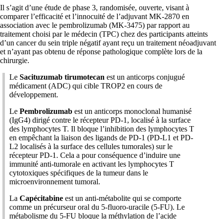
Il s’agit d’une étude de phase 3, randomisée, ouverte, visant à
comparer l’efficacité et l’innocuité de l’adjuvant MK-2870 en
association avec le pembrolizumab (MK-3475) par rapport au
traitement choisi par le médecin (TPC) chez des participants atteints
d’un cancer du sein triple négatif ayant reçu un traitement néoadjuvant
et n’ayant pas obtenu de réponse pathologique complète lors de la
chirurgie.
Le
Sacituzumab tirumotecan
est un anticorps conjugué
médicament (ADC) qui cible TROP2 en cours de
développement.
Le
Pembrolizumab
est un anticorps monoclonal humanisé
(IgG4) dirigé contre le récepteur PD-1, localisé à la surface
des lymphocytes T. Il bloque l’inhibition des lymphocytes T
en empêchant la liaison des ligands de PD-1 (PD-L1 et PD-
L2 localisés à la surface des cellules tumorales) sur le
récepteur PD-1. Cela a pour conséquence d’induire une
immunité anti-tumorale en activant les lymphocytes T
cytotoxiques spécifiques de la tumeur dans le
microenvironnement tumoral.
La
Capécitabine
est un anti-métabolite qui se comporte
comme un précurseur oral du 5-fluoro-uracile (5-FU). Le
métabolisme du 5-FU bloque la méthylation de l’acide