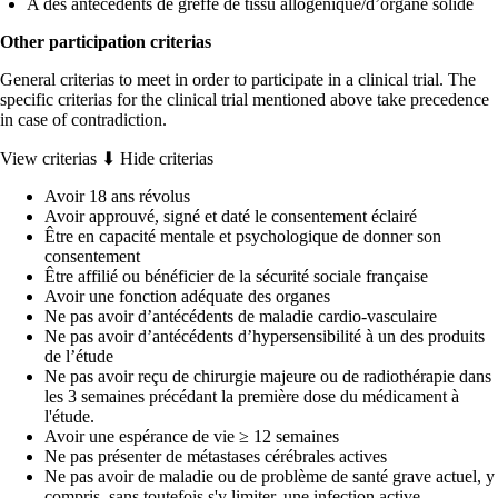
A des antécédents de greffe de tissu allogénique/d’organe solide
Other participation criterias
General criterias to meet in order to participate in a clinical trial. The
specific criterias for the clinical trial mentioned above take precedence
in case of contradiction.
View criterias ⬇
Hide criterias
Avoir 18 ans révolus
Avoir approuvé, signé et daté le consentement éclairé
Être en capacité mentale et psychologique de donner son
consentement
Être affilié ou bénéficier de la sécurité sociale française
Avoir une fonction adéquate des organes
Ne pas avoir d’antécédents de maladie cardio-vasculaire
Ne pas avoir d’antécédents d’hypersensibilité à un des produits
de l’étude
Ne pas avoir reçu de chirurgie majeure ou de radiothérapie dans
les 3 semaines précédant la première dose du médicament à
l'étude.
Avoir une espérance de vie ≥ 12 semaines
Ne pas présenter de métastases cérébrales actives
Ne pas avoir de maladie ou de problème de santé grave actuel, y
compris, sans toutefois s'y limiter, une infection active