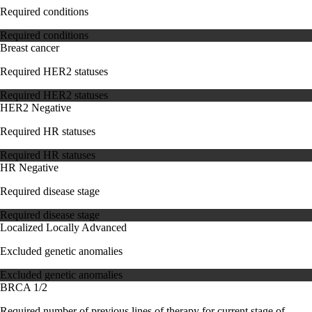
Required conditions
Required conditions
Breast cancer
Required HER2 statuses
Required HER2 statuses
HER2 Negative
Required HR statuses
Required HR statuses
HR Negative
Required disease stage
Required disease stage
Localized
Locally Advanced
Excluded genetic anomalies
Excluded genetic anomalies
BRCA 1/2
Required number of previous lines of therapy for current stage of