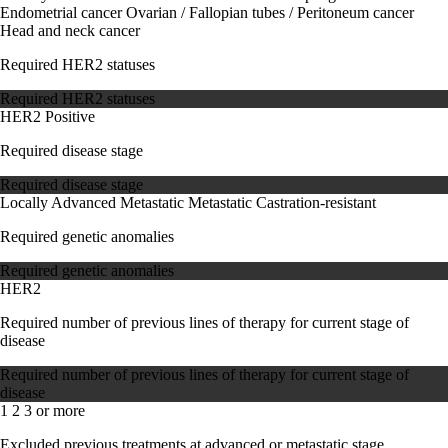
Endometrial cancer
Ovarian / Fallopian tubes / Peritoneum cancer
Head and neck cancer
Required HER2 statuses
Required HER2 statuses
HER2 Positive
Required disease stage
Required disease stage
Locally Advanced
Metastatic
Metastatic Castration-resistant
Required genetic anomalies
Required genetic anomalies
HER2
Required number of previous lines of therapy for current stage of
disease
Required number of previous lines of therapy for current stage of
disease
1
2
3 or more
Excluded previous treatments at advanced or metastatic stage