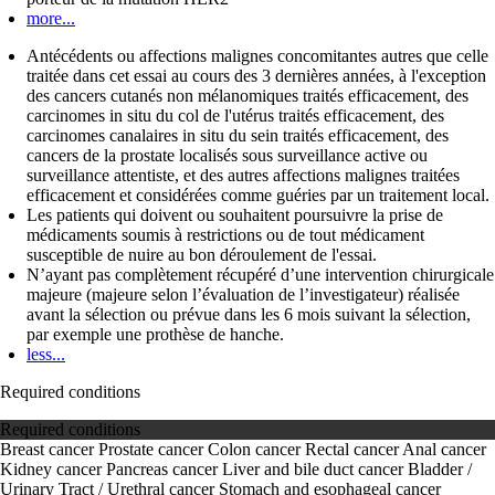
more...
Antécédents ou affections malignes concomitantes autres que celle
traitée dans cet essai au cours des 3 dernières années, à l'exception
des cancers cutanés non mélanomiques traités efficacement, des
carcinomes in situ du col de l'utérus traités efficacement, des
carcinomes canalaires in situ du sein traités efficacement, des
cancers de la prostate localisés sous surveillance active ou
surveillance attentiste, et des autres affections malignes traitées
efficacement et considérées comme guéries par un traitement local.
Les patients qui doivent ou souhaitent poursuivre la prise de
médicaments soumis à restrictions ou de tout médicament
susceptible de nuire au bon déroulement de l'essai.
N’ayant pas complètement récupéré d’une intervention chirurgicale
majeure (majeure selon l’évaluation de l’investigateur) réalisée
avant la sélection ou prévue dans les 6 mois suivant la sélection,
par exemple une prothèse de hanche.
less...
Required conditions
Required conditions
Breast cancer
Prostate cancer
Colon cancer
Rectal cancer
Anal cancer
Kidney cancer
Pancreas cancer
Liver and bile duct cancer
Bladder /
Urinary Tract / Urethral cancer
Stomach and esophageal cancer