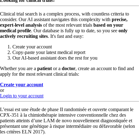
Looking for clinical trials?
Clinical trial search is a complex process, with countless criteria to
consider. Our AI assistant navigates this complexity with
precise,
expert-level analysis
of the most relevant trials
based on your
medical profile
. Our database is fully up to date, so you see
only
actively recruiting sites
. It's fast and easy:
Create your account
Copy-paste your latest medical report
Our AI-based assistant does the rest for you
Whether you are a
patient
or a
doctor
, create an account to find and
apply for the most relevant clinical trials:
Create your account
or
Login to your account
L’essai est une étude de phase II randomisée et ouverte comparant le
CPX-351 à la chimiothérapie intensive conventionnelle chez des
patients atteints d’une LAM de novo nouvellement diagnostiquée et
présentant une génétique à risque intermédiaire ou défavorable (selon
les critères ELN 2017).