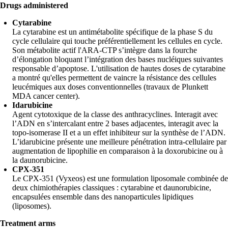
Drugs administered
Cytarabine
La cytarabine est un antimétabolite spécifique de la phase S du
cycle cellulaire qui touche préférentiellement les cellules en cycle.
Son métabolite actif l'ARA-CTP s’intègre dans la fourche
d’élongation bloquant l’intégration des bases nucléiques suivantes
responsable d’apoptose. L'utilisation de hautes doses de cytarabine
a montré qu'elles permettent de vaincre la résistance des cellules
leucémiques aux doses conventionnelles (travaux de Plunkett
MDA cancer center).
Idarubicine
Agent cytotoxique de la classe des anthracyclines. Interagit avec
l’ADN en s’intercalant entre 2 bases adjacentes, interagit avec la
topo-isomerase II et a un effet inhibiteur sur la synthèse de l’ADN.
L’idarubicine présente une meilleure pénétration intra-cellulaire par
augmentation de lipophilie en comparaison à la doxorubicine ou à
la daunorubicine.
CPX-351
Le CPX-351 (Vyxeos) est une formulation liposomale combinée de
deux chimiothérapies classiques : cytarabine et daunorubicine,
encapsulées ensemble dans des nanoparticules lipidiques
(liposomes).
Treatment arms