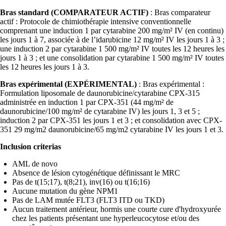
Bras standard (COMPARATEUR ACTIF)
: Bras comparateur
actif : Protocole de chimiothérapie intensive conventionnelle
comprenant une induction 1 par cytarabine 200 mg/m² IV (en continu)
les jours 1 à 7, associée à de l’idarubicine 12 mg/m² IV les jours 1 à 3 ;
une induction 2 par cytarabine 1 500 mg/m² IV toutes les 12 heures les
jours 1 à 3 ; et une consolidation par cytarabine 1 500 mg/m² IV toutes
les 12 heures les jours 1 à 3.
Bras expérimental (EXPÉRIMENTAL)
: Bras expérimental :
Formulation liposomale de daunorubicine/cytarabine CPX-315
administrée en induction 1 par CPX-351 (44 mg/m² de
daunorubicine/100 mg/m² de cytarabine IV) les jours 1, 3 et 5 ;
induction 2 par CPX-351 les jours 1 et 3 ; et consolidation avec CPX-
351 29 mg/m2 daunorubicine/65 mg/m2 cytarabine IV les jours 1 et 3.
Inclusion criterias
AML de novo
Absence de lésion cytogénétique définissant le MRC
Pas de t(15;17), t(8;21), inv(16) ou t(16;16)
Aucune mutation du gène NPM1
Pas de LAM mutée FLT3 (FLT3 ITD ou TKD)
Aucun traitement antérieur, hormis une courte cure d'hydroxyurée
chez les patients présentant une hyperleucocytose et/ou des