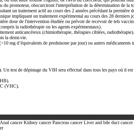
ou du promoteur, obscurciront l'interprétation de la détermination de la t
tant un traitement actif au cours des 2 années précédant la première do
clinique impliquant un traitement expérimental au cours des 28 derniers j
ière dose de l'intervention étudiée ou prévoir de recevoir de tels vaccin
compris la radiothérapie ou les agents expérimentaux).
aitement anticancéreux (chimiothérapie, thérapies ciblées, radiothérapie). 
ois la demi-vie.
es (>10 mg d’équivalents de prednisone par jour) ou autres médicaments
Un test de dépistage du VIH sera effectué dans tous les pays où il est o
VHB).
te C (VHC).
Anal cancer
Kidney cancer
Pancreas cancer
Liver and bile duct cancer
er