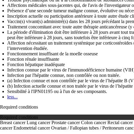
Affections médicales sous-jacentes qui, de l'avis de l'investigateur 
Présence d’une seconde tumeur maligne connue, évolutive ou nécessi
Inscription actuelle ou participation antérieure à toute autre étude 
Vaccin(s) vivant(s) administré(s) dans les 28 jours précédant la prem
Traitement concomitant avec toute autre thérapie anticancéreuse (y 
La période d'élimination doit être inférieure à 28 jours avant tout tr
peut être inférieure à 28 jours, sans toutefois être inférieure à cinq f
Affection nécessitant un traitement systémique par corticostéroïd
l’intervention étudiée.
Fonctionnement insuffisant de la moelle osseuse
Fonction rénale insuffisante
Fonction hépatique inadéquate
Infection connue par le virus de l'immunodéficience humaine (VIH). 
Infection par l'hépatite connue, non contrôlée ou non traitée.
(a) Infection connue et non contrôlée par le virus de l’hépatite B (
(b) Infection actuelle connue et non traitée par le virus de l’hépati
Sensibilité à l'IPN01195 ou à l'un de ses composants.
less...
Required conditions
Required conditions
Breast cancer
Lung cancer
Prostate cancer
Colon cancer
Rectal cancer
cancer
Endometrial cancer
Ovarian / Fallopian tubes / Peritoneum canc