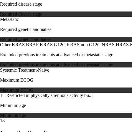
Required disease stage
Required disease stage
Metastatic
Required genetic anomalies
Required genetic anomalies
Other KRAS
BRAF
KRAS G12C
KRAS non G12C
NRAS
HRAS
Excluded previous treatments at advanced or metastatic stage
Excluded previous treatments at advanced or metastatic stage
Systemic Treatment-Naive
Maximum ECOG
Maximum ECOG
1 - Restricted in physically strenuous activity bu...
Minimum age
Minimum age
18