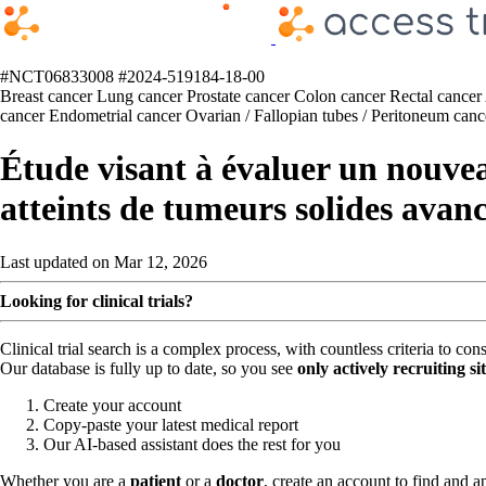
#NCT06833008
#2024-519184-18-00
Breast cancer
Lung cancer
Prostate cancer
Colon cancer
Rectal cancer
cancer
Endometrial cancer
Ovarian / Fallopian tubes / Peritoneum can
Étude visant à évaluer un nouve
atteints de tumeurs solides avan
Last updated on Mar 12, 2026
Looking for clinical trials?
Clinical trial search is a complex process, with countless criteria to co
Our database is fully up to date, so you see
only actively recruiting si
Create your account
Copy-paste your latest medical report
Our AI-based assistant does the rest for you
Whether you are a
patient
or a
doctor
, create an account to find and ap