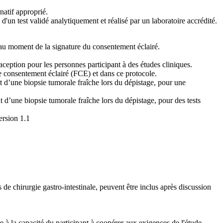
natif approprié.
'un test validé analytiquement et réalisé par un laboratoire accrédité.
ns au moment de la signature du consentement éclairé.
ception pour les personnes participant à des études cliniques.
e consentement éclairé (FCE) et dans ce protocole.
nt d’une biopsie tumorale fraîche lors du dépistage, pour une
nt d’une biopsie tumorale fraîche lors du dépistage, pour des tests
ersion 1.1
 de chirurgie gastro-intestinale, peuvent être inclus après discussion
e à la capacité du participant à coopérer aux exigences de l'étude.