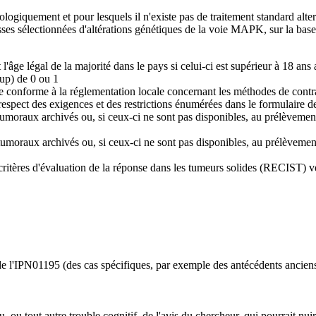
ologiquement et pour lesquels il n'existe pas de traitement standard alter
ses sélectionnées d'altérations génétiques de la voie MAPK, sur la base d
t l'âge légal de la majorité dans le pays si celui-ci est supérieur à 18 a
p) de 0 ou 1
re conforme à la réglementation locale concernant les méthodes de contra
spect des exigences et des restrictions énumérées dans le formulaire d
us tumoraux archivés ou, si ceux-ci ne sont pas disponibles, au prélèveme
us tumoraux archivés ou, si ceux-ci ne sont pas disponibles, au prélèveme
critères d'évaluation de la réponse dans les tumeurs solides (RECIST) v
n de l'IPN01195 (des cas spécifiques, par exemple des antécédents anciens
ou tout autre trouble cognitif, de l'avis du chercheur, qui pourrait nuir