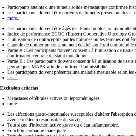
Participants atteints d'une tumeur solide métastatique confirmée hist
Les participants doivent être porteurs de tumeurs présentant des clas
more...
Les participants doivent être âgés de 18 ans ou plus, ou avoir attein
Indice de performance ECOG (Eastern Cooperative Oncology Grou
L’utilisation de contraceptifs par les hommes ou les femmes doit êt
Capable de donner un consentement éclairé signé qui comprend le re
Partie A : Les participants doivent consentir à l’utilisation de tiss
confirmation centrale du statut mutationnel.
Partie B : Les participants doivent consentir à l’utilisation de tiss
génomiques MAPK afin de confirmer l’admissibilité.
Les participants doivent présenter une maladie mesurable selon les 
less...
Exclusion criterias
Métastases cérébrales actives ou leptoméningées
more...
Les affections gastro-intestinales susceptibles d'altérer l'absorptio
avec le médecin responsable du suivi)
Tout signe d'infection active grave ou d'état inflammatoire.
Fonction cardiaque inadéquate
Trouble psychiatrique ou lié à la consommation de substances connu, 