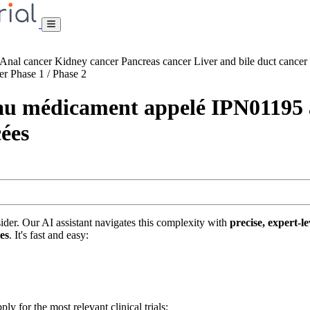
Anal cancer
Kidney cancer
Pancreas cancer
Liver and bile duct cancer
cer
Phase 1 / Phase 2
au médicament appelé IPN01195 a
cées
nsider. Our AI assistant navigates this complexity with
precise, expert-le
tes
. It's fast and easy:
ply for the most relevant clinical trials: