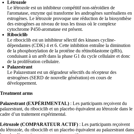
Létrozole
Le létrozole est un inhibiteur compétitif non-stéroïdien de
l'aromatase, enzyme qui transforme les androgènes surrénaliens en
estrogènes. Le létrozole provoque une réduction de la biosynthèse
des estrogènes au niveau de tous les tissus où le complexe
cytochrome P450-aromatase est présent.
Ribociclib
Le ribociclib est un inhibiteur sélectif des kinases cycline-
dépendantes (CDK) 4 et 6. Cette inhibition entraîne la diminution
de la phosphorylation de la protéine du rétinoblastome (pRb),
conduisant à un arrêt dans la phase G1 du cycle cellulaire et donc
de la prolifération cellulaire.
Palazestrant
Le Palazestrant est un dégradeur sélectifs du récepteur des
œstrogènes (SERD de nouvelle génération) en cours de
développement.
Treatment arms
Palazestrant (EXPÉRIMENTAL)
: Les participants reçoivent du
palazestrant, du ribociclib et un placebo équivalent au létrozole dans le
cadre d’un traitement expérimental.
Létrozole (COMPARATEUR ACTIF)
: Les participants reçoivent
du létrozole, du ribociclib et un placebo équivalent au palazestrant dans