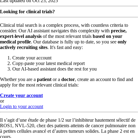
Last updated on Oct 25, 2025
Looking for clinical trials?
Clinical trial search is a complex process, with countless criteria to
consider. Our AI assistant navigates this complexity with
precise,
expert-level analysis
of the most relevant trials
based on your
medical profile
. Our database is fully up to date, so you see
only
actively recruiting sites
. It's fast and easy:
Create your account
Copy-paste your latest medical report
Our AI-based assistant does the rest for you
Whether you are a
patient
or a
doctor
, create an account to find and
apply for the most relevant clinical trials:
Create your account
or
Login to your account
Il s’agit d’une étude de phase 1/2 sur l’inhibiteur hautement sélectif de
ROS1, NVL-520, chez des patients atteints de cancer pulmonaire non
à petites cellules avancé et d’autres tumeurs solides. La phase 2 est en
cours.