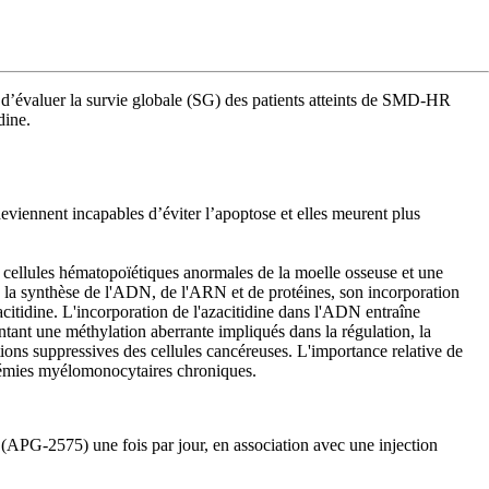
t d’évaluer la survie globale (SG) des patients atteints de SMD-HR
dine.
viennent incapables d’éviter l’apoptose et elles meurent plus
s cellules hématopoïétiques anormales de la moelle osseuse et une
e la synthèse de l'ADN, de l'ARN et de protéines, son incorporation
acitidine. L'incorporation de l'azacitidine dans l'ADN entraîne
nt une méthylation aberrante impliqués dans la régulation, la
ctions suppressives des cellules cancéreuses. L'importance relative de
eucémies myélomonocytaires chroniques.
 (APG-2575) une fois par jour, en association avec une injection