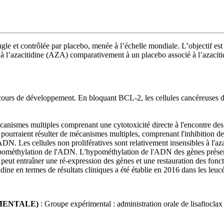
gle et contrôlée par placebo, menée à l’échelle mondiale. L’objectif es
 à l’azacitidine (AZA) comparativement à un placebo associé à l’azaciti
ours de développement. En bloquant BCL-2, les cellules cancéreuses de
mécanismes multiples comprenant une cytotoxicité directe à l'encontre de
 pourraient résulter de mécanismes multiples, comprenant l'inhibition d
DN. Les cellules non prolifératives sont relativement insensibles à l'az
pométhylation de l'ADN. L'hypométhylation de l'ADN des gènes présenta
l peut entraîner une ré-expression des gènes et une restauration des fon
tidine en termes de résultats cliniques a été établie en 2016 dans les l
RIMENTALE)
: Groupe expérimental : administration orale de lisaftoclax