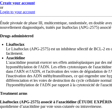
Create your account
or
Login to your account
Étude pivotale de phase III, multicentrique, randomisée, en double aveu
nouvellement diagnostiqués, traités par lisaftoclax (APG-2575) associé
Drugs administered
Lisaftoclax
Le Lisaftoclax (APG-2575) est un inhibiteur sélectif de BCL-2 en c
facilement.
Azacitidine
L'azacitidine pourrait exercer ses effets antinéoplasiques par des 
hypométhylation de l'ADN. Les effets cytotoxiques de l'azacitidine
dans l'ARN et l'ADN, et l'activation des voies de dégradation de l'A
l'inactivation des ADN méthyltransférases, ce qui engendre une hy
différenciation et les voies de destruction du cycle cellulaire norma
l'hypométhylation de l'ADN par rapport à la cytotoxicité de l'azaci
Treatment arms
Lisaftoclax (APG-2575) associé à l’azacitidine (ÉTUDE EXPÉ
quotidienne d’azacitidine par voie sous-cutanée ou intraveineuse.