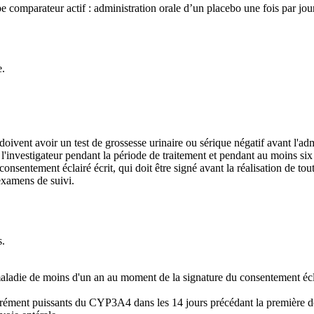
 comparateur actif : administration orale d’un placebo une fois par jour
e.
oivent avoir un test de grossesse urinaire ou sérique négatif avant l'adm
 l'investigateur pendant la période de traitement et pendant au moins si
sentement éclairé écrit, qui doit être signé avant la réalisation de tout
examens de suivi.
s.
maladie de moins d'un an au moment de la signature du consentement écl
dérément puissants du CYP3A4 dans les 14 jours précédant la première 