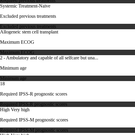
Required previous treatments
Systemic Treatment-Naive
Excluded previous treatments
Excluded previous treatments
Allogeneic stem cell transplant
Maximum ECOG
Maximum ECOG
2 - Ambulatory and capable of all selfcare but una...
Minimum age
Minimum age
18
Required IPSS-R prognostic scores
Required IPSS-R prognostic scores
High
Very high
Required IPSS-M prognostic scores
Required IPSS-M prognostic scores