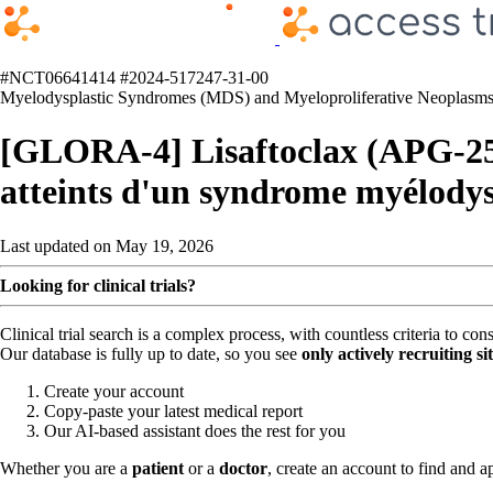
#NCT06641414
#2024-517247-31-00
Myelodysplastic Syndromes (MDS) and Myeloproliferative Neoplas
[GLORA-4] Lisaftoclax (APG-2575
atteints d'un syndrome myélodys
Last updated on May 19, 2026
Looking for clinical trials?
Clinical trial search is a complex process, with countless criteria to co
Our database is fully up to date, so you see
only actively recruiting si
Create your account
Copy-paste your latest medical report
Our AI-based assistant does the rest for you
Whether you are a
patient
or a
doctor
, create an account to find and ap