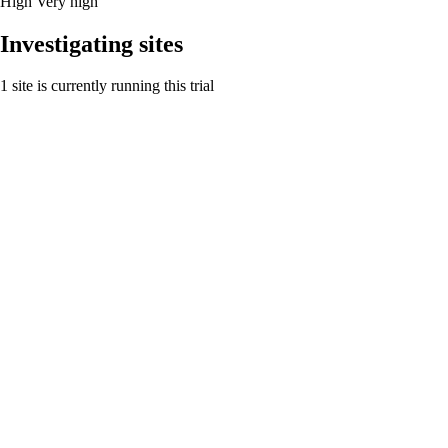
High
Very high
Investigating sites
1 site is currently running this trial