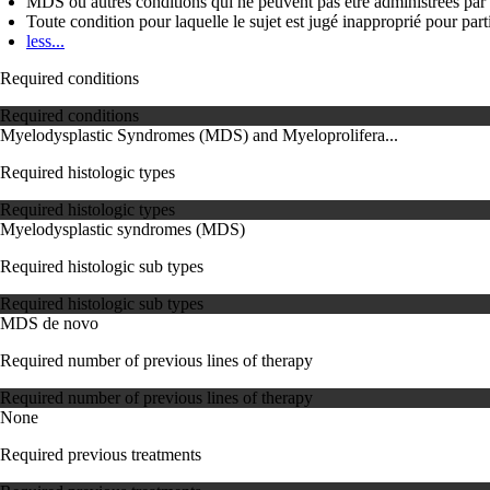
MDS ou autres conditions qui ne peuvent pas être administrées par 
Toute condition pour laquelle le sujet est jugé inapproprié pour parti
less...
Required conditions
Required conditions
Myelodysplastic Syndromes (MDS) and Myeloprolifera...
Required histologic types
Required histologic types
Myelodysplastic syndromes (MDS)
Required histologic sub types
Required histologic sub types
MDS de novo
Required number of previous lines of therapy
Required number of previous lines of therapy
None
Required previous treatments