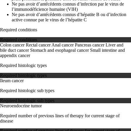
Ne pas avoir d’antécédents connus d’infection par le virus de
l’immunodéficience humaine (VIH)
Ne pas avoir d’antécédents connus d’hépatite B ou d’infection
active connue par le virus de l’hépatite C
Required conditions
Required conditions
Colon cancer
Rectal cancer
Anal cancer
Pancreas cancer
Liver and
bile duct cancer
Stomach and esophageal cancer
Small intestine and
appendix cancer
Required histologic types
Required histologic types
Ileum cancer
Required histologic sub types
Required histologic sub types
Neuroendocrine tumor
Required number of previous lines of therapy for current stage of
disease
Required number of previous lines of therapy for current stage of