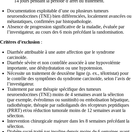
14 jours pendant la période d’arrêt du traitement.
Documentation exploitable d’une ou plusieurs tumeurs
neuroendocrines (TNE) bien différenciées, localement avancées ou
métastatiques, confirmées par histopathologie.
Absence de progression significative de la maladie, évaluée par
l’investigateur, au cours des 6 mois précédant la randomisation.
Critères d’exclusion
:
Diarrhée attribuable à une autre affection que le syndrome
carcinoïde.
Diarrhée sévère et non contrôlée associée à une hypovolémie
importante, une déshydratation ou une hypotension.
Nécessite un traitement de deuxième ligne (p. ex., télotristat) pour
le contrôle des symptômes du syndrome carcinoïde, selon l’avis de
l’investigateur.
Traitement par une thérapie spécifique des tumeurs
neuroendocrines (TNE) moins de 4 semaines avant la sélection
(par exemple, évérolimus ou sunitinib) ou embolisation hépatique,
radiothérapie, thérapie par radioligands des récepteurs peptidiques
(PRRT) et/ou réduction tumorale moins de 12 semaines avant la
sélection.
Intervention chirurgicale majeure dans les 8 semaines précédant la
sélection.
Diabète sucré traité par insuline depuis moins de 6 semaines avant