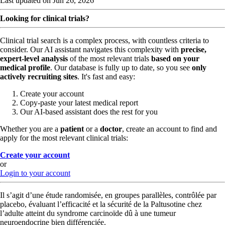
Last updated on Jun 26, 2026
Looking for clinical trials?
Clinical trial search is a complex process, with countless criteria to
consider. Our AI assistant navigates this complexity with
precise,
expert-level analysis
of the most relevant trials
based on your
medical profile
. Our database is fully up to date, so you see
only
actively recruiting sites
. It's fast and easy:
Create your account
Copy-paste your latest medical report
Our AI-based assistant does the rest for you
Whether you are a
patient
or a
doctor
, create an account to find and
apply for the most relevant clinical trials:
Create your account
or
Login to your account
Il s’agit d’une étude randomisée, en groupes parallèles, contrôlée par
placebo, évaluant l’efficacité et la sécurité de la Paltusotine chez
l’adulte atteint du syndrome carcinoïde dû à une tumeur
neuroendocrine bien différenciée.