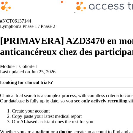
#NCT06137144
Lymphoma
Phase 1 / Phase 2
[PRIMAVERA] AZD3470 en monoth
anticancéreux chez des participa
Module 1 Cohorte 1
Last updated on Jun 25, 2026
Looking for clinical trials?
Clinical trial search is a complex process, with countless criteria to co
Our database is fully up to date, so you see
only actively recruiting si
Create your account
Copy-paste your latest medical report
Our AI-based assistant does the rest for you
Whether you are a
patient
or a
doctor
, create an account to find and ap