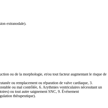
ion extranodale).
tion ou de la morphologie, et/ou tout facteur augmentant le risque de
rcutanée ou remplacement ou réparation de valve cardiaque, 3.
instable ou mal contrôlée, 6. Arythmies ventriculaires nécessitant un
sitoires) ou tout autre saignement SNC, 9. Événement
gulation thérapeutique).