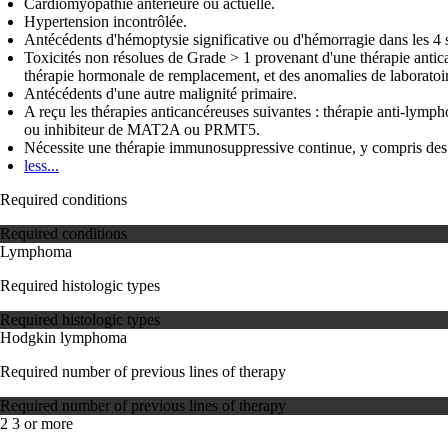
Cardiomyopathie antérieure ou actuelle.
Hypertension incontrôlée.
Antécédents d'hémoptysie significative ou d'hémorragie dans les 4 s
Toxicités non résolues de Grade > 1 provenant d'une thérapie antican
thérapie hormonale de remplacement, et des anomalies de laboratoi
Antécédents d'une autre malignité primaire.
A reçu les thérapies anticancéreuses suivantes : thérapie anti-lymph
ou inhibiteur de MAT2A ou PRMT5.
Nécessite une thérapie immunosuppressive continue, y compris des 
less...
Required conditions
Required conditions
Lymphoma
Required histologic types
Required histologic types
Hodgkin lymphoma
Required number of previous lines of therapy
Required number of previous lines of therapy
2
3 or more