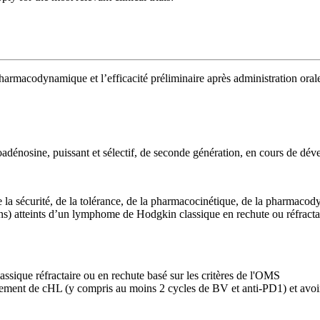
a pharmacodynamique et l’efficacité préliminaire après administration o
énosine, puissant et sélectif, de seconde génération, en cours de dé
 la sécurité, de la tolérance, de la pharmacocinétique, de la pharmaco
ns) atteints d’un lymphome de Hodgkin classique en rechute ou réfractai
ique réfractaire ou en rechute basé sur les critères de l'OMS
itement de cHL (y compris au moins 2 cycles de BV et anti-PD1) et avoir