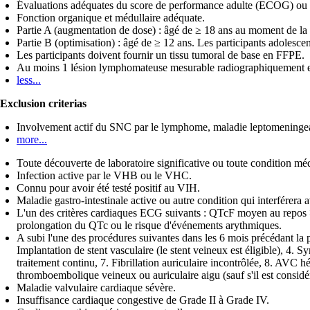
Évaluations adéquates du score de performance adulte (ECOG) ou
Fonction organique et médullaire adéquate.
Partie A (augmentation de dose) : âgé de ≥ 18 ans au moment de la 
Partie B (optimisation) : âgé de ≥ 12 ans. Les participants adolesce
Les participants doivent fournir un tissu tumoral de base en FFPE.
Au moins 1 lésion lymphomateuse mesurable radiographiquement et/
less...
Exclusion criterias
Involvement actif du SNC par le lymphome, maladie leptomeningeal
more...
Toute découverte de laboratoire significative ou toute condition méd
Infection active par le VHB ou le VHC.
Connu pour avoir été testé positif au VIH.
Maladie gastro-intestinale active ou autre condition qui interférera a
L'un des critères cardiaques ECG suivants : QTcF moyen au repos >
prolongation du QTc ou le risque d'événements arythmiques.
A subi l'une des procédures suivantes dans les 6 mois précédant la
Implantation de stent vasculaire (le stent veineux est éligible), 4.
traitement continu, 7. Fibrillation auriculaire incontrôlée, 8. AV
thromboembolique veineux ou auriculaire aigu (sauf s'il est consid
Maladie valvulaire cardiaque sévère.
Insuffisance cardiaque congestive de Grade II à Grade IV.