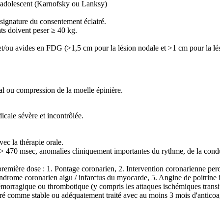
 adolescent (Karnofsky ou Lanksy)
signature du consentement éclairé.
nts doivent peser ≥ 40 kg.
ou avides en FDG (>1,5 cm pour la lésion nodale et >1 cm pour la lés
 ou compression de la moelle épinière.
icale sévère et incontrôlée.
vec la thérapie orale.
 470 msec, anomalies cliniquement importantes du rythme, de la conduc
 première dose : 1. Pontage coronarien, 2. Intervention coronarienne pe
 Syndrome coronarien aigu / infarctus du myocarde, 5. Angine de poitrine 
C hémorragique ou thrombotique (y compris les attaques ischémiques tran
éré comme stable ou adéquatement traité avec au moins 3 mois d'anticoa