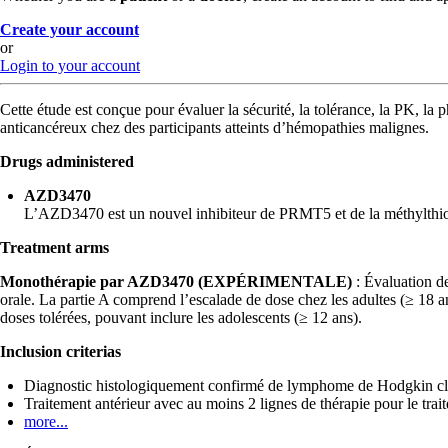
Create your account
or
Login to your account
Cette étude est conçue pour évaluer la sécurité, la tolérance, la PK, l
anticancéreux chez des participants atteints d’hémopathies malignes.
Drugs administered
AZD3470
L’AZD3470 est un nouvel inhibiteur de PRMT5 et de la méthylthioad
Treatment arms
Monothérapie par AZD3470 (EXPÉRIMENTALE)
: Évaluation de
orale. La partie A comprend l’escalade de dose chez les adultes (≥ 18 a
doses tolérées, pouvant inclure les adolescents (≥ 12 ans).
Inclusion criterias
Diagnostic histologiquement confirmé de lymphome de Hodgkin class
Traitement antérieur avec au moins 2 lignes de thérapie pour le tra
more...