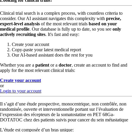
Looking for clinical trials?
Clinical trial search is a complex process, with countless criteria to
consider. Our AI assistant navigates this complexity with
precise,
expert-level analysis
of the most relevant trials
based on your
medical profile
. Our database is fully up to date, so you see
only
actively recruiting sites
. It's fast and easy:
Create your account
Copy-paste your latest medical report
Our AI-based assistant does the rest for you
Whether you are a
patient
or a
doctor
, create an account to find and
apply for the most relevant clinical trials:
Create your account
or
Login to your account
Il s’agit d’une étude prospective, monocentrique, non contrôlée, non
randomisée, ouverte et interventionnelle portant sur l’évaluation de
l’expression des récepteurs de la somatostatine en PET 68Ga-
DOTATOC chez des patients suivis pour cancer du sein métastatique
L’étude est composée d’un bras unique: