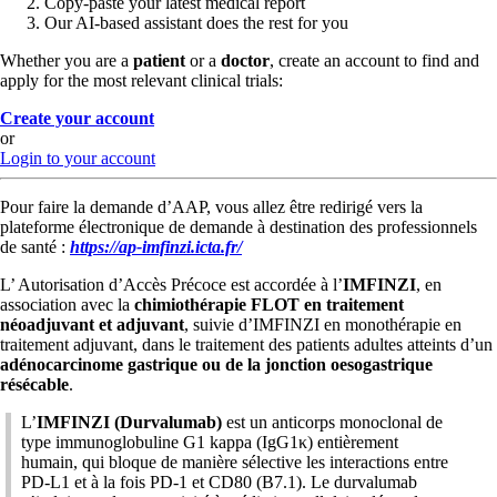
Copy-paste your latest medical report
Our AI-based assistant does the rest for you
Whether you are a
patient
or a
doctor
, create an account to find and
apply for the most relevant clinical trials:
Create your account
or
Login to your account
Pour faire la demande d’AAP, vous allez être redirigé vers la
plateforme électronique de demande à destination des professionnels
de santé :
https://ap-imfinzi.icta.fr/
L’ Autorisation d’Accès Précoce est accordée à l’
IMFINZI
, en
association avec la
chimiothérapie FLOT en traitement
néoadjuvant et adjuvant
, suivie d’IMFINZI en monothérapie en
traitement adjuvant, dans le traitement des patients adultes atteints d’un
adénocarcinome gastrique ou de la jonction oesogastrique
résécable
.
L’
IMFINZI (Durvalumab)
est un anticorps monoclonal de
type immunoglobuline G1 kappa (IgG1κ) entièrement
humain, qui bloque de manière sélective les interactions entre
PD-L1 et à la fois PD-1 et CD80 (B7.1). Le durvalumab