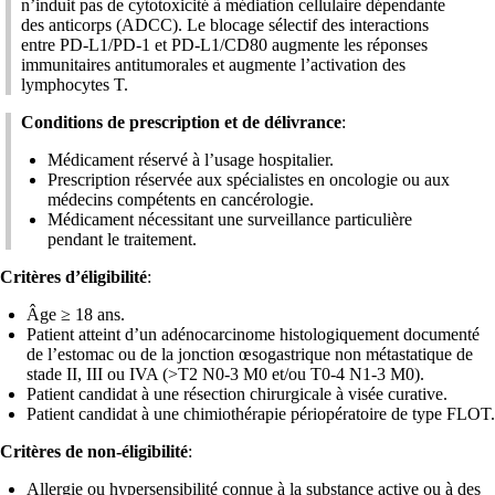
n’induit pas de cytotoxicité à médiation cellulaire dépendante
des anticorps (ADCC). Le blocage sélectif des interactions
entre PD-L1/PD-1 et PD-L1/CD80 augmente les réponses
immunitaires antitumorales et augmente l’activation des
lymphocytes T.
Conditions de prescription et de délivrance
:
Médicament réservé à l’usage hospitalier.
Prescription réservée aux spécialistes en oncologie ou aux
médecins compétents en cancérologie.
Médicament nécessitant une surveillance particulière
pendant le traitement.
Critères d’éligibilité
:
Âge ≥ 18 ans.
Patient atteint d’un adénocarcinome histologiquement documenté
de l’estomac ou de la jonction œsogastrique non métastatique de
stade II, III ou IVA (>T2 N0-3 M0 et/ou T0-4 N1-3 M0).
Patient candidat à une résection chirurgicale à visée curative.
Patient candidat à une chimiothérapie périopératoire de type FLOT.
Critères de non-éligibilité
:
Allergie ou hypersensibilité connue à la substance active ou à des