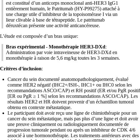
est constitué d’un anticorps monoclonal anti-HER3 IgG1
entièrement humain, le Patritumab (HY-P99275) attaché à
une charge utile d’inhibiteur de la topoisomérase I via un
lieur clivable à base de tétrapeptide. Le patritumab
déruxtécan présente une activité anticancéreuse.
L’étude est composée d’un bras unique:
Bras expérimental - Monothérapie HER3-DXd
:
Administration par voie intraveineuse de HER3-DXd en
monothérapie à raison de 5,6 mg/kg toutes les 3 semaines.
Critères d’inclusion
:
Cancer du sein documenté anatomopathologiquement, évalué
comme HER2 négatif (IHC2+/ISH-, IHC1+ ou IHC0 selon les
recommandations ASCO/CAP) et RH positif (ER et/ou PgR positif
[ER ou PgR ≥ 1 %] selon les recommandations ASCO/CAP). Les
résultats HER2 et HR doivent provenir d’un échantillon tumoral
obtenu en contexte métastatique.
Le participant doit avoir reçu une ligne de chimiothérapie pour un
cancer du sein métastatique, mais pas plus d’une ligne et doit avoir
une preuve cliniquement ou radiologiquement documentée de
progression tumorale pendant ou après un inhibiteur de CDK 4/6
associé à une hormonothérapie. Les traitements antérieurs avec des