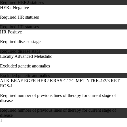
Required HER2 statuses
HER2 Negative
Required HR statuses
Required HR statuses
HR Positive
Required disease stage
Required disease stage
Locally Advanced
Metastatic
Excluded genetic anomalies
Excluded genetic anomalies
ALK
BRAF
EGFR
HER2
KRAS G12C
MET
NTRK-1/2/3
RET
ROS-1
Required number of previous lines of therapy for current stage of
disease
Required number of previous lines of therapy for current stage of
disease
1