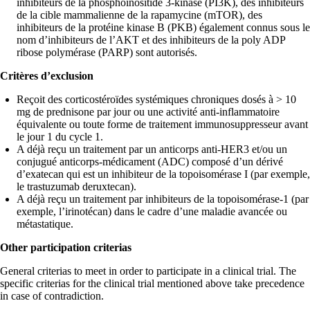
inhibiteurs de la phosphoinositide 3-kinase (PI3K), des inhibiteurs
de la cible mammalienne de la rapamycine (mTOR), des
inhibiteurs de la protéine kinase B (PKB) également connus sous le
nom d’inhibiteurs de l’AKT et des inhibiteurs de la poly ADP
ribose polymérase (PARP) sont autorisés.
Critères d’exclusion
Reçoit des corticostéroïdes systémiques chroniques dosés à > 10
mg de prednisone par jour ou une activité anti-inflammatoire
équivalente ou toute forme de traitement immunosuppresseur avant
le jour 1 du cycle 1.
A déjà reçu un traitement par un anticorps anti-HER3 et/ou un
conjugué anticorps-médicament (ADC) composé d’un dérivé
d’exatecan qui est un inhibiteur de la topoisomérase I (par exemple,
le trastuzumab deruxtecan).
A déjà reçu un traitement par inhibiteurs de la topoisomérase-1 (par
exemple, l’irinotécan) dans le cadre d’une maladie avancée ou
métastatique.
Other participation criterias
General criterias to meet in order to participate in a clinical trial. The
specific criterias for the clinical trial mentioned above take precedence
in case of contradiction.