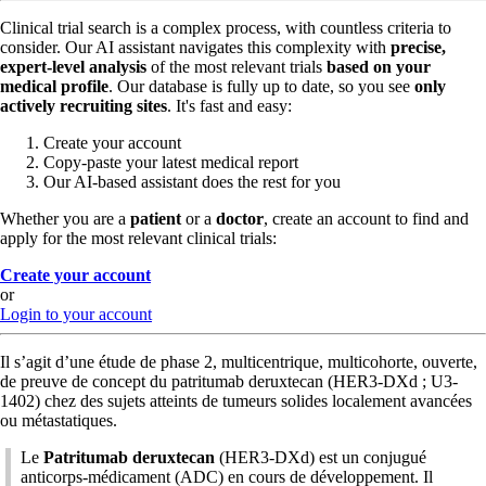
Clinical trial search is a complex process, with countless criteria to
consider. Our AI assistant navigates this complexity with
precise,
expert-level analysis
of the most relevant trials
based on your
medical profile
. Our database is fully up to date, so you see
only
actively recruiting sites
. It's fast and easy:
Create your account
Copy-paste your latest medical report
Our AI-based assistant does the rest for you
Whether you are a
patient
or a
doctor
, create an account to find and
apply for the most relevant clinical trials:
Create your account
or
Login to your account
Il s’agit d’une étude de phase 2, multicentrique, multicohorte, ouverte,
de preuve de concept du patritumab deruxtecan (HER3-DXd ; U3-
1402) chez des sujets atteints de tumeurs solides localement avancées
ou métastatiques.
Le
Patritumab deruxtecan
(HER3-DXd) est un conjugué
anticorps-médicament (ADC) en cours de développement. Il