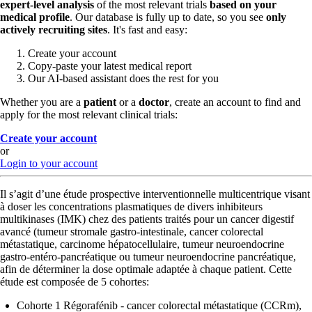
expert-level analysis
of the most relevant trials
based on your
medical profile
. Our database is fully up to date, so you see
only
actively recruiting sites
. It's fast and easy:
Create your account
Copy-paste your latest medical report
Our AI-based assistant does the rest for you
Whether you are a
patient
or a
doctor
, create an account to find and
apply for the most relevant clinical trials:
Create your account
or
Login to your account
Il s’agit d’une étude prospective interventionnelle multicentrique visant
à doser les concentrations plasmatiques de divers inhibiteurs
multikinases (IMK) chez des patients traités pour un cancer digestif
avancé (tumeur stromale gastro-intestinale, cancer colorectal
métastatique, carcinome hépatocellulaire, tumeur neuroendocrine
gastro-entéro-pancréatique ou tumeur neuroendocrine pancréatique,
afin de déterminer la dose optimale adaptée à chaque patient. Cette
étude est composée de 5 cohortes:
Cohorte 1 Régorafénib - cancer colorectal métastatique (CCRm),