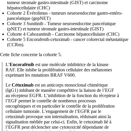
tumeur stromale gastro-intestinale (GIST) et carcinome
hépatocellulaire (CHC)
Cohorte 2 Évérolimus - tumeurs neuroendocrine gastro-entéro-
pancréatique (gepNET)
Cohorte 3 Sunitinib - Tumeur neuroendocrine pancréatique
(pNET) et tumeur stromale gastro-intestinale (GIST)
Cohorte 4 Cabozantinib - Carcinome hépatocellulaire (CHC)
Cohorte 5 Encorafenib-cetuximab - cancer colorectal métastatique
(CCRm).
Cette fiche concerne la cohorte 5.
L’
Encorafénib
est une molécule inhibitrice de la kinase
RAF. Elle inhibe la prolifération cellulaire des mélanomes
exprimant les mutations BRAF V600.
Le
Cétuximab
est un anticorps monoclonal chimérique
(IgG1) inhibant de manière compétitive la liaison de l’EGF
au récepteur EGFR. L’inhibition de la fonction du récepteur à
l’EGF permet le contrôle de nombreux processus
oncogéniques et en particulier le contrôle de la prolifération
cellulaire tumorale. L’engagement de l’EGFR par le
cetuximab provoque son internalisation, réduisant ainsi la
signalisation médiée par celui-ci. Enfin, le cetuximab lié à
l’EGFR peut déclencher une cytotoxicité dépendante de